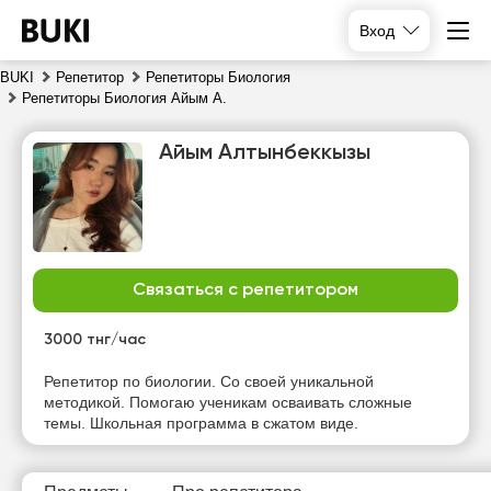
Вход
BUKI
Репетитор
Репетиторы Биология
Репетиторы Биология Айым А.
Айым Алтынбеккызы
Связаться с репетитором
сб
вс
пн
вт
8
9
10
11
3000 тнг/час
Нет
Нет
Нет
Нет
Репетитор по биологии. Со своей уникальной
свободных
свободных
свободных
свободных
методикой. Помогаю ученикам осваивать сложные
часов
часов
часов
часов
темы. Школьная программа в сжатом виде.