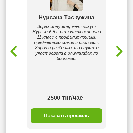
рова
Нурсана Таскужина
И
скому
Здравствуйте, меня зовут
Выпус
. IELTS
Нурсана! Я с отличием окончила
обучаюс
более 2-
11 класс с профилирующими
Имею
предметами химия и биология.
онла
Хорошо разбираюсь в науках и
Работ
участвовала в олимпиадах по
центр
биологии.
314.
подг
НИШ,
об
всту
2500 тнг/час
ль
Показать профиль
П