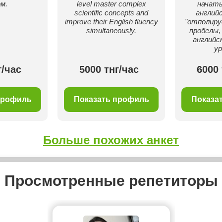
м.
level master complex
начат
scientific concepts and
английс
improve their English fluency
"отполиру
simultaneously.
пробелы,
английс
ур
г/час
5000 тнг/час
6000 
профиль
Показать профиль
Показа
Больше похожих анкет
Просмотренные репетиторы