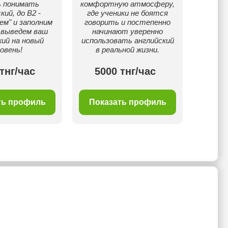
ь понимать
комфортную атмосферу,
кий, до B2 -
где ученики не боятся
ем" и заполним
говорить и постепенно
 выведем ваш
начинают уверенно
кий на новый
использовать английский
овень!
в реальной жизни.
тнг/час
5000 тнг/час
50
ть профиль
Показать профиль
Пок