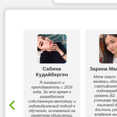
елхан
Сабина
Зарина Ма
Кудайберген
ерим,
Меня зовут 
атуре в
являюсь обл
Я лингвист и
в
сертификат
преподаватель с 2016
армары.
подтверж
года. За это время я
чь в
уровень B2.
разработала
ов и
ученикам пр
собственную методику и
ткам.
языковой б
индивидуальный подход к
достичь ув
обучению, основанный на
владения ан
понятном объяснении,