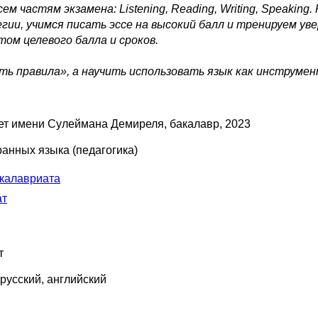
м частям экзамена: Listening, Reading, Writing, Speakin
гии, учимся писать эссе на высокий балл и тренируем ув
ом целевого балла и сроков.
ть правила», а научить использовать язык как инструмент
ет имени Сулеймана Демиреля
, бакалавр, 2023
анных языка (педагогика)
калавриата
ат
т
 русский
, английский