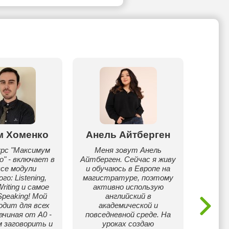
м Хоменко
Анель Айтберген
B
урс "Максимум
Меня зовут Анель
о" - включает в
Айтберген. Сейчас я живу
Certifi
все модули
и обучаюсь в Европе на
years of
го: Listening,
магистратуре, поэтому
English o
riting и самое
активно использую
conve
Speaking! Мой
английский в
En
одит для всех
академической и
prep
ачиная от A0 -
повседневной среде. На
enga
м заговорить и
уроках создаю