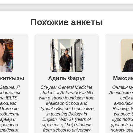
Похожие анкеты
житкызы
Адиль Фаруг
Макси
Зарина. Я
5th-year General Medicine
Онлайн к
адателем
student at Al-Farabi KazNU
Английског
а IELTS,
with a strong foundation from
себя 
дающего
Mallinson School and
английско
 Помогаю
Tyndale Biscoe. I specialize
Reading, W
еодолеть
in teaching Biology in
главное 
арьер и
English. With 2+ years of
курс подх
еренного
experience, I help students
уровней, н
глийским
from school to university
помогу ва