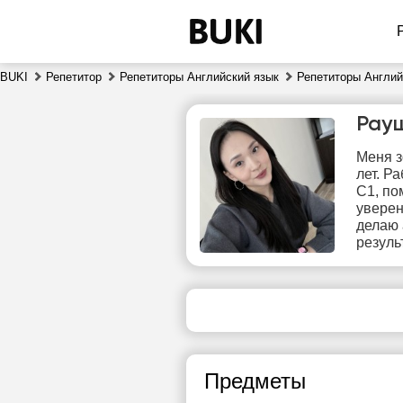
BUKI
Репетитор
Репетиторы Английский язык
Репетиторы Англий
Рау
Меня з
лет. Р
C1, по
уверен
делаю 
результ
пт
7
Нет
1
свободных
часов
1
Предметы
1