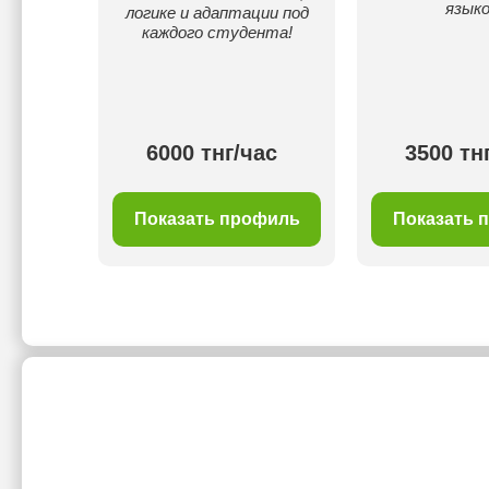
языко
логике и адаптации под
каждого студента!
ас
6000 тнг/час
3500 тн
филь
Показать профиль
Показать 