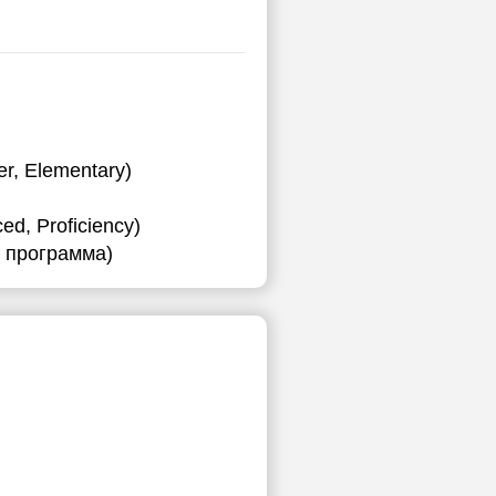
r, Elementary)
d, Proficiency)
я программа)