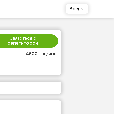
Вход
Связаться с
репетитором
4500 тнг/час
р
чт
2
13
т
Нет
одных
свободных
ов
часов