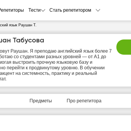
Репетиторы
Тести
Стать репетитором
ский язык Раушан Т.
шан Табусова
овут Раушан. Я преподаю английский язык более 7
аботаю со студентами разных уровней — от A1 до
могая выстроить прочную языковую базу и
но перейти к продвинутому уровню. В обучении
акцент на системность, практику и реальный
ат.
сб
вс
пн
вт
с
8
9
10
11
1
Предметы
Про репетитора
Нет
Нет
Нет
Не
1:00
свободных
свободных
свободных
своб
часов
часов
часов
час
1:30
2:00