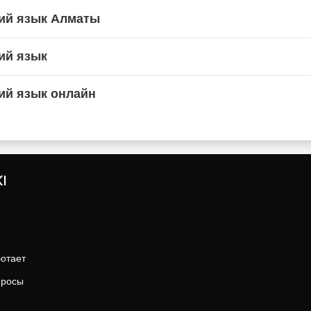
ий язык Алматы
ий язык
ий язык онлайн
I
ботает
просы