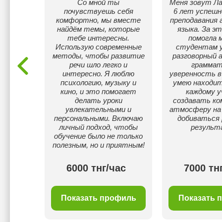
ского и
Со мной ты
Меня зовут Ла
ского,
почувствуешь себя
6 лет успешн
ля детей
комфортно, мы вместе
преподавания 
е. Вся
найдём темы, которые
языка. За эт
амма,
тебе интересны.
помогла 
ЕНТ,
Использую современные
студентам 
ЕР.
методы, чтобы развитие
разговорный а
, Бизнес
речи шло легко и
граммат
ецкий.
интересно. Я люблю
уверенность в
ля
психологию, музыку и
умею находит
щих.
кино, и это помогает
каждому у
делать уроки
создавать к
увлекательными и
атмосферу на 
персональными. Включаю
добиваться 
личный подход, чтобы
результ
обучение было не только
полезным, но и приятным!
00 тнг/
6000 тнг/час
7000 тн
с
филь
Показать профиль
Показать 