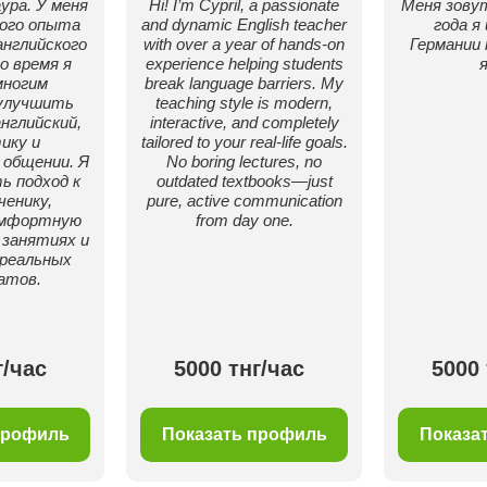
ура. У меня
Hi! I’m Cypril, a passionate
Меня зовут
ого опыта
and dynamic English teacher
года я 
английского
with over a year of hands-on
Германии 
о время я
experience helping students
многим
break language barriers. My
улучшить
teaching style is modern,
нглийский,
interactive, and completely
ику и
tailored to your real-life goals.
 общении. Я
No boring lectures, no
ь подход к
outdated textbooks—just
ченику,
pure, active communication
омфортную
from day one.
занятиях и
реальных
атов.
г/час
5000 тнг/час
5000 
профиль
Показать профиль
Показа