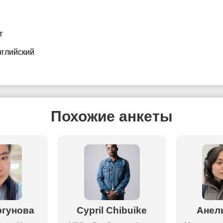
т
нглийский
Похожие анкеты
ргунова
Cypril Chibuike
Анел