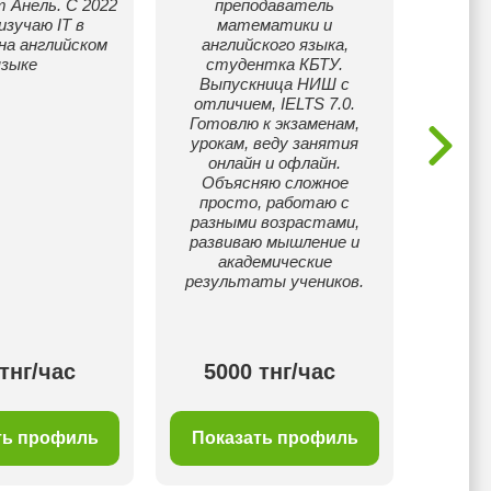
 Анель. С 2022
преподаватель
Почем
изучаю IT в
математики и
выстра
на английском
английского языка,
запро
языке
студентка КБТУ.
дост
Выпускница НИШ с
отличием, IELTS 7.0.
эффект
Готовлю к экзаменам,
по к
урокам, веду занятия
мет
онлайн и офлайн.
прео
Объясняю сложное
ба
просто, работаю с
разными возрастами,
Индиви
развиваю мышление и
с любо
академические
мн
результаты учеников.
ошиб
свои м
тнг/час
5000 тнг/час
50
ть профиль
Показать профиль
Пок