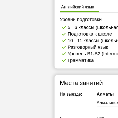
16:00
1
Английский язык
1
Уровни подготовки
1
5 - 6 классы (школьна
Подготовка к школе
1
10 - 11 классы (школь
1
Разговорный язык
Уровень B1-B2 (Interme
1
Грамматика
1
1
Места занятий
На выезде:
Алматы
Алмалинс