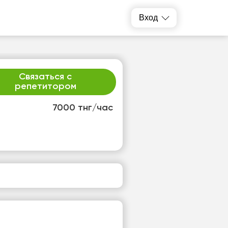
Вход
Связаться с
репетитором
7000 тнг/час
т
ср
1
12
т
Нет
одных
свободных
ов
часов