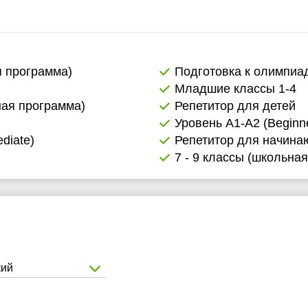
2:30
3:00
3:30
я программа)
Подготовка к олимпиа
Младшие классы 1-4
4:00
ная программа)
Репетитор для детей
4:30
Уровень А1-А2 (Beginne
diate)
Репетитор для начин
5:00
7 - 9 классы (школьна
5:30
6:00
кий