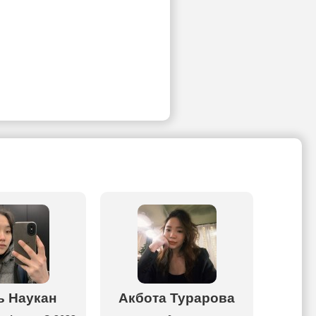
ь Наукан
Акбота Турарова
Жанн