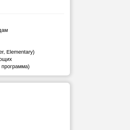
дам
r, Elementary)
ающих
я программа)