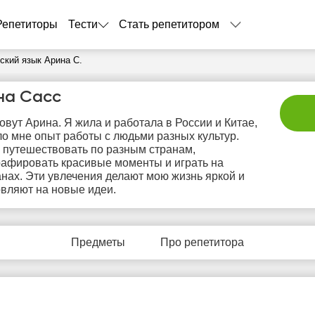
Репетиторы
Тести
Стать репетитором
ский язык Арина С.
на Сасс
овут Арина. Я жила и работала в России и Китае,
ло мне опыт работы с людьми разных культур.
путешествовать по разным странам,
афировать красивые моменты и играть на
нах. Эти увлечения делают мою жизнь яркой и
вляют на новые идеи.
пт
сб
вс
пн
в
7
8
9
10
1
Предметы
Про репетитора
Нет
Нет
Нет
Не
1:00
свободных
свободных
свободных
своб
часов
часов
часов
час
1:30
2:00