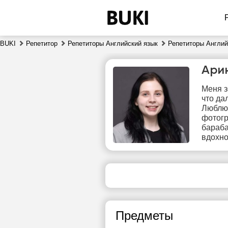
BUKI
Репетитор
Репетиторы Английский язык
Репетиторы Англий
Ари
Меня з
что да
Люблю 
фотогр
бараба
вдохно
чт
6
14:30
1
15:00
1
Предметы
15:30
1