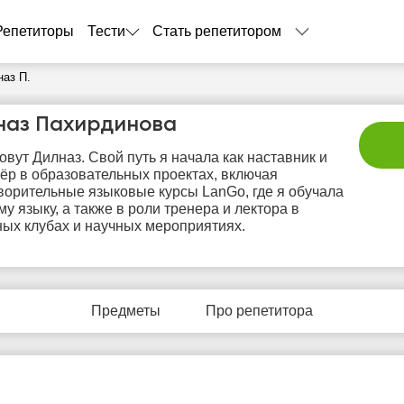
Репетиторы
Тести
Стать репетитором
наз П.
наз Пахирдинова
овут Дилназ. Свой путь я начала как наставник и
ёр в образовательных проектах, включая
ворительные языковые курсы LanGo, где я обучала
му языку, а также в роли тренера и лектора в
ых клубах и научных мероприятиях.
вс
пн
вт
ср
ч
9
10
11
12
1
Предметы
Про репетитора
Нет
Нет
Нет
Не
0:00
свободных
свободных
свободных
своб
часов
часов
часов
час
0:30
1:00