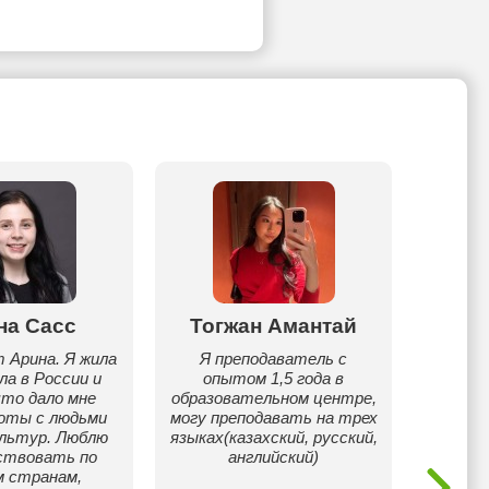
на Сасс
Тогжан Амантай
Ме
 Арина. Я жила
Я преподаватель с
ла в России и
опытом 1,5 года в
Я-
что дало мне
образовательном центре,
Англ
оты с людьми
могу преподавать на трех
опытом
ультур. Люблю
языках(казахский, русский,
ствовать по
английский)
м странам,