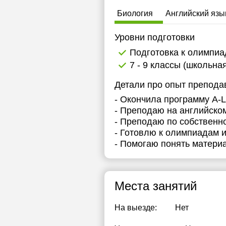
15:00
1
Биология
Английский язы
15:30
1
Уровни подготовки
16:00
1
Подготовка к олимпи
7 - 9 классы (школьна
16:30
1
Детали про опыт препода
17:00
1
- Окончила программу A-L
1
- Преподаю на английском
- Преподаю по собственн
- Готовлю к олимпиадам и
- Помогаю понять матери
Места занятий
На выезде:
Нет