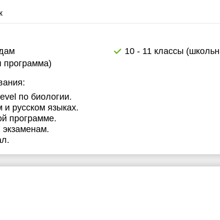
1:30
к
2:00
2:30
адам
10 - 11 классы (школь
я программа)
3:00
вания:
3:30
evel по биологии.
4:00
 и русском языках.
ой программе.
 экзаменам.
ал.