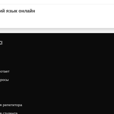
ий язык онлайн
I
ботает
просы
я репетитора
я студента