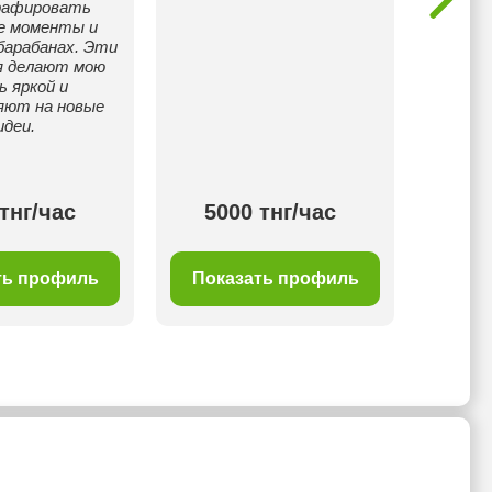
афировать
е моменты и
барабанах. Эти
я делают мою
ь яркой и
яют на новые
идеи.
тнг/час
5000 тнг/час
50
ть профиль
Показать профиль
Пок