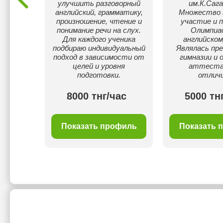
ласс
улучшить разговорный
им.К.Сага
 всех,
английский, грамматику,
Множество н
ся и
произношение, чтение и
участие и п
ыстро.
понимание речи на слух.
Олимпиад
чень
Для каждого ученика
английском
аватель
подбираю индивидуальный
Являлась пр
ым
подход в зависимости от
гимназии и 
.
целей и уровня
аттеста
подготовки.
отличи
00 тнг/
8000 тнг/час
5000 тн
с
филь
Показать профиль
Показать 