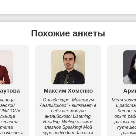
Похожие анкеты
аутова
Максим Хоменко
Ари
льница
Онлайн курс "Максимум
Меня зовут
анской
Английского" - включает в
и работа
«UNICON».
себя все модули
Китае, 
льница
английского: Listening,
опыт раб
о гранта
Reading, Writing и самое
разных к
итета
главное Speaking! Мой
путеше
го Бизнеса
курс подходит для всех
разны