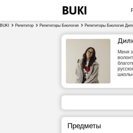
BUKI
Репетитор
Репетиторы Биология
Репетиторы Биология Дил
Дил
Меня з
волонт
благот
русско
школьн
сб
8
13:30
1
14:00
1
Предметы
14:30
1