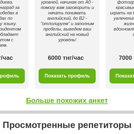
диева.
уровней, начиная от A0 -
фотогр
аград за
помогу вам заговорить и
красивы
обедах в
начать понимать
играть на 
ах по
английский, до B2 -
увлечени
у языку.
"отполируем" и заполним
жизн
езидентом
пробелы, выведем ваш
вдохновл
обладает
английский на новый
том с
уровень!
ем.
г/час
6000 тнг/час
7000 
профиль
Показать профиль
Показа
Больше похожих анкет
Просмотренные репетиторы