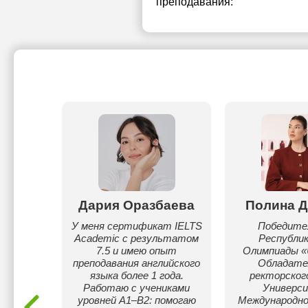
преподавания:
min
Дария Оразбаева
Полина Д
ой и
У меня сертификат IELTS
Победите
ель,
Academic с результатом
Республик
слушать
7.5 и имею опыт
Олимпиады 
авать им
преподавания английского
Обладате
ть
языка более 1 года.
ректорског
мнату,
Работаю с учениками
Универс
осы и
уровней A1–B2: помогаю
Международно