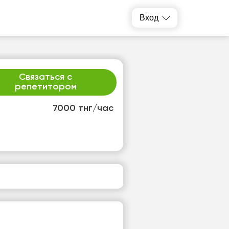
Вход
Связаться с
репетитором
7000 тнг/час
т
пт
3
14
т
Нет
одных
свободных
ов
часов