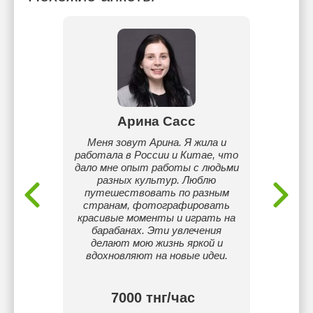
ат
Арина Сасс
А
ия и на
Меня зовут Арина. Я жила и
Меня 
и онлайн
работала в России и Китае, что
Сейч
дому у
дало мне опыт работы с людьми
Евр
TS 7.5
разных культур. Люблю
поэт
путешествовать по разным
англи
странам, фотографировать
повсе
красивые моменты и играть на
создаю
барабанах. Эти увлечения
где уч
делают мою жизнь яркой и
и посте
вдохновляют на новые идеи.
испо
тнг/
7000 тнг/час