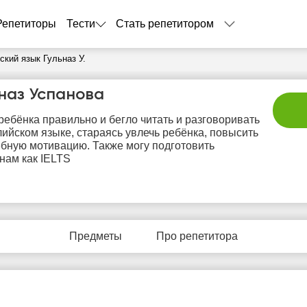
Репетиторы
Тести
Стать репетитором
ский язык Гульназ У.
наз Успанова
ребёнка правильно и бегло читать и разговоривать
лийском языке, стараясь увлечь ребёнка, повысить
ебную мотивацию. Также могу подготовить
нам как IELTS
сб
вс
пн
вт
с
8
9
10
11
1
Предметы
Про репетитора
Нет
Нет
Не
7:00
17:00
свободных
свободных
своб
часов
часов
час
7:30
17:30
8:00
18:00