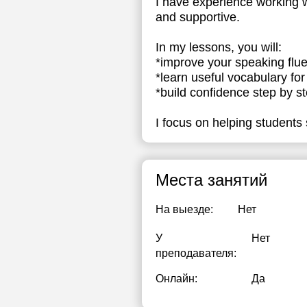
I have experience working wi
and supportive.
In my lessons, you will:
*improve your speaking flu
*learn useful vocabulary for 
*build confidence step by s
I focus on helping students
Места занятий
На выезде:
Нет
У
Нет
преподавателя:
Онлайн:
Да