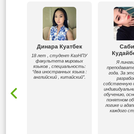
гимова
Динара Куатбек
Саби
Кудайб
вание в
18 лет , студент КазНПУ
ила в
факультета мировых
Я лингв
ются
языков , специальность:
преподавате
LTS и
“два иностранных языка :
года. За эт
опыт
английский , китайский”.
разраб
еми
собственную 
ппами.
индивидуальны
обучению, осн
понятном об
логике и ада
каждого ст