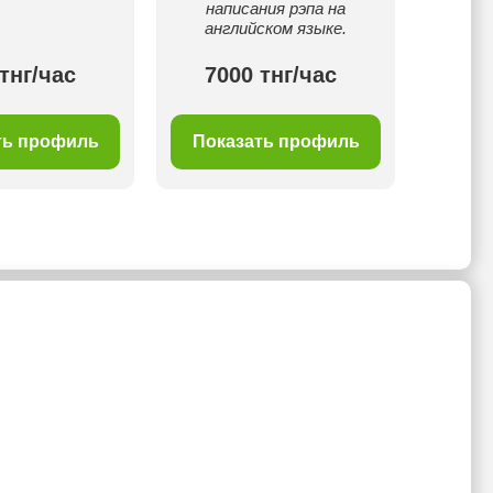
написания рэпа на
английском языке.
тнг/час
7000 тнг/час
50
ть профиль
Показать профиль
Пок