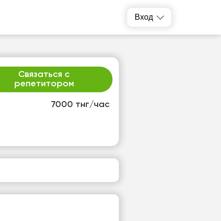
Вход
Связаться с
репетитором
7000 тнг/час
р
чт
2
13
т
Нет
одных
свободных
ов
часов