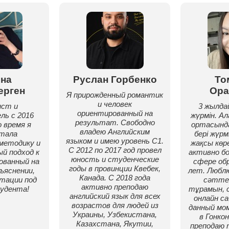
на
Руслан Горбенко
То
ерген
Ора
Я прирожденный романтик
и человек
ист и
3 жылдай
ориентированный на
ль с 2016
жүрмін. Ал
результат. Свободно
о время я
ортасынд
владею Английским
отала
бері жүрм
языком и имею уровень С1.
методику и
жақсы көр
С 2012 по 2017 год провел
й подход к
активно бо
юность и студенческие
ованный на
сфере обр
годы в провинции Квебек,
ъяснении,
лет. Люблю
Канада. С 2018 года
птации под
сәтте
активно преподаю
удента!
тұрамын, 
английский язык для всех
онлайн са
возрастов для людей из
данный мо
Украины, Узбекистана,
в Гонко
Казахстана, Якутии,
преподаю 