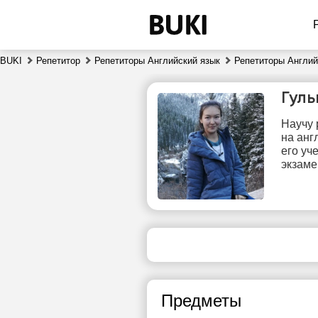
BUKI
Репетитор
Репетиторы Английский язык
Репетиторы Англий
Гуль
Научу 
на анг
его уч
экзаме
пт
7
Нет
1
свободных
часов
1
Предметы
1