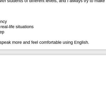
th students of different levels, and I always try to make 
ency
real-life situations
tep
 speak more and feel comfortable using English.