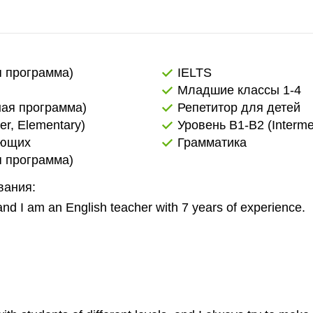
0:00
18:30
19:00
19:30
я программа)
IELTS
Младшие классы 1-4
20:00
ная программа)
Репетитор для детей
er, Elementary)
Уровень B1-B2 (Interme
ающих
Грамматика
я программа)
вания:
nd I am an English teacher with 7 years of experience.