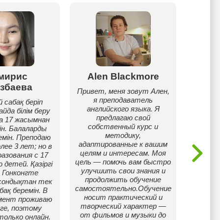
мирис
Alen Blackmore
Саби
збаева
Привет, меня зовут Ален,
Здра
я преподаватель
зовут
 сабақ беріп
английского языка. Я
Любл
айда білім беру
предлагаю свой
т
а 17 жасымнан
собственный курс и
препод
ін. Балаларды
методику,
про
емін. Преподаю
адаптированные к вашим
доказа
лее 3 лет; но в
целям и интересам. Моя
очень
азования с 17
цель — помочь вам быстро
обучаяс
 детей. Қазіргі
улучшить свои знания и
увиде
 Гонконгте
продолжить обучение
через м
сондықтан тек
самостоятельно.Обучение
детей 
бақ беремін. В
носит практический и
и и
мент проживаю
творческий характер —
се
нге, поэтому
от фильмов и музыки до
только онлайн.