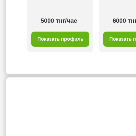
00 тнг/
5000 тнг/час
6000 тн
с
филь
Показать профиль
Показать 