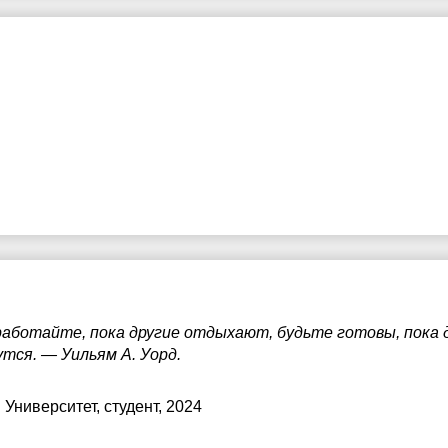
7:30
17:30
17:30
8:00
18:00
18:00
8:30
18:30
18:30
9:00
19:00
19:00
9:30
19:30
19:30
0:00
20:00
20:00
 работайте, пока другие отдыхают, будьте готовы, пока
утся. ― Уильям А. Уорд.
 Университет
, студент, 2024