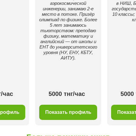
аэрокосмической
в НИШ, 
инженерии, занимаю 2-е
государств
место в потоке. Призёр
10 классы
олимпиад по физике. Более
к
5 лет занимаюсь
тьюторством: преподаю
физику, математику и
английский — от школы и
ЕНТ до университетского
уровня (НУ, ЕНУ, КБТУ,
АИТУ).
г/час
5000 тнг/час
5000 
профиль
Показать профиль
Показа