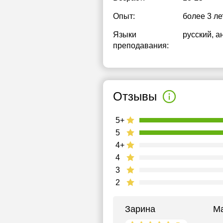
Опыт:
более 3 ле
Языки
русский
, а
преподавания:
Отзывы
5+
5
4+
4
3
2
Зарина
М