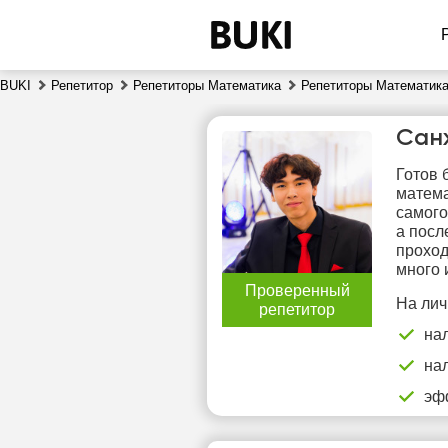
BUKI
Репетитор
Репетиторы Математика
Репетиторы Математика
Сан
Готов 
матема
самого
а посл
проход
много 
чт
Проверенный
6
На лич
репетитор
на
17:00
1
на
17:30
1
эф
18:00
1