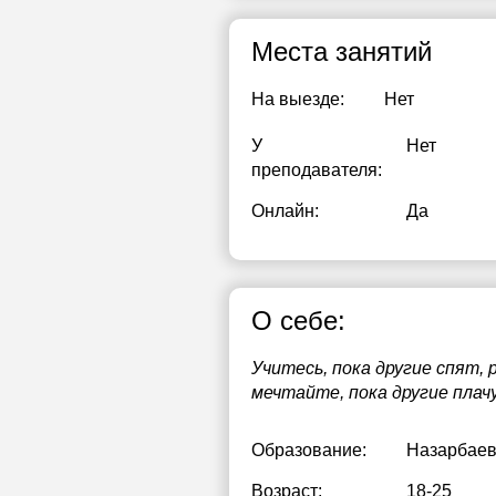
1
Места занятий
1
На выезде:
Нет
1
У
Нет
1
преподавателя:
1
Онлайн:
Да
2
О себе:
Учитесь, пока другие спят,
мечтайте, пока другие плач
Образование:
Назарбаев
Возраст:
18-25