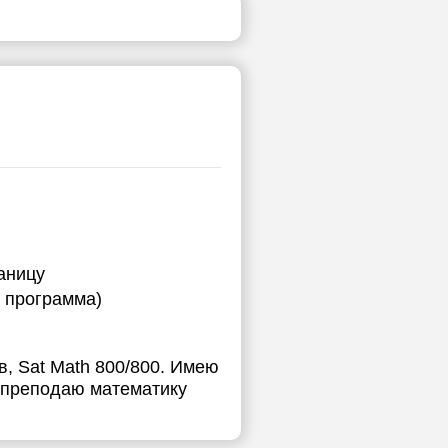
аницу
я программа)
, Sat Math 800/800. Имею
т преподаю математику