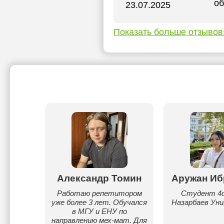
об
23.07.2025
Показать больше отзывов
ужан
Александр Томин
Аружан Иб
 курса
Работаю репетитором
Студент 4о
рситета
уже более 3 лет. Обучался
Назарбаев Ун
ости
в МГУ и ЕНУ по
нженер».
направлению мех-мат. Для