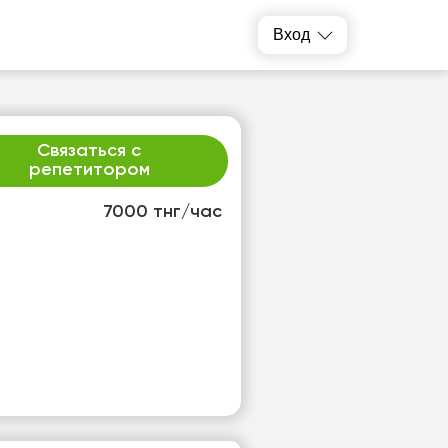
Вход
Связаться с
репетитором
7000 тнг/час
т
ср
1
12
т
Нет
одных
свободных
ов
часов