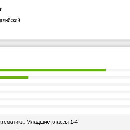
т
нглийский
атематика
, Младшие классы 1-4