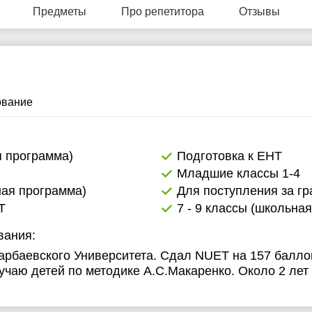
Предметы
Про репетитора
Отзывы
1:30
11:30
11:30
2:00
12:00
12:00
2:30
12:30
12:30
3:00
13:00
13:00
ование
3:30
13:30
13:30
4:00
14:00
14:00
я программа)
Подготовка к ЕНТ
Младшие классы 1-4
4:30
14:30
14:30
ная программа)
Для поступления за гр
5:00
15:00
15:00
T
7 - 9 классы (школьна
5:30
15:30
15:30
вания:
арбаевского Университета. Сдал NUET на 157 баллов
6:00
16:00
16:00
учаю детей по методике А.С.Макаренко. Около 2 ле
6:30
16:30
16:30
7:00
17:00
17:00