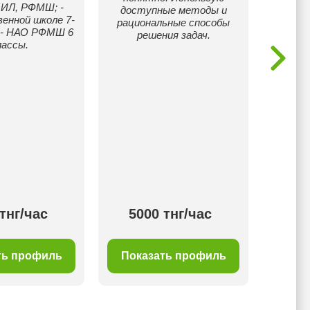
БИЛ, РФМШ; -
Инженер
доступные методы и
енной школе 7-
Unive
рациональные способы
; - НАО РФМШ 6
вы
решения задач.
лассы.
Помога
и учи
тнг/час
5000 тнг/час
50
ть профиль
Показать профиль
Пок