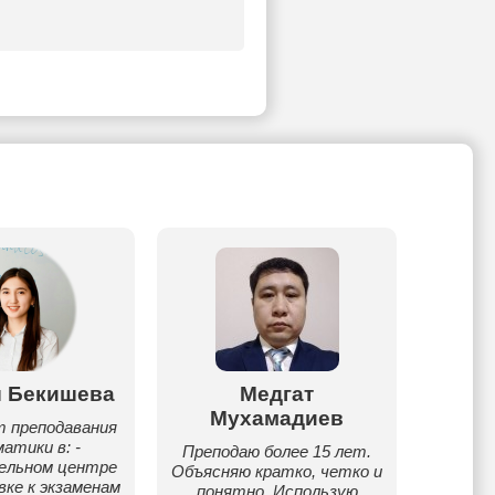
 Бекишева
Медгат
Айым
Мухамадиев
 преподавания
Опыт
атики в: -
(6000+
Преподаю более 15 лет.
ельном центре
мате
Объясняю кратко, четко и
вке к экзаменам
хим
понятно. Использую