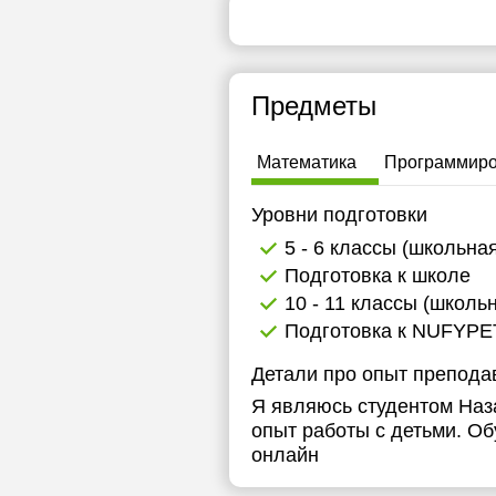
18:30
1
19:00
1
Предметы
19:30
1
20:00
1
Математика
Программир
1
Уровни подготовки
1
5 - 6 классы (школьна
Подготовка к школе
1
10 - 11 классы (школь
1
Подготовка к NUFYPE
1
Детали про опыт препода
Я являюсь студентом Наз
1
опыт работы с детьми. Об
1
онлайн
1