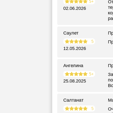
5+
От
те
02.06.2026
ко
ра
Саулет
П
5
Пр
12.05.2026
Ангелина
П
5+
За
по
25.08.2025
Вс
Салтанат
Ма
5
Оч