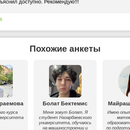
ъяснил доступно. Рекомендую!!!
»
Похожие анкеты
раемова
Болат Бектемис
Майраш
го курса
Меня зовут Болат. Я
Имею опыт
иверситета
студент Назарбаевского
матем
университета, обучаюсь
образоват
на машиностроении и
по подгото