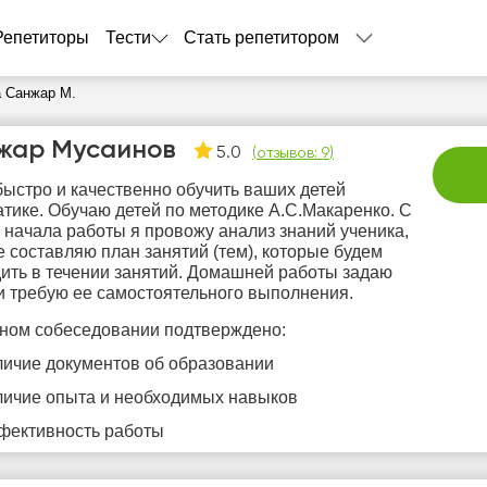
Репетиторы
Тести
Стать репетитором
 Санжар М.
жар Мусаинов
5.0
(
отзывов: 9
)
быстро и качественно обучить ваших детей
тике. Обучаю детей по методике А.С.Макаренко. С
 начала работы я провожу анализ знаний ученика,
е составляю план занятий (тем), которые будем
ить в течении занятий. Домашней работы задаю
и требую ее самостоятельного выполнения.
пт
сб
вс
пн
в
7
8
9
10
1
ном собеседовании подтверждено:
личие документов об образовании
Нет
Не
0:00
10:00
10:00
личие опыта и необходимых навыков
свободных
своб
часов
час
0:30
10:30
10:30
фективность работы
1:00
11:00
11:00