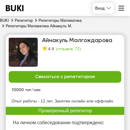
Вход
BUKI
Репетитор
Репетиторы Математика
Репетиторы Математика Айнакуль М.
Айнакуль Малгождарова
(
отзывов: 72
)
4.9
Связаться с репетитором
чт
пт
сб
вс
6
7
8
9
10000 тнг/час
Нет
Нет
Нет
Нет
Опыт работы - 12 лет. Занятие онлайн или оффлайн
свободных
свободных
свободных
свободных
часов
Проверенный репетитор
часов
часов
часов
На личном собеседовании подтверждено: