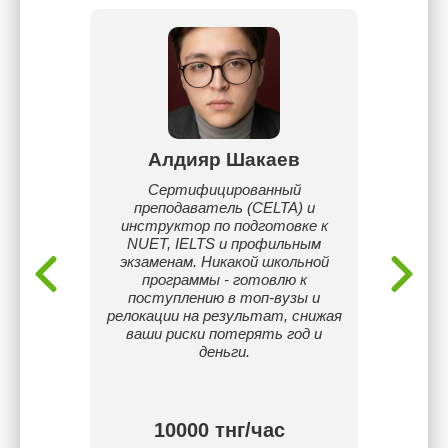
бай
Алдияр Шакаев
Ка
зык и
Сертифицированный
Учит
преподаватель (CELTA) и
иногда 
инструктор по подготовке к
чтобы 
NUET, IELTS и профильным
практи
экзаменам. Никакой школьной
тем
программы - готовлю к
поступлению в топ-вузы и
релокации на результат, снижая
ваши риски потерять год и
деньги.
 тнг/
10000 тнг/час