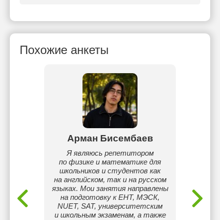
Похожие анкеты
ек
Арман Бисембаев
Ка
T, SAT,
Я являюсь репетитором
Учит
GCSE,
по физике и математике для
иногда 
гебре,
школьников и студентов как
чтобы 
 Теории
на английском, так и на русском
практи
matics,
языках. Мои занятия направлены
тем
r Math.
на подготовку к ЕНТ, МЭСК,
нлайн,
NUET, SAT, университетским
твенное
и школьным экзаменам, а также