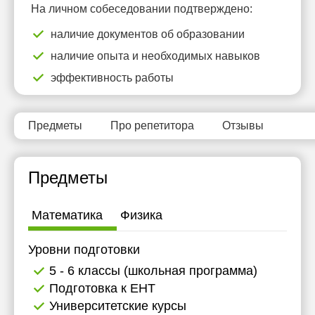
На личном собеседовании подтверждено:
11:30
наличие документов об образовании
12:00
наличие опыта и необходимых навыков
12:30
эффективность работы
13:00
13:30
Предметы
Про репетитора
Отзывы
14:00
14:30
Предметы
15:00
Математика
Физика
15:30
Уровни подготовки
16:00
5 - 6 классы (школьная программа)
16:30
Подготовка к ЕНТ
Университетские курсы
17:00