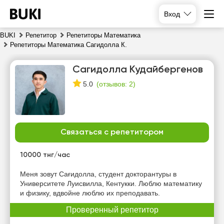
Вход
BUKI
Репетитор
Репетиторы Математика
Репетиторы Математика Сагидолла К.
Сагидолла Кудайбергенов
(
отзывов: 2
)
5.0
Связаться с репетитором
сб
вс
пн
вт
8
9
10
11
10000 тнг/час
Нет
Нет
Нет
Меня зовут Сағидолла, студент докторантуры в
10:00
свободных
свободных
свободных
Университете Луисвилла, Кентукки. Люблю математику
часов
часов
часов
и физику, вдвойне люблю их преподавать.
10:30
Проверенный репетитор
11:00