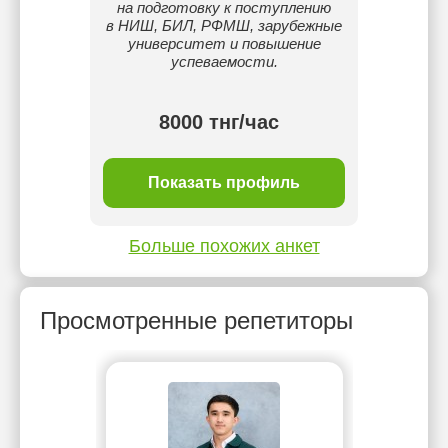
на подготовку к поступлению
в НИШ, БИЛ, РФМШ, зарубежные
университет и повышение
успеваемости.
 тнг/
8000 тнг/час
ль
Показать профиль
П
Больше похожих анкет
Просмотренные репетиторы