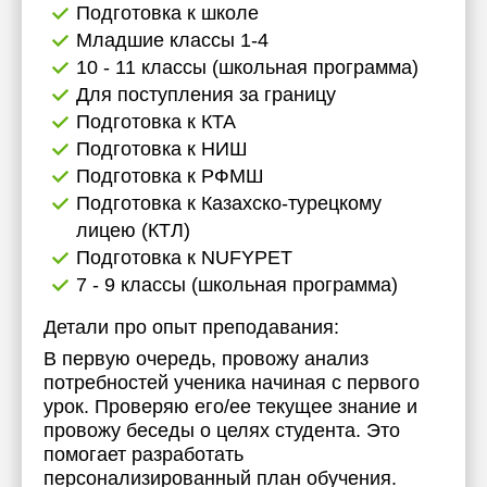
Подготовка к школе
17:30
Младшие классы 1-4
10 - 11 классы (школьная программа)
18:00
Для поступления за границу
18:30
Подготовка к КТА
Подготовка к НИШ
19:00
Подготовка к РФМШ
19:30
Подготовка к Казахско-турецкому
лицею (КТЛ)
20:00
Подготовка к NUFYPET
20:30
7 - 9 классы (школьная программа)
21:00
Детали про опыт преподавания:
В первую очередь, провожу анализ
потребностей ученика начиная с первого
урок. Проверяю его/ее текущее знание и
провожу беседы о целях студента. Это
помогает разработать
персонализированный план обучения.