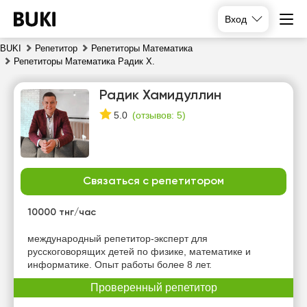
Вход
BUKI
Репетитор
Репетиторы Математика
Репетиторы Математика Радик Х.
Радик Хамидуллин
(
отзывов: 5
)
5.0
Связаться с репетитором
сб
вс
пн
вт
8
9
10
11
10000 тнг/час
Нет
Нет
Нет
международный репетитор-эксперт для
11:00
свободных
свободных
свободных
русскоговорящих детей по физике, математике и
часов
часов
часов
информатике. Опыт работы более 8 лет.
11:30
Проверенный репетитор
12:00