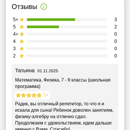
Отзывы
5+
3
5
2
4+
0
4
0
3
0
2
0
Татьяна
01.11.2025
Математика, Физика
, 7 - 9 классы (школьная
программа)
5+
Радик, вы отличный репетитор, то что я и
искала для сына! Ребенок доволен занятиям,
физику-алгебру на отлично сдал.
Продолжаем с удовольствием, идем дальше
именно с Вами. Спасибо!