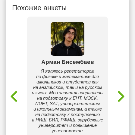
Похожие анкеты
бай
Арман Бисембаев
Ка
зык и
Я являюсь репетитором
Учит
по физике и математике для
иногда 
школьников и студентов как
чтобы 
на английском, так и на русском
практи
языках. Мои занятия направлены
тем
на подготовку к ЕНТ, МЭСК,
NUET, SAT, университетским
и школьным экзаменам, а также
на подготовку к поступлению
в НИШ, БИЛ, РФМШ, зарубежные
университет и повышение
успеваемости.