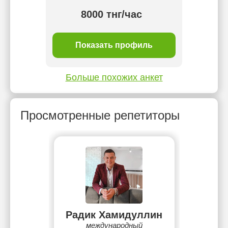
 тнг/
8000 тнг/час
ль
Показать профиль
П
Больше похожих анкет
Просмотренные репетиторы
Радик Хамидуллин
международный