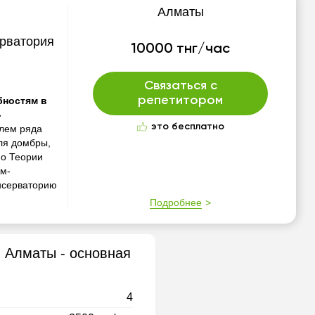
Алматы
ерватория
10000 тнг/час
Связаться с
репетитором
ностям в
-
это бесплатно
лем ряда
ля домбры,
по Теории
ом-
нсерваторию
Подробнее
в Алматы - основная
4