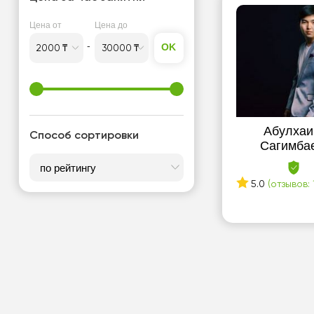
Цена от
Цена до
OK
Абулхаи
Способ сортировки
Сагимба
5.0
(отзывов: 