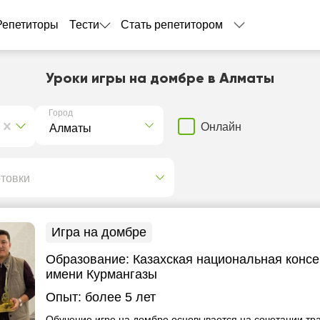
Репетиторы
Тести
Стать репетитором
Уроки игры на домбре в Алматы
Город
Онлайн
отовки
Игра на домбре
Образование:
Казахская национальная конс
имени Курмангазы
Опыт:
более 5 лет
Обучение игре на домбре основывается на сочетании т