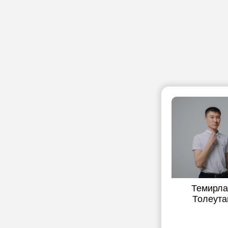
Темирла
Толеута