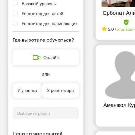
Базовый уровень
Ерболат Ал
Репетитор для детей
Репетитор для начинающих
5.0
(отзывов: 
Где вы хотите обучаться?
Онлайн
или
У ученика
У репетитора
Аманжол К
Выберите район
Цена за час занятий