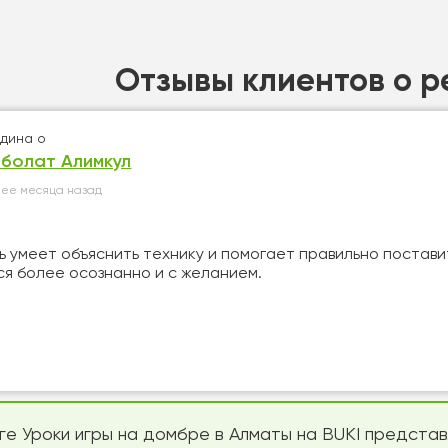
Отзывы клиентов о р
дина
о
рболат Алимкул
лее месяца назад
 умеет объяснить технику и помогает правильно поставить
ся более осознанно и с желанием.
оге Уроки игры на домбре в Алматы на BUKI предста