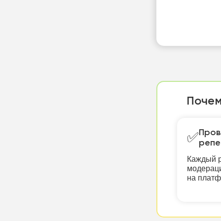
Почем
Пров
✅
репе
Каждый р
модераци
на плат