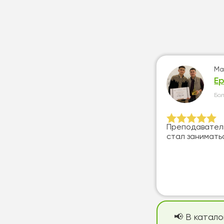
Ма
Е
Бо
Преподаватель
стал занимать
📢 В катал