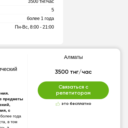
3500 тнг/час
5
более 1 года
Пн-Вс, 8:00 - 21:00
Алматы
ический
3500 тнг/час
Связаться с
репетитором
ния.
е предметы
это бесплатно
ский,
ия, с
 более года
та, в том
у», а