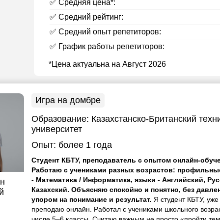
✅ Средняя цена*:
✅ Средний рейтинг:
✅ Средний опыт репетиторов:
✅ График работы репетиторов:
*Цена актуальна на Август 2026
Игра на домбре
Образование:
Казахстанско-Британский техн
университет
Опыт:
более 1 года
Студент КБТУ, преподаватель с опытом онлайн-обуче
Работаю с учениками разных возрастов: профильны
- Математика / Информатика, языки - Английский, Рус
н
Казахский. Объясняю спокойно и понятно, без давлен
й
упором на понимание и результат.
Я студент КБТУ, уже
преподаю онлайн. Работал с учениками школьного возрас
числе 5–6 классы. Считаю важным не просто «пройти тем