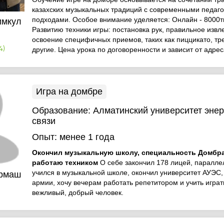
казахских музыкальных традиций с современными педаг
подходами. Особое внимание уделяется: Онлайн - 8000тг
имкул
Развитию техники игры: постановка рук, правильное извле
освоение специфичных приемов, таких как пиццикато, тр
4)
другие. Цена урока по договоренности и зависит от адрес
Игра на домбре
Образование:
Алматинский университет энер
связи
Опыт:
менее 1 года
Окончил музыкальную школу, специальность Домбра,
работаю техником
О себе закончил 178 лицей, паралле
учился в музыкальной школе, окончил университет АУЭС,
урмаш
армии, хочу вечерам работать репетитором и учить играт
вежливый, добрый человек.