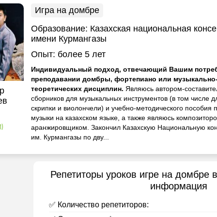
Игра на домбре
Образование:
Казахская национальная конс
имени Курмангазы
Опыт:
более 5 лет
Индивидуальный подход, отвечающий Вашим потреб
преподавании домбры, фортепиано или музыкально
теоретических дисциплин.
Являюсь автором-составите
р
сборников для музыкальных инструментов (в том числе д
ев
скрипки и виолончели) и учебно-методического пособия 
музыки на казахском языке, а также являюсь композитор
аранжировщиком. Закончил Казахскую Национальную ко
1)
им. Курмангазы по дву...
Репетиторы уроков игре на домбре 
информация
✅ Количество репетиторов: