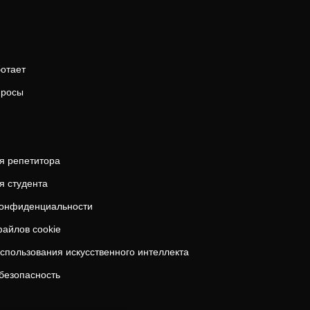
ботает
просы
я репетитора
я студента
конфиденциальности
айлов cookie
спользования искусственного интеллекта
безопасность