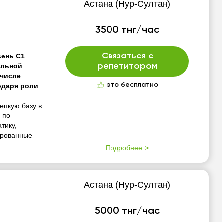
Астана (Нур-Султан)
3500 тнг/час
Связаться с
вень C1
альной
репетитором
 числе
это бесплатно
одаря роли
епкую базу в
 по
тику,
ированные
Подробнее
Астана (Нур-Султан)
5000 тнг/час