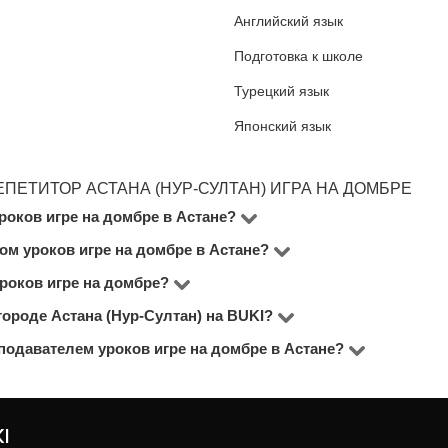
Английский язык
Подготовка к школе
Турецкий язык
Японский язык
ПЕТИТОР АСТАНА (НУР-СУЛТАН) ИГРА НА ДОМБРЕ
роков игре на домбре в Астане?
ром уроков игре на домбре в Астане?
5 преподавателей Игра на домбре в городе Астана (Нур-Су
оложительных отзывов, опыт преподавания, диплом об обра
уроков игре на домбре?
ия, опыта учителя и формата (очно или онлайн). В среднем 
, предлагающего бесплатный пробный урок, чтобы понять, 
нкетах преподавателей.
 городе Астана (Нур-Султан) на BUKI?
еподавателей почти во всех районах города Астана (Нур-С
 поиске репетитора воспользуйтесь фильтрами по локации.
подавателем уроков игре на домбре в Астане?
реподаватели, студенты старших курсов, университетские 
8 из 5. Ознакомьтесь с отзывами и рейтингами, чтобы выбр
редлагают онлайн-занятия. Это удобно, если вам нужен ги
ятия часто стоят дешевле, чем очные.
I