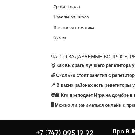
Уроки вокала
Начальная школа
Высшая математика
Химия
ЧАСТО ЗАДАВАЕМЫЕ ВОПРОСЫ РЕ
🥇 Как выбрать лучшего репетитора у
💰 Сколько стоят занятия с репетито
На платформе BUKI представлено 
стоимость занятий, количество п
📍 В каких районах есть репетиторы 
Цена зависит от уровня преподаван
рекомендуем выбирать репетитора
час. Актуальные цены указаны в а
🧑‍🏫 Кто преподаёт Игра на домбре в
На платформе BUKI вы найдете пр
удобном районе или онлайн — при
🖥 Можно ли заниматься онлайн с пре
Наши репетиторы — это опытные п
оценка наших преподавателей — 4.
Да, большинство преподавателей п
посещать очные уроки. Онлайн-зан
Про BUK
+7 (747) 095 19 92