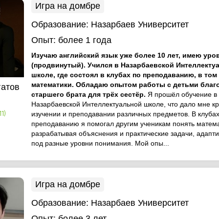
Игра на домбре
Образование:
Назарбаев Университет
Опыт:
более 1 года
Изучаю английский язык уже более 10 лет, имею уро
(продвинутый). Учился в Назарбаевской Интеллекту
школе, где состоял в клубах по преподаванию, в том
математики. Обладаю опытом работы с детьми благ
гатов
старшего брата для трёх сестёр.
Я прошёл обучение в
Назарбаевской Интеллектуальной школе, что дало мне кр
изучении и преподавании различных предметов. В клубах
1)
преподаванию я помогал другим ученикам понять матема
разрабатывая объяснения и практические задачи, адапт
под разные уровни понимания. Мой опы...
Игра на домбре
Образование:
Назарбаев Университет
Опыт:
более 3 лет