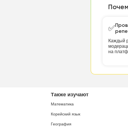
Почем
Пров
✅
репе
Каждый р
модераци
на плат
Также изучают
Математика
Корейский язык
География