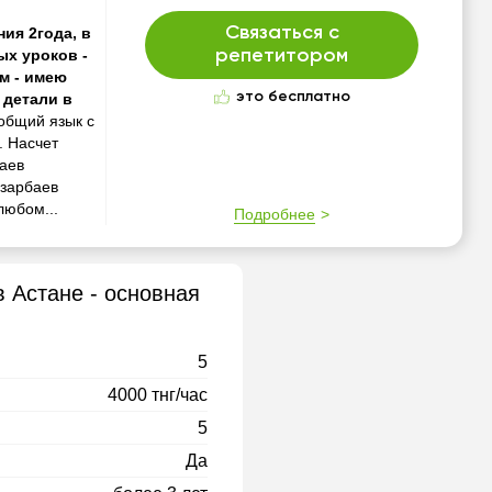
Связаться с
ия 2года, в
ых уроков -
репетитором
м - имею
это бесплатно
 детали в
общий язык с
. Насчет
баев
азарбаев
любом...
Подробнее
в Астане - основная
5
4000 тнг/час
5
Да