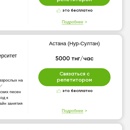
это бесплатно
Подробнее
Астана (Нур-Султан)
ерситет
5000 тнг/час
Связаться с
репетитором
взрослых на
 ✅
это бесплатно
хских песен
од к
айн занятия
Подробнее