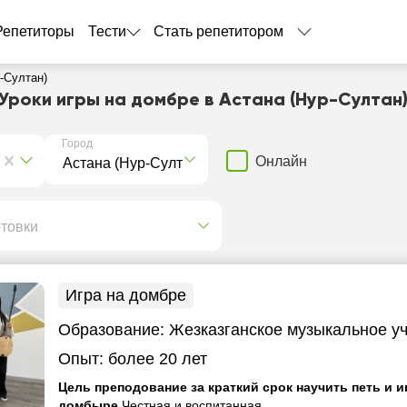
Репетиторы
Тести
Стать репетитором
-Султан)
Уроки игры на домбре в Астана (Нур-Султан
Город
Онлайн
отовки
Игра на домбре
Образование:
Жезказганское музыкальное у
Опыт:
более 20 лет
Цель преподование за краткий срок научить петь и и
домбыре
Честная и воспитанная