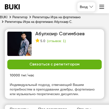
Вход
BUKI
Репетитор
Репетиторы Игра на фортепиано
Репетиторы Игра на фортепиано Абулхаир С.
Абулхаир Сагимбаев
(
отзывов: 1
)
5.0
Связаться с репетитором
чт
пт
сб
вс
6
7
8
9
10000 тнг/час
Нет
Индивидуальный подход, отвечающий Вашим
14:00
14:00
14:00
свободных
потребностям в преподавании домбры, фортепиано
часов
или музыкально-теоретических дисциплин.
14:30
14:30
14:30
15:00
15:00
15:00