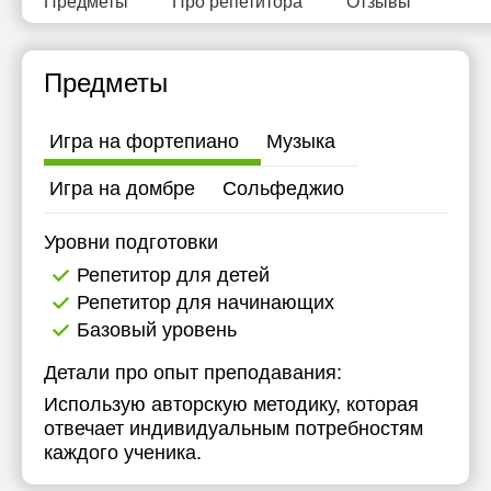
Предметы
Про репетитора
Отзывы
15:30
15:30
15:30
16:00
16:00
16:00
Предметы
19:30
16:30
16:30
Игра на фортепиано
Музыка
20:00
17:00
17:00
Игра на домбре
20:30
Сольфеджио
17:30
17:30
21:00
18:00
18:00
Уровни подготовки
18:30
18:30
Репетитор для детей
Репетитор для начинающих
19:00
19:00
Базовый уровень
19:30
19:30
Детали про опыт преподавания:
20:00
20:00
Использую авторскую методику, которая
отвечает индивидуальным потребностям
20:30
20:30
каждого ученика.
21:00
21:00