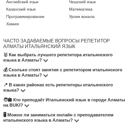
Английский язык
Чешский язык
Казахский язык
Математика
Программирование
Уроки вокала
Химия
ЧАСТО ЗАДАВАЕМЫЕ ВОПРОСЫ РЕПЕТИТОР
АЛМАТЫ ИТАЛЬЯНСКИЙ ЯЗЫК
🥇 Как выбрать лучшего репетитора итальянского
языка в Алматы?
💰 Сколько стоят занятия с репетитором итальянского
На платформе BUKI представлено 13
языка в Алматы?
преподавателей Итальянский язык в городе Алматы.
📍 В каких районах есть репетиторы итальянского
Цена зависит от уровня преподавания, опыта
Обратите внимание на стоимость занятий,
языка?
учителя и формата (очно или онлайн). В среднем
количество положительных отзывов, опыт
🧑‍🏫 Кто преподаёт Итальянский язык в городе Алматы
На платформе BUKI вы найдете преподавателей
занятия стоят от 3000 до 5000 тнг/час. Актуальные
преподавания, диплом об образовании и удобный
на BUKI?
почти во всех районах города Алматы. Вы можете
цены указаны в анкетах преподавателей.
район. Мы рекомендуем выбирать репетитора,
🖥 Можно ли заниматься онлайн с преподавателем
Наши репетиторы — это опытные преподаватели,
выбрать занятия в удобном районе или онлайн — при
предлагающего бесплатный пробный урок, чтобы
итальянского языка в Алматы?
студенты старших курсов, университетские
поиске репетитора воспользуйтесь фильтрами по
понять, подходит ли вам формат занятий.
Да, большинство преподавателей предлагают
специалисты и практики. Средняя оценка наших