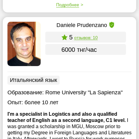
Подробнее
Daniele Prudenzano
5
отзывов: 10
6000 тнг/час
Итальянский язык
Образование:
Rome University "La Sapienza"
Опыт:
более 10 лет
I'm a specialist in Logistics and also a qualified
teacher of English as a second language, C1 level.
I
was granted a scholarship in MGU, Moscow prior to
getting my Degree in Foreign Languages and Literatures
in Italy. Afterwards, I went to Russia for work purposes