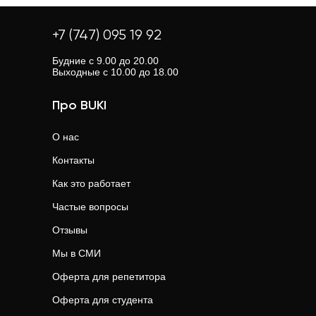
локации.
онлайн-занятия. Это удобно, если вам нужен гибкий
преподавателей — 4.8 из 5. Ознакомьтесь с отзывами
график или нет возможности посещать очные уроки.
+7 (747) 095 19 92
и рейтингами, чтобы выбрать лучшего.
Онлайн-занятия часто стоят дешевле, чем очные.
Будние с 9.00 до 20.00
Выходные с 10.00 до 18.00
Про BUKI
О нас
Контакты
Как это работает
Частые вопросы
Отзывы
Мы в СМИ
Оферта для репетитора
Оферта для студента