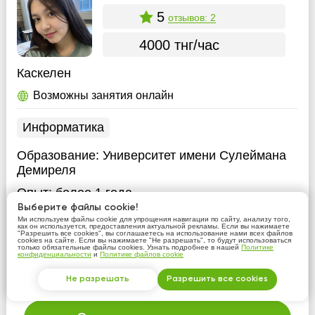
5
отзывов: 2
4000 тнг/час
Каскелен
Возможны занятия онлайн
Информатика
Образование:
Университет имени Сулеймана
Демиреля
Опыт:
более 1 года
Выберите файлы cookie!
Учитель физики и информатики
Меня зовут
Ми используем файлы cookie для упрощения навигации по сайту, анализу того,
как он используется, предоставления актуальной рекламы. Если вы нажимаете
Айгерим. Учусь в университете им. Сулеймана
"Разрешить все cookies", вы соглашаетесь на использование нами всех файлов
cookies на сайте. Если вы нажимаете "Не разрешать", то будут использоваться
Демиреля. Профессия: учитель физики и
только обязательные файлы cookies. Узнать подробнее в нашей
Политике
конфиденциальности
и
Политике файлов cookie
информатики. Сейчас работаю в частной школе
преподавателем по информатике
Не разрешать
Разрешить все cookies