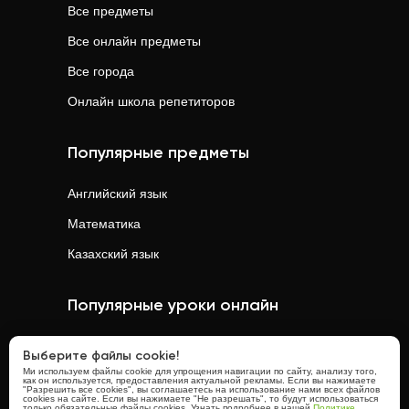
Все предметы
Все онлайн предметы
Все города
Онлайн школа репетиторов
Популярные предметы
Английский язык
Математика
Казахский язык
Популярные уроки онлайн
Математика
онлайн
Выберите файлы cookie!
Ми используем файлы cookie для упрощения навигации по сайту, анализу того,
Физика
онлайн
как он используется, предоставления актуальной рекламы. Если вы нажимаете
"Разрешить все cookies", вы соглашаетесь на использование нами всех файлов
cookies на сайте. Если вы нажимаете "Не разрешать", то будут использоваться
Химия
онлайн
только обязательные файлы cookies. Узнать подробнее в нашей
Политике