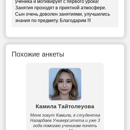
ученика и мотивирует с первого урока!
Занятия проходят в приятной атмосфере.
Сын очень доволен занятиями, улучшились
знания по предмету. Благодарим !!!
Похожие анкеты
аева
Камила Тайтолеуова
А
тике,
Меня зовут Камила, я студентка
Рабо
ьтат.
Назарбаев Университета и уже 3
более 
года помогаю ученикам понять
ЕНУ п