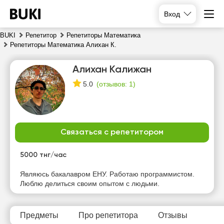
Вход
BUKI
Репетитор
Репетиторы Математика
Репетиторы Математика Алихан К.
Алихан Калижан
(
отзывов: 1
)
5.0
Связаться с репетитором
чт
пт
сб
вс
6
7
8
9
5000 тнг/час
Являюсь бакалавром ЕНУ. Работаю программистом.
19:00
19:00
10:00
10:00
Люблю делиться своим опытом с людьми.
19:30
19:30
10:30
10:30
20:00
20:00
11:00
11:00
Предметы
Про репетитора
Отзывы