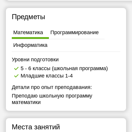
20:30
20:30
11:30
11:30
Предметы
21:00
21:00
12:00
12:00
12:30
12:30
Математика
Программирование
13:00
13:00
Информатика
17:00
19:00
Уровни подготовки
17:30
19:30
5 - 6 классы (школьная программа)
20:00
20:00
Младшие классы 1-4
20:30
Детали про опыт преподавания:
21:00
Преподаю школьную программу
математики
Места занятий