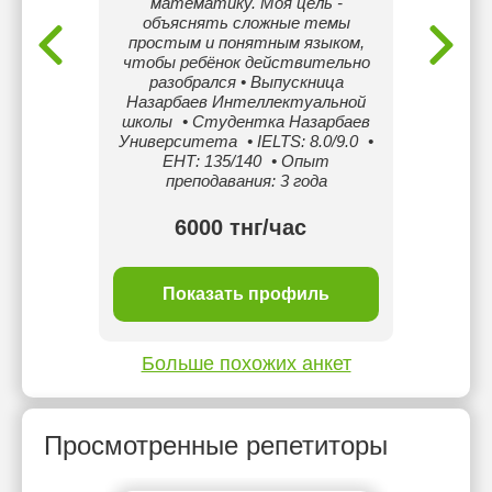
математику. Моя цель -
Для 
объяснять сложные темы
обраща
простым и понятным языком,
чтобы ребёнок действительно
разобрался • Выпускница
Назарбаев Интеллектуальной
школы • Студентка Назарбаев
Университета • IELTS: 8.0/9.0 •
ЕНТ: 135/140 • Опыт
преподавания: 3 года
тнг/
6000 тнг/час
ль
Показать профиль
П
Больше похожих анкет
Просмотренные репетиторы