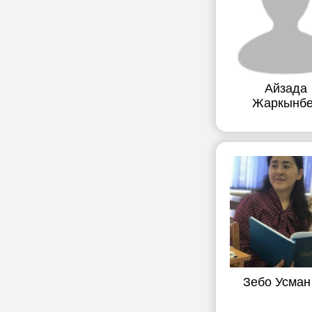
Айзада
Жаркынбе
Зебо Усман