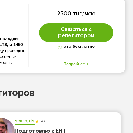
2500 тнг/час
Связаться с
репетитором
но владею
LTS, и 1450
это бесплатно
ду проводить
 сложных
умеешь
Подробнее
титоров
Бекзад Б.
5.0
Подготовлю к ЕНТ