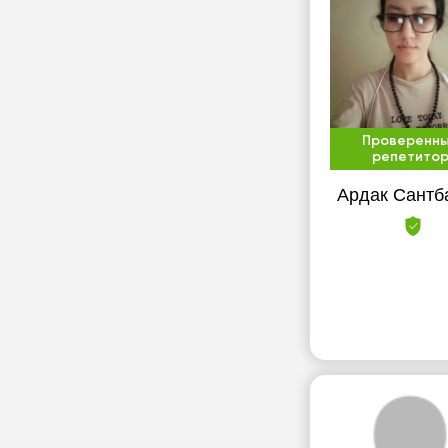
Проверенн
репетито
Ардак Сантб