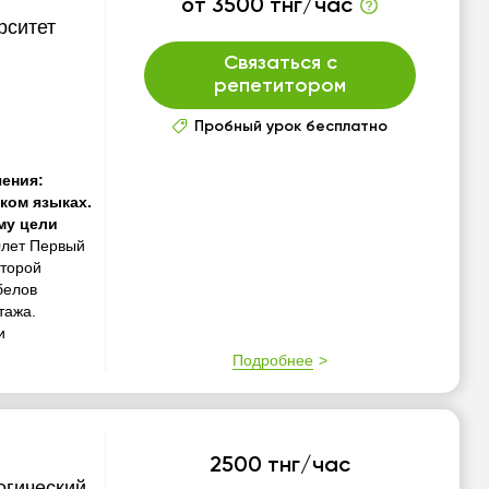
от 3500 тнг/час
рситет
Связаться с
репетитором
Пробный урок бесплатно
чения:
ком языках.
му цели
0лет Первый
оторой
белов
тажа.
и
Подробнее
2500 тнг/час
огический