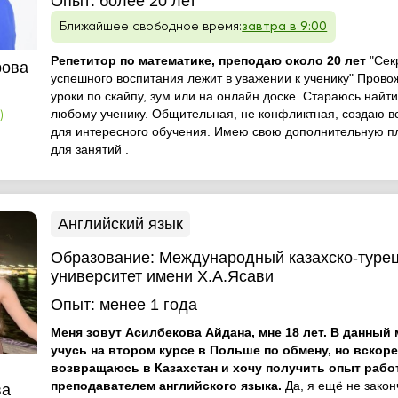
Опыт:
более 20 лет
Ближайшее свободное время:
завтра в 9:00
Репетитор по математике, преподаю около 20 лет
"Сек
рова
успешного воспитания лежит в уважении к ученику" Прово
уроки по скайпу, зум или на онлайн доске. Стараюсь найти
любому ученику. Общительная, не конфликтная, создаю в
)
для интересного обучения. Имею свою дополнительную 
для занятий .
Английский язык
Образование:
Международный казахско-туре
университет имени Х.А.Ясави
Опыт:
менее 1 года
Меня зовут Асилбекова Айдана, мне 18 лет. В данный 
учусь на втором курсе в Польше по обмену, но вскор
возвращаюсь в Казахстан и хочу получить опыт раб
преподавателем английского языка.
Да, я ещё не зако
ва