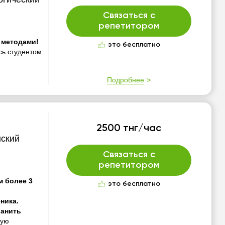
Связаться с
репетитором
 методами!
это бесплатно
сь студентом
Подробнее
2500 тнг/час
нский
Связаться с
репетитором
м более 3
это бесплатно
ника.
ранить
зую