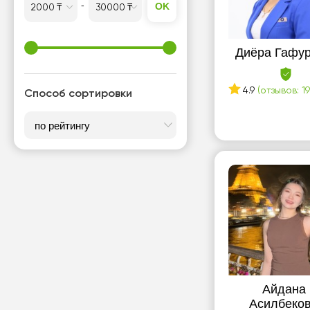
OK
Диёра Гафу
4.9
(отзывов: 19
Способ сортировки
Айдана
Асилбеко