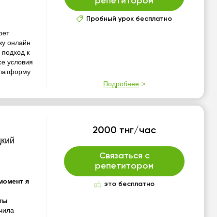
репетитором
Пробный урок бесплатно
рет
жу онлайн
 подход к
се условия
платформу
Подробнее
2000 тнг/час
цкий
Связаться с
репетитором
момент я
это бесплатно
е
оты
нчила