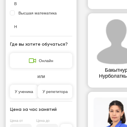
В
Высшая математика
Н
Начальная школа
Где вы хотите обучаться?
Онлайн
Бакытну
Нурболатк
или
У ученика
У репетитора
Цена за час занятий
Цена от
Цена до