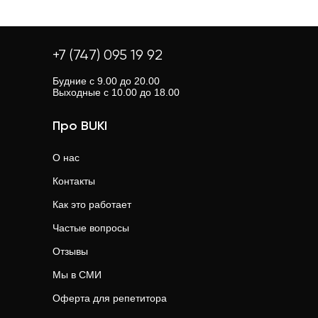
специалистов.
поиске.
дешевле.
Мы следим за качеством и регулярно обновляем
свяжитесь с нашей службой поддержки. Мы поможем
BUKI работает с 2016 года, более 200 000 учеников
информацию о репетиторах.
подобрать другого специалиста бесплатно или
уже нашли своего репетитора у нас. Мы предлагаем
вернём средства.
широкий выбор преподавателей, прозрачные цены и
+7 (747) 095 19 92
поддержку на всех этапах обучения.
Будние с 9.00 до 20.00
Выходные с 10.00 до 18.00
Про BUKI
О нас
Контакты
Как это работает
Частые вопросы
Отзывы
Мы в СМИ
Оферта для репетитора