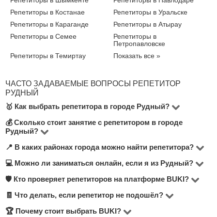
Репетиторы в Шымкенте
Репетиторы в Павлодаре
Репетиторы в Костанае
Репетиторы в Уральске
Репетиторы в Караганде
Репетиторы в Атырау
Репетиторы в Семее
Репетиторы в
Петропавловске
Репетиторы в Темиртау
Показать все »
ЧАСТО ЗАДАВАЕМЫЕ ВОПРОСЫ РЕПЕТИТОР
РУДНЫЙ
🥇 Как выбрать репетитора в городе Рудный?
💰 Сколько стоит занятие с репетитором в городе
На сайте BUKI вы можете выбрать любого из 9
Рудный?
репетиторов, преподающих более 4 предметов.
📍 В каких районах города можно найти репетитора?
Стоимость зависит от выбранного предмета и
Рекомендуем обратить внимание на: стоимость за час
квалификации преподавателя. На платформе BUKI
💻 Можно ли заниматься онлайн, если я из Рудный?
занятий, количество положительных отзывов, формат
На сайте представлены репетиторы, работающие в
цены на занятия в городе Рудный варьируются от
и районы преподавания, опыт работы и наличие
разных районах города Рудный — вы можете
🛡 Кто проверяет репетиторов на платформе BUKI?
Да, на BUKI доступна онлайн-форма обучения. Вы
2000 до 5000 тнг/час.
диплома. Чтобы сделать лучший выбор, укажите
выбрать занятия у преподавателя, у себя дома или
можете выбрать только тех репетиторов, которые
🧾 Что делать, если репетитор не подошёл?
Каждый преподаватель проходит ручную модерацию
нужный предмет и отфильтруйте подходящих
онлайн. Просто отфильтруйте нужный формат в
проводят занятия онлайн — это удобно и часто
профиля, подтверждение данных и анализ отзывов.
🏆 Почему стоит выбрать BUKI?
Если вы недовольны выбранным преподавателем —