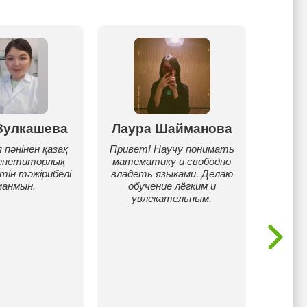
Зулкашева
Лаура Шайманова
Каб
 пәнінен қазақ
Привет! Научу понимать
репетиторлық
математику и свободно
Окончи
тін тәжірибелі
владеть языками. Делаю
Преп
манмын.
обучение лёгким и
город
увлекательным.
Аст
обра
«Лучш
вуза»
ученик
ЕНТ
пост
Казахс
стра