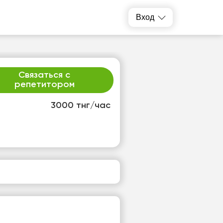
Вход
Связаться с
репетитором
3000 тнг/час
т
ср
1
12
т
Нет
одных
свободных
ов
часов