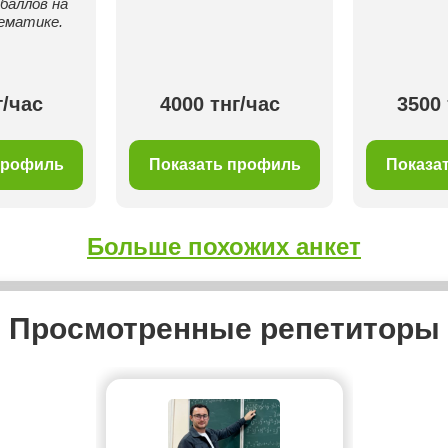
 баллов на
ематике.
г/час
4000 тнг/час
3500 
профиль
Показать профиль
Показа
Больше похожих анкет
Просмотренные репетиторы