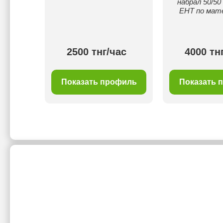
набрал 50/50
ЕНТ по мат
ас
2500 тнг/час
4000 тн
филь
Показать профиль
Показать 