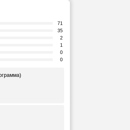
71
35
2
1
0
0
рограмма)