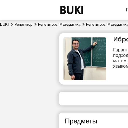
BUKI
Репетитор
Репетиторы Математика
Репетиторы Математика
Ибр
Гарант
подход
матема
языко
чт
6
Нет
свободных
сво
часов
ч
Предметы