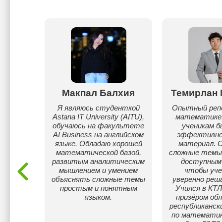
м
Макпал Балхия
Темирлан 
ев
Я являюсь студенткой
Опытный реп
Astana IT University (AITU),
математике
ель
обучаюсь на факультете
ученикам б
оторый
AI Business на английском
эффективно
е темы
языке. Обладаю хорошей
материал. 
и
математической базой,
сложные темы
и.
развитым аналитическим
доступным 
ки под
мышлением и умением
чтобы уче
ка,
объяснять сложные темы
уверенно реш
ядные
простым и понятным
Учился в КТЛ
менный
языком.
призёром об
звивать
республиканск
гику и
по математик
мету.