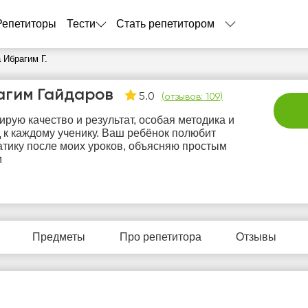
Репетиторы
Тести
Стать репетитором
 Ибрагим Г.
агим Гайдаров
5.0
(
отзывов: 109
)
ирую качество и результат, особая методика и
 к каждому ученику. Ваш ребёнок полюбит
тику после моих уроков, объясняю простым
м
пт
сб
вс
пн
в
7
8
9
10
1
Предметы
Про репетитора
Отзывы
Нет
Нет
Нет
Нет
Не
бодных
свободных
свободных
свободных
своб
асов
часов
часов
часов
час