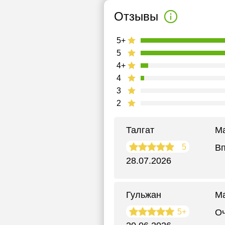
Отзывы
5+
5
4+
4
3
2
Талгат
Ма
5
Вп
28.07.2026
Гульжан
М
5+
Оч