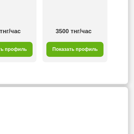
сту
раздел
в под
тнг/час
3500 тнг/час
11 отз
ть профиль
Показать профиль
Пок