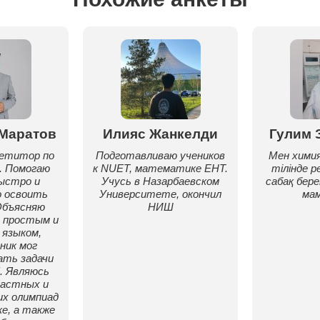
Маратов
Илияс Жанкелди
Гулим 
етитор по
Подготавливаю учеников
Мен химия
. Помогаю
к NUET, математике ЕНТ.
тілінде 
ыстро и
Учусь в Назарбаевском
сабақ бере
 освоить
Университете, окончил
ма
Объясняю
НИШ
 простым и
языком,
ник мог
ать задачи
. Являюсь
ластных и
их олимпиад
е, а также