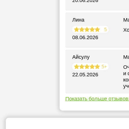
20.06.2026
Лина
М
5
Хо
08.06.2026
Айсулу
М
5+
Оч
и 
22.05.2026
ко
уч
Показать больше отзывов