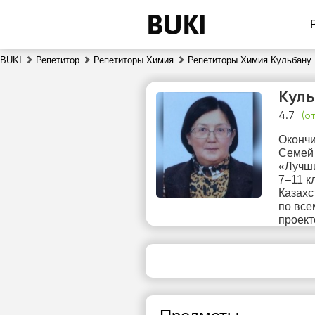
BUKI
Репетитор
Репетиторы Химия
Репетиторы Химия Кульбану 
Кул
4.7
(
от
Окончи
Семей 
«Лучши
7–11 к
Казахс
чт
по все
6
проект
Нет
1
свободных
часов
1
1