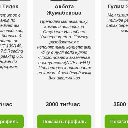
 Тилек
Акбота
Гулим 
Жумабекова
петитор с
Мен химия
ания по
тілінде 
Преподаю математику,
редметам
сабақ бере
химию и английский
английский,
ма
Студент Назарбаев
 биология).
Университета -Помогу
авать по
разобраться с
НТ 130/140.
непонятными концептами
 7.5 Reading
-Учу с нуля если нужно
Speaking 6.0.
-Подготовлю к экзаменам
нлайн по
поступления(NUET, ЕНТ)
тформам.
-Подготовка к олимпиадам
по химии -Английский язык
для школьников
г/час
3000 тнг/час
3500 
профиль
Показать профиль
Показа