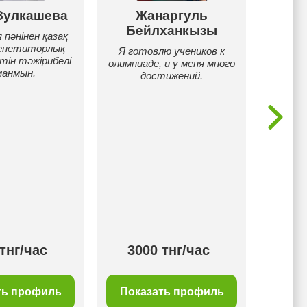
Зулкашева
Жанаргуль
Бейлханкызы
Н
 пәнінен қазақ
репетиторлық
Я готовлю учеников к
Люблю 
тін тәжірибелі
олимпиаде, и у меня много
и вдох
манмын.
достижений.
Биолог
не пр
ключ к
Помога
и увид
тнг/час
3000 тнг/час
35
ть профиль
Показать профиль
Пок