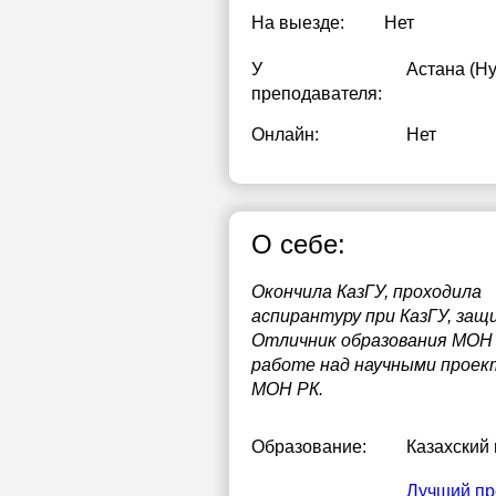
На выезде:
Нет
1
У
Астана (Н
1
преподавателя:
1
Онлайн:
Нет
1
1
О себе:
2
2
Окончила КазГУ, проходила
аспирантуру при КазГУ, защ
2
Отличник образования МОН Р
работе над научными проек
МОН РК.
Образование:
Казахский
Лучший пр