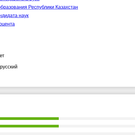
образования Республики Казахстан
ндидата наук
доцента
ет
 русский