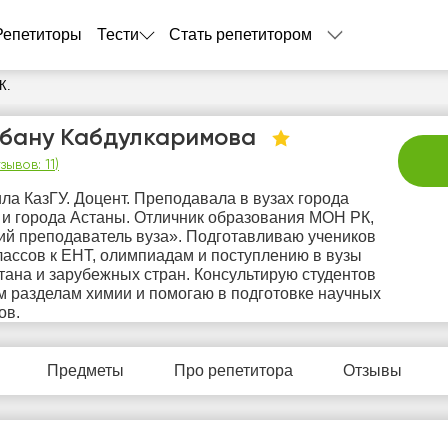
Репетиторы
Тести
Стать репетитором
К.
ьбану Кабдулкаримова
зывов: 11
)
ла КазГУ. Доцент. Преподавала в вузах города
и города Астаны. Отличник образования МОН РК,
й преподаватель вуза». Подготавливаю учеников
лассов к ЕНТ, олимпиадам и поступлению в вузы
тана и зарубежных стран. Консультирую студентов
пт
сб
вс
пн
в
м разделам химии и помогаю в подготовке научных
7
8
9
10
1
ов.
Нет
Не
0:00
10:00
10:00
свободных
своб
Предметы
Про репетитора
Отзывы
часов
час
0:30
10:30
10:30
1:00
11:00
11:00