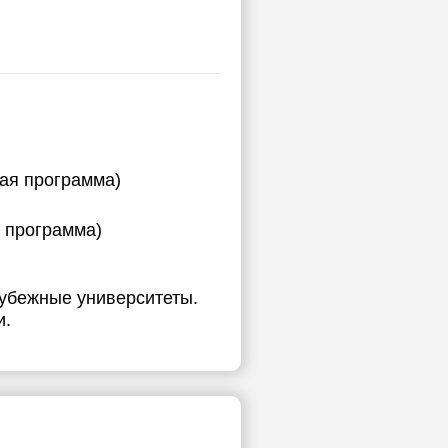
ы
ная программа)
я программа)
рубежные университеты.
и.