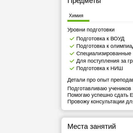
Предметы
1
Химия
1
Уровни подготовки
1
Подготовка к ВОУД
1
Подготовка к олимпи
1
Специализированные 
Для поступления за г
1
Подготовка к НИШ
1
Детали про опыт препода
1
Подготавливаю учеников 
Помогаю успешно сдать Е
1
Провожу консультации дл
1
1
Места занятий
1