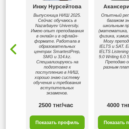
кевич
Инжу Нурсейтова
Акансери
й
Выпускница НИШ 2025.
Опытный ре
изико-
Сейчас обучаюсь в
багажом зн
тодов
Nazarbayev University.
школьным п
У,
Имею опыт преподавания
(математика, 
ancman
в онлайн и в офлайн-
физика, химия,
ник
формате. Работала в
Могу препод
 "Своей
образовательных
IELTS и SAT. Е
ТВ
центрах SmartestPrep,
IELTS Listening
SMG и 314.kz.
9.0 Writing 6.0 
Специализируюсь на
Преподаю о
подготовке к
разным пла
поступлению в НИШ,
хорошо знаю систему
обучения и требования
вступительных
экзаменов.
00 тнг/
2500 тнг/час
4000 тн
с
филь
Показать профиль
Показать 