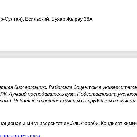
7:30
17:30
17:30
ур-Султан), Есильский, Бухар Жырау 36А
8:00
18:00
18:00
8:30
18:30
18:30
9:00
19:00
19:00
9:30
19:30
19:30
0:00
20:00
20:00
0:30
20:30
20:30
итила диссертацию. Работала доцентом в университетах
1:00
21:00
21:00
К, Лучший преподаватель вуза. Подготавливала учеников 
тами. Работаю старшим научным сотрудником в научно
 национальный университет им.Аль-Фараби
, Кандидат химич
еподаватель вуза