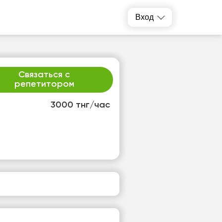
Вход
Связаться с
репетитором
3000 тнг/час
т
ср
1
12
т
Нет
одных
свободных
ов
часов