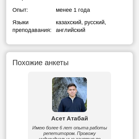
Опыт:
менее 1 года
Языки
казахский
, русский
,
преподавания:
английский
Похожие анкеты
ева
Асет Атабай
За
ому и
Имею более 6 лет опыта работы
Знаю в
.
репетитором. Провожу
поэтом
индивидуальные занятия по