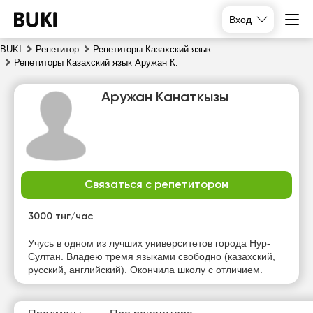
Вход
BUKI
Репетитор
Репетиторы Казахский язык
Репетиторы Казахский язык Аружан К.
Аружан Канаткызы
Связаться с репетитором
пт
сб
вс
пн
7
8
9
10
3000 тнг/час
Нет
Нет
Нет
Нет
Учусь в одном из лучших университетов города Нур-
свободных
свободных
свободных
свободных
Султан. Владею тремя языками свободно (казахский,
часов
часов
часов
часов
русский, английский). Окончила школу с отличием.