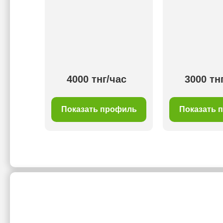
ас
4000 тнг/час
3000 тн
филь
Показать профиль
Показать 