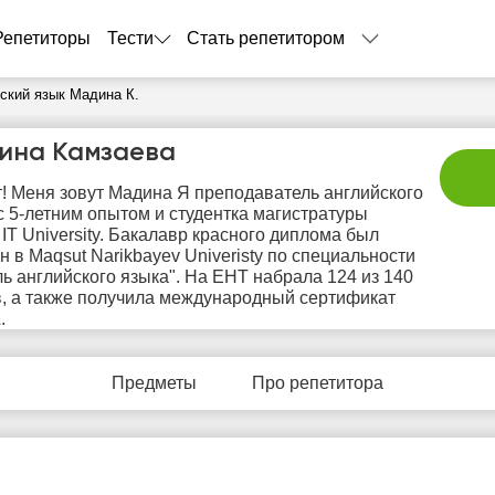
Репетиторы
Тести
Стать репетитором
ский язык Мадина К.
ина Камзаева
! Меня зовут Мадина Я преподаватель английского
с 5-летним опытом и студентка магистратуры
 IT University. Бакалавр красного диплома был
н в Maqsut Narikbayev Univeristy по специальности
ль английского языка". На ЕНТ набрала 124 из 140
, а также получила международный сертификат
сб
вс
пн
вт
с
.
8
9
10
11
1
Предметы
Про репетитора
Нет
Нет
Не
0:00
10:00
свободных
свободных
своб
часов
часов
час
0:30
10:30
1:00
11:00