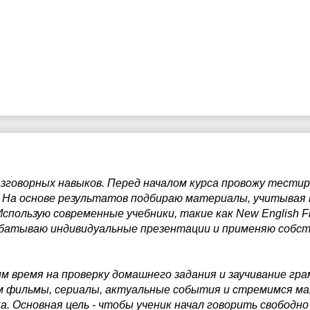
7:30
17:30
8:00
18:00
азговорных навыков. Перед началом курса провожу тести
. На основе результатов подбираю материалы, учитывая 
спользую современные учебники, такие как New English File
рабатываю индивидуальные презентации и применяю собс
м время на проверку домашнего задания и заучивание гр
 фильмы, сериалы, актуальные события и стремимся ма
а. Основная цель - чтобы ученик начал говорить свободно 