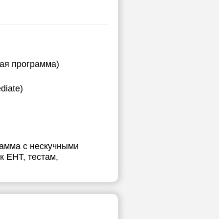
ная программа)
diate)
рамма с нескучными
 ЕНТ, тестам,