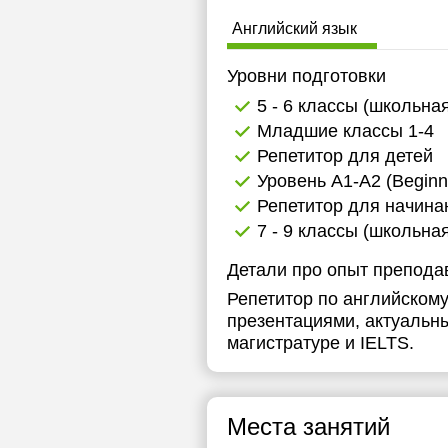
18:00
1
Английский язык
1
Уровни подготовки
1
5 - 6 классы (школьна
Младшие классы 1-4
1
Репетитор для детей
1
Уровень А1-А2 (Beginn
Репетитор для начин
1
7 - 9 классы (школьна
1
Детали про опыт препода
1
Репетитор по английском
презентациями, актуальн
1
магистратуре и IELTS.
1
1
Места занятий
1