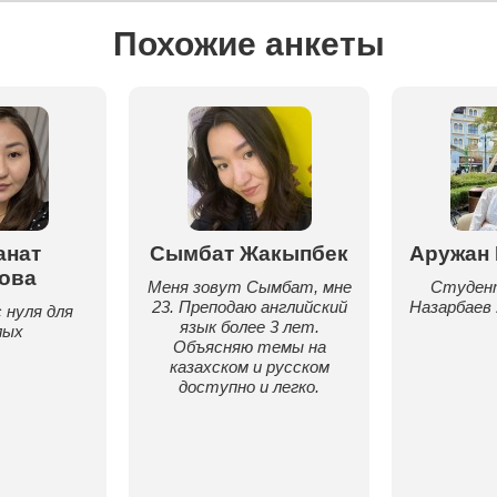
Похожие анкеты
анат
Сымбат Жакыпбек
Аружан
ова
Меня зовут Сымбат, мне
Студент
23. Преподаю английский
Назарбаев
 нуля для
язык более 3 лет.
лых
Объясняю темы на
казахском и русском
доступно и легко.