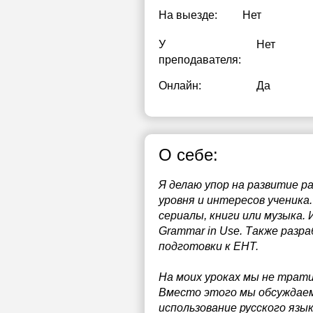
На выезде:
Нет
1
У
Нет
1
преподавателя:
Онлайн:
Да
О себе:
Я делаю упор на развитие р
уровня и интересов ученика
сериалы, книги или музыка. И
Grammar in Use. Также раз
подготовки к ЕНТ.
На моих уроках мы не трати
Вместо этого мы обсуждаем
использование русского язык