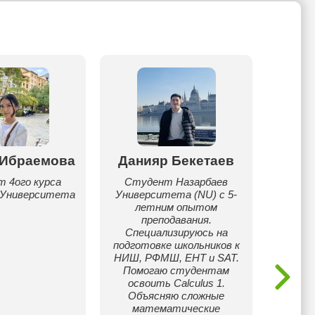
 Ибраемова
Данияр Бекетаев
 4ого курса
Студент Назарбаев
 Университета
Университета (NU) с 5-
Студен
летним опытом
НИШ с б
преподавания.
IELT
Специализируюсь на
подготовке школьников к
эффект
НИШ, РФМШ, ЕНТ и SAT.
м
Помогаю студентам
подгот
освоить Calculus 1.
исполь
Объясняю сложные
работ
математические