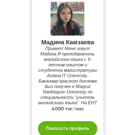
Мадина Камзаева
Привет! Меня зовут
Мадина Я преподаватель
английского языка с 5-
летним опытом и
студентка магистратуры
Astana IT University.
Бакалавр красного диплома
был получен в Maqsut
Narikbayev Univeristy по
специальности "учитель
английского языка". На ЕНТ
набрала 124 из 140 баллов,
4000 тнг/час
а также получила
международный
сертификат TESOL.
Показать профиль