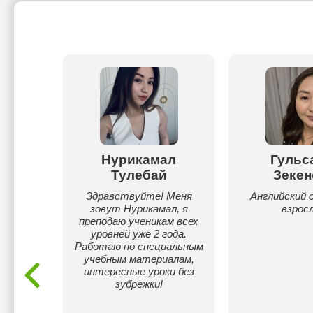
кызы
Нурикамал
Гульс
Тулебай
Зекен
по
 IELTS-
Здравствуйте! Меня
Английский с
боты в
зовут Нурикамал, я
взрос
трах
преподаю ученикам всех
ских и
уровней уже 2 года.
ках
Работаю по специальным
учебным материалам,
интересные уроки без
зубрежки!