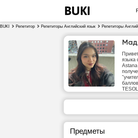
BUKI
Репетитор
Репетиторы Английский язык
Репетиторы Англий
Мад
Привет
языка 
Astana
получе
"учите
баллов
пт
TESOL
7
16:30
1
17:00
1
Предметы
17:30
1