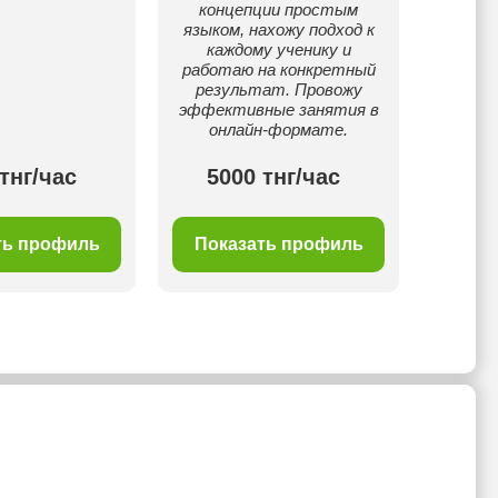
концепции простым
языком, нахожу подход к
каждому ученику и
работаю на конкретный
результат. Провожу
эффективные занятия в
онлайн-формате.
тнг/час
5000 тнг/час
30
ть профиль
Показать профиль
Пок