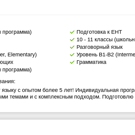
1:30
11:30
2:00
12:00
2:30
12:30
я программа)
Подготовка к ЕНТ
10 - 11 классы (школь
3:00
13:00
Разговорный язык
3:30
13:30
er, Elementary)
Уровень B1-B2 (Interme
ающих
Грамматика
4:00
14:00
я программа)
4:30
14:30
вания:
5:00
15:00
у языку с опытом более 5 лет! Индивидуальная прог
ыми темами и с комплексным подходом. Подготовлю к
5:30
15:30
6:00
16:00
6:30
16:30
7:00
17:00