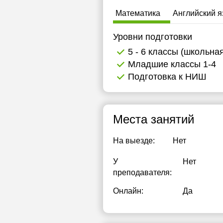
1
Математика
Английский я
1
Уровни подготовки
1
5 - 6 классы (школьна
Младшие классы 1-4
1
Подготовка к НИШ
1
1
Места занятий
1
На выезде:
Нет
1
У
Нет
1
преподавателя:
1
Онлайн:
Да
1
1