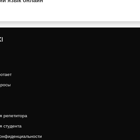
ий язык онлайн
I
ботает
просы
я репетитора
я студента
конфиденциальности