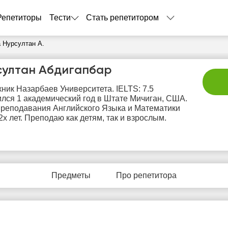
Репетиторы
Тести
Стать репетитором
 Нурсултан А.
султан Абдигапбар
ник Назарбаев Университета. IELTS: 7.5
лся 1 академический год в Штате Мичиган, США.
реподавания Английского Языка и Математики
2х лет. Преподаю как детям, так и взрослым.
сб
вс
пн
вт
с
8
9
10
11
1
Предметы
Про репетитора
Нет
Нет
Не
0:00
10:00
свободных
свободных
своб
часов
часов
час
0:30
10:30
1:00
11:00