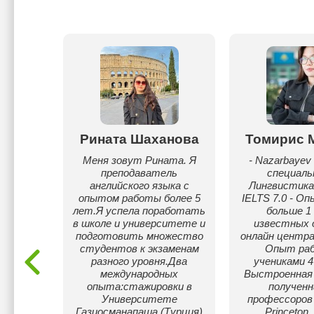
кбаева
Рината Шаханова
Томирис 
йского.
Меня зовут Рината. Я
- Nazarbayev 
demic
преподаватель
специал
английского языка с
Лингвистика 
опытом работы более 5
IELTS 7.0 - О
лет.Я успела поработать
больше 1 
в школе и университете и
известных 
подготовить множество
онлайн центра
студентов к экзаменам
Опыт ра
разного уровня.Два
учениками 4
международных
Выстроенная
опыта:стажировки в
полученн
Университете
профессоров 
Газиосманапаша (Турция)
Princeton,