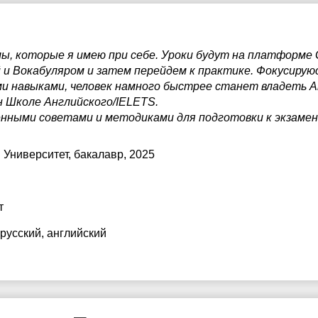
7:30
17:30
8:00
18:00
ы, которые я имею при себе. Уроки будут на платформе 
и Вокабуляром и затем перейдем к практике. Фокусируюс
8:30
18:30
тими навыками, человек намного быстрее станет владеть 
 Школе Английского/IELETS.
9:00
19:00
енными советами и методиками для подготовки к экзаме
9:30
19:30
 Университет
, бакалавр, 2025
0:00
20:00
0:30
20:30
т
1:00
21:00
 русский
, английский