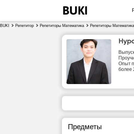
BUKI
Репетитор
Репетиторы Математика
Репетиторы Математика
Нур
Выпуск
Проучи
Опыт п
более 
пт
7
Нет
1
свободных
часов
1
Предметы
1