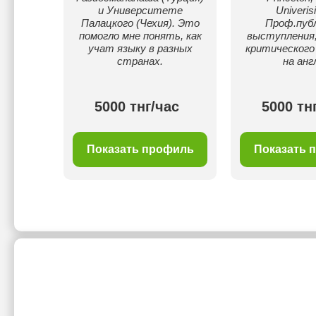
и Университете
Univerisi
Палацкого (Чехия). Это
Проф.пуб
помогло мне понять, как
выступления;
учат языку в разных
критического
странах.
на анг
ас
5000 тнг/час
5000 тн
филь
Показать профиль
Показать 