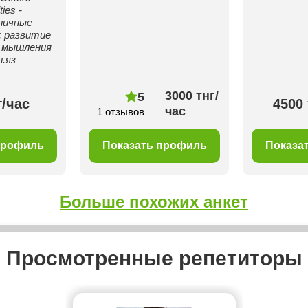
ties -
личные
 развитие
 мышления
л.яз
3000 тнг/
5
г/час
4500 
час
1 отзывов
профиль
Показать профиль
Показа
Больше похожих анкет
Просмотренные репетиторы