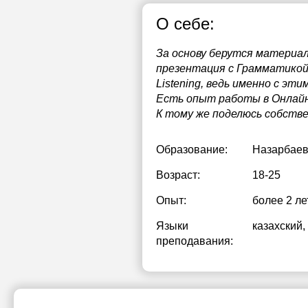
О себе:
1
1
За основу берутся материал
презентация с Грамматикой 
1
Listening, ведь именно с э
Есть опыт работы в Онлайн
1
К тому же поделюсь собств
1
Образование:
Назарбаев
2
Возраст:
18-25
2
Опыт:
более 2 ле
2
Языки
казахский
,
преподавания: