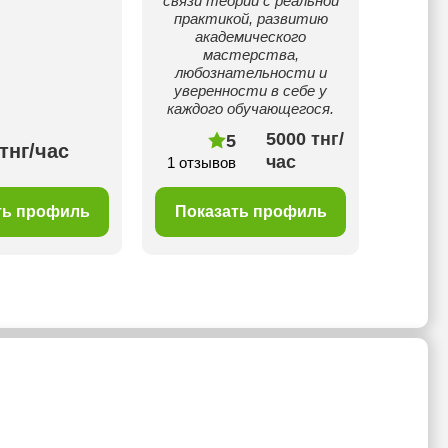
связи теории с реальной
практикой, развитию
академического
мастерства,
любознательности и
уверенности в себе у
каждого обучающегося.
5000 тнг/
5
тнг/час
час
1 отзывов
1 отз
ть профиль
Показать профиль
Пок