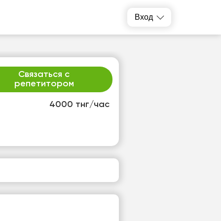
Вход
Связаться с
репетитором
4000 тнг/час
р
чт
2
13
т
Нет
одных
свободных
ов
часов