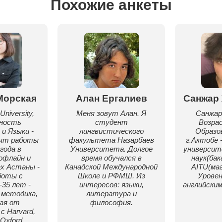
Похожие анкеты
Морская
Алан Ергалиев
Санжар
University,
Меня зовут Алан. Я
Санжар
ьность
студент
Возрас
и Языки -
лингвистического
Образо
пыт работы
факультета Назарбаев
г.Актобе 
года в
Университета. Долгое
университ
офлайн и
время обучался в
наук(бак
х Астаны -
Канадской Международной
AITU(ма
боты с
Школе и РФМШ. Из
Уровен
-35 лет -
интересов: языки,
английским:
 методика,
литература и
ая от
философия.
с Harvard,
 Oxford