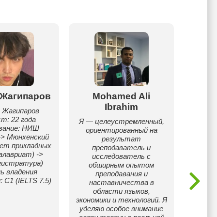
 Жагипаров
Mohamed Ali
Ками
Ibrahim
 Жагипаров
Зако
т: 22 года
красн
Я — целеустремленный,
вание: НИШ
По ЕН
ориентированный на
-> Мюнхенский
набрал
результат
ет прикладных
пост
преподаватель и
алавриат) ->
Н
исследователь с
гистратура)
у
обширным опытом
ь владения
олимпи
преподавания и
 С1 (IELTS 7.5)
призо
наставничества в
препод
области языков,
с де
экономики и технологий. Я
объя
уделяю особое внимание
прос