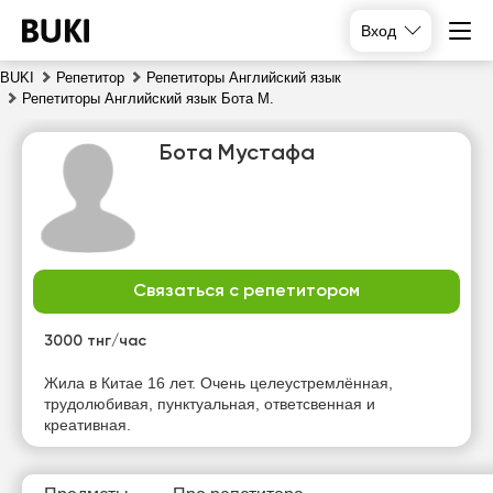
Вход
BUKI
Репетитор
Репетиторы Английский язык
Репетиторы Английский язык Бота М.
Бота Мустафа
Связаться с репетитором
вс
пн
вт
ср
9
10
11
12
3000 тнг/час
Нет
Нет
Нет
Нет
Жила в Китае 16 лет. Очень целеустремлённая,
свободных
свободных
свободных
свободных
трудолюбивая, пунктуальная, ответсвенная и
часов
часов
часов
часов
креативная.