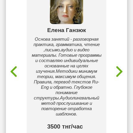
ова
Елена Ганзюк
 из г.
Основа занятий - разговорная
Начи
ы из-за
практика, грамматика, чтение
англ
ситете
,письмо,аудио и видео
разо
таю в
материалы. Готовые программы
разв
ете
и составляю индивидуальные
начать
одного
основанные на целях
язык 
изучения.Методики минимум
подх
теории, максимум общения.
Правила, перевод текстов Ru-
Eng и обратно. Глубокое
понимание
структуры.Аудиолингвальный
метод прослушивание и
повторение отработка
шаблонов.
3500 тнг/час