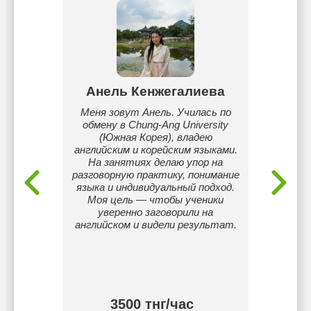
ва
Aнель Кенжегалиева
Ди
лее 17
Меня зовут Анель. Училась по
школе
обмену в Chung-Ang University
целе
ала в
(Южная Корея), владею
английским и корейским языками.
отв
На занятиях делаю упор на
изуча
разговорную практику, понимание
чита
языка и индивидуальный подход.
Моя цель — чтобы ученики
уверенно заговорили на
английском и видели результат.
3500 тнг/час