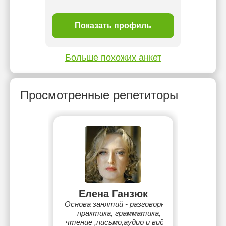
ль
Показать профиль
П
Больше похожих анкет
Просмотренные репетиторы
Елена Ганзюк
Основа занятий - разговорная
практика, грамматика,
чтение ,письмо,аудио и видео