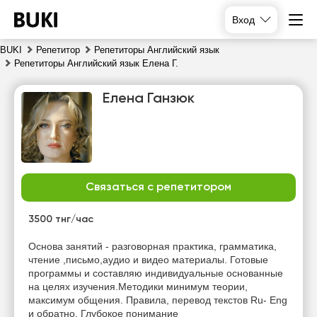
Вход
BUKI
Репетитор
Репетиторы Английский язык
Репетиторы Английский язык Елена Г.
Елена Ганзюк
Связаться с репетитором
пт
сб
вс
пн
7
8
9
10
3500 тнг/час
Нет
Нет
Основа занятий - разговорная практика, грамматика,
15:00
15:00
свободных
свободных
чтение ,письмо,аудио и видео материалы. Готовые
часов
часов
программы и составляю индивидуальные основанные
15:30
15:30
на целях изучения.Методики минимум теории,
максимум общения. Правила, перевод текстов Ru- Eng
16:00
16:00
и обратно. Глубокое понимание