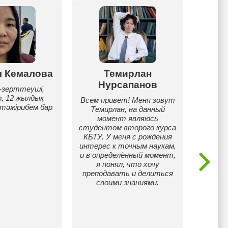
л Кемалова
Темирлан
Ан
Нурсапанов
-зерттеуші,
Здра
, 12 жылдық
з
Всем привет! Меня зовут
 тәжірибем бар
п
Темирлан, на данный
англ
момент являюсь
трех
студентом второго курса
рабо
КБТУ. У меня с рождения
рабо
интерес к точным наукам,
иност
и в определённый момент,
шко
я понял, что хочу
возра
преподавать и делиться
студе
своими знаниями.
лет и
пр
англи
люб
п