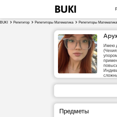
BUKI
Репетитор
Репетиторы Математика
Репетиторы Математика
Ару
Имею д
(Чехия
упором
примен
повыси
Индиви
ср
сложны
5
Нет
2
свободных
часов
Предметы