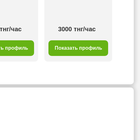
индиви
во
тнг/час
3000 тнг/час
45
ть профиль
Показать профиль
Пок