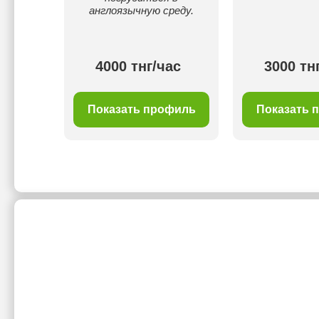
англоязычную среду.
ас
4000 тнг/час
3000 тн
филь
Показать профиль
Показать 