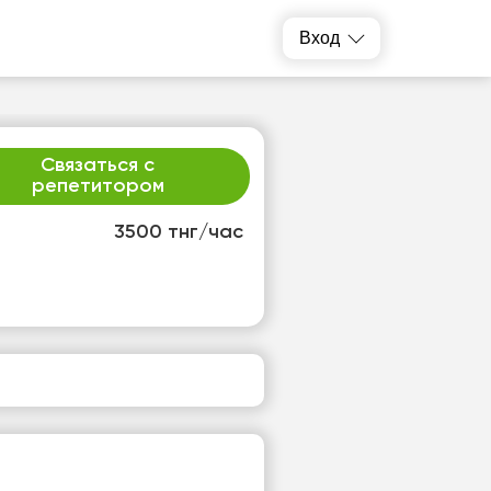
Вход
Связаться с
репетитором
3500 тнг/час
н
вт
0
11
т
Нет
одных
свободных
ов
часов