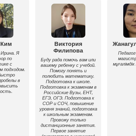
 Ким
Виктория
Жанагу
Филипова
Ирина. Я
Педагог
ор по
магистр
Буду рада помочь вам или
ике с
мұғалімдік
вашему ребенку с учебой.
м подходом.
Помогу понять и
быстро
полюбить математику.
робелы в
Подготовка к школе.
повысить
Подготовка к экзаменам в
ость.
Российские Вузы, ЕНТ,
ЕГЭ, ОГЭ. Подготовка к
СОР и СОЧ, повышение
уровня знаний, подготовка
к школьным экзаменам.
Провожу только
дистанционные занятия.
Первое занятие