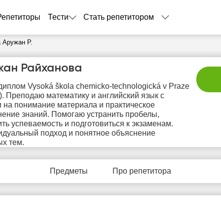
Репетиторы
Тести
Стать репетитором
 Аружан Р.
жан Райханова
иплом Vysoká škola chemicko-technologická v Praze
). Преподаю математику и английский язык с
 на понимание материала и практическое
ение знаний. Помогаю устранить пробелы,
ть успеваемость и подготовиться к экзаменам.
дуальный подход и понятное объяснение
чт
пт
сб
вс
п
х тем.
6
7
8
9
1
Предметы
Про репетитора
Не
1:00
20:00
13:00
13:00
своб
час
20:30
13:30
13:30
21:00
14:00
14:00