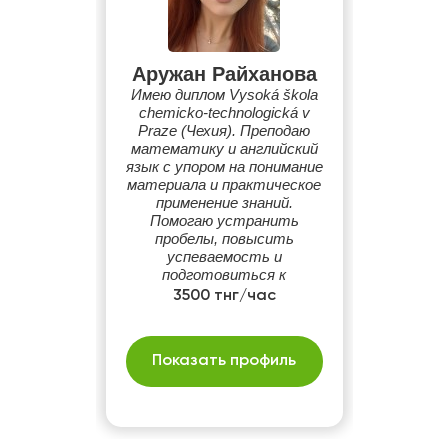
Аружан Райханова
Имею диплом Vysoká škola
chemicko-technologická v
Praze (Чехия). Преподаю
математику и английский
язык с упором на понимание
материала и практическое
применение знаний.
Помогаю устранить
пробелы, повысить
успеваемость и
подготовиться к
экзаменам.
3500 тнг/час
Индивидуальный подход и
понятное объяснение
сложных тем.
Показать профиль