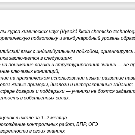
20:30
20:30
21:00
21:00
 курса химических наук (Vysoká škola chemicko-technologi
ретическую подготовку и международный уровень образ
лийский язык с индивидуальным подходом, ориентируясь 
дика заключается в следующем:
 на понимание логики и структурирования знаний — не п
ение ключевых концепций;
ение на практическом использовании языка: развитие нав
ерез живые примеры, диалоги и интерактивные задания;
сфере доверия и поддержки — ученики не боятся задават
енность в собственных силах.
ценок в школе за 1–2 месяца
рохождение контрольных работ, ВПР, ОГЭ
веренности в своих знаниях