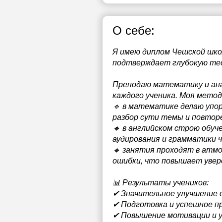
О себе:
Я имею диплом Чешской школы
подтверждает глубокую тео
Преподаю математику и анг
каждого ученика. Моя мето
🔹 в математике делаю упор
разбор сути темы и повтор
🔹 в английском строю обуч
аудирования и грамматики ч
🔹 занятия проходят в атмо
ошибки, что повышает увер
📊 Результаты учеников:
✔ Значительное улучшение о
✔ Подготовка и успешное п
✔ Повышение мотивации и у