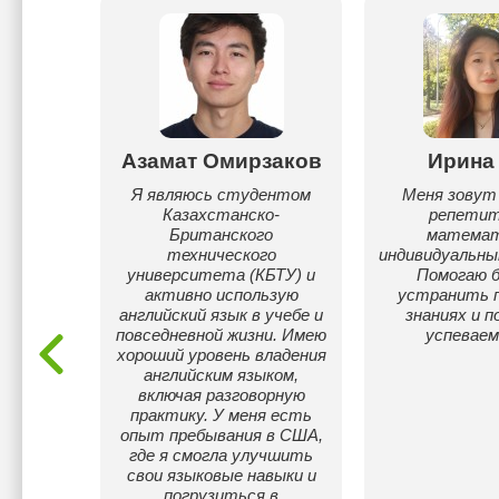
асбек
Азамат Омирзаков
Ирина
по
Я являюсь студентом
Меня зовут 
рецкому
Казахстанско-
репетит
аю как
Британского
математ
 детям.
технического
индивидуальны
чнёте
университета (КБТУ) и
Помогаю 
ранные
активно использую
устранить п
английский язык в учебе и
знаниях и 
повседневной жизни. Имею
успеваем
хороший уровень владения
английским языком,
включая разговорную
практику. У меня есть
опыт пребывания в США,
где я смогла улучшить
свои языковые навыки и
погрузиться в