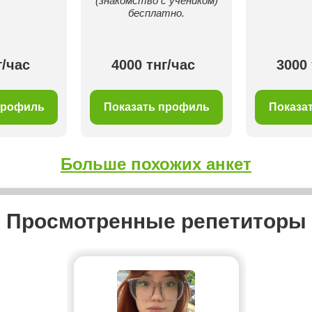
(знакомство с учеником)
бесплатно.
г/час
4000 тнг/час
3000 
профиль
Показать профиль
Показа
Больше похожих анкет
Просмотренные репетиторы