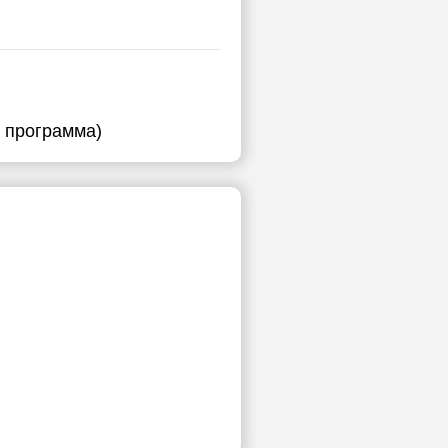
я программа)