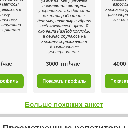
увидеть, как у ребёнка
е методы
взросл
появляется интерес,
тремлюсь к
высокого у
уверенность. С детства
нному
разговор
мечтала работать с
нальному
казахс
детьми, поэтому выбрала
нктуальна,
педагогический путь. Я
езультат.
окончила КазПед колледж,
а сейчас обучаюсь на
высшем образовании в
Козыбаевском
университете.
г/час
3000 тнг/час
4000 
профиль
Показать профиль
Показа
Больше похожих анкет
Просмотренные репетиторы