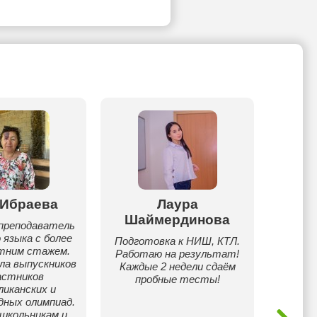
 Ибраева
Лаура
Саг
Шаймердинова
преподаватель
Рабо
 языка с более
сфе
Подготовка к НИШ, КТЛ.
етним стажем.
Пр
Работаю на результат!
ла выпускников
перев
Каждые 2 недели сдаём
астников
яз
пробные тесты!
ликанских и
каз
дных олимпиад.
метод
школьникам и
инос