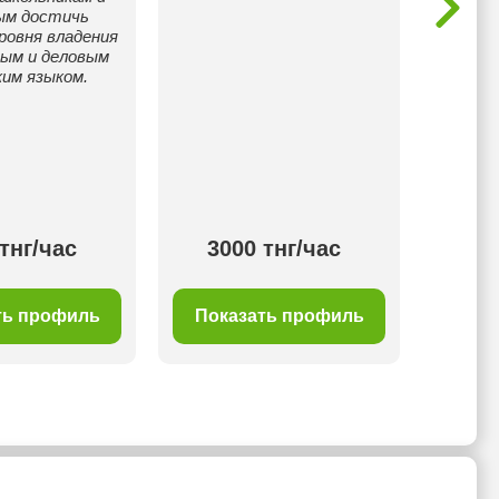
ым достичь
Направ
ровня владения
казах
ным и деловым
делово
ким языком.
докуме
тнг/час
3000 тнг/час
30
ть профиль
Показать профиль
Пок