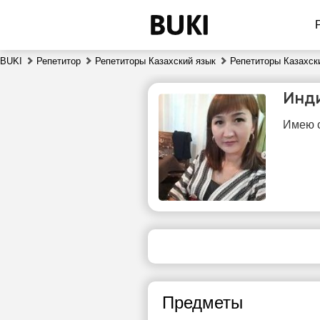
BUKI
Репетитор
Репетиторы Казахский язык
Репетиторы Казахск
Инд
Имею с
вс
9
Нет
свободных
сво
часов
ч
Предметы