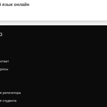
й язык онлайн
I
ботает
просы
я репетитора
я студента