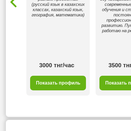
(русский язык в казахских
современны
классах, казахский язык,
обучения и с
география, математика)
постоя
профессио
развитию. Пу
работаю на р
00 тнг/
3000 тнг/час
3500 тн
с
филь
Показать профиль
Показать 