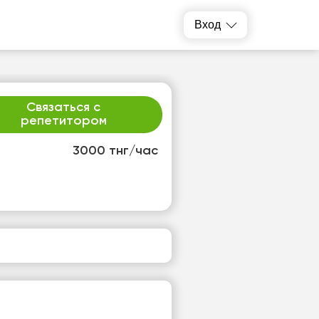
Вход
Связаться с
репетитором
3000 тнг/час
т
сб
4
15
т
Нет
одных
свободных
ов
часов