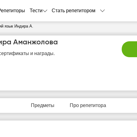
Репетиторы
Тести
Стать репетитором
ий язык Индира А.
ира Аманжолова
ертификаты и награды.
пн
вт
ср
чт
п
10
11
12
13
1
Предметы
Про репетитора
Нет
Нет
Нет
Нет
Не
бодных
свободных
свободных
свободных
своб
асов
часов
часов
часов
час