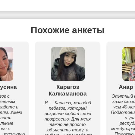
Похожие анкеты
усина
Карагоз
Анар
Калкаманова
гог с
Опытный 
венным
казахского
Я — Карагоз, молодой
работе и
чем 40-л
педагог, который
тям. Умею
Подготови
искренне любит свою
ивать
и уч
профессию. Для меня
ельные
респуб
важно не просто
ния с
междунаро
объяснить тему, а
 использую
Помогаю 