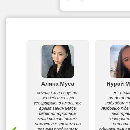
анова
Алина Муса
Нурай М
уровень
обучаюсь на научно-
Я - педа
мощь в
педагогическую
ответст
ашних
географию, в школьное
подходом к 
яю все
время занималась
любовью к де
о,на
репетиторством
выстра
младшеклассникам,
доверит
помогала с уроками по
отноше
разным предметам
обучающимися,