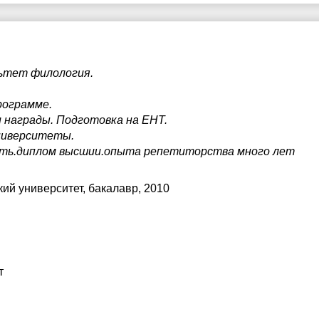
ьтет филология.
рограмме.
 награды. Подготовка на ЕНТ.
ниверситеты.
сть.диплом высшии.опыта репетиторства много лет
ий университет
, бакалавр, 2010
т