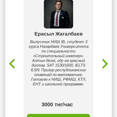
сар
Ерасыл Жагалбаев
Дан
в
Выпускник НИШ IB, студент 3
Прив
атика,
курса Назарбаев Университета
препод
йском
по специальности
гео
ский и
«Строительный инженер».
студе
едмета
Алтын белгі, иду на красный
курсы
и пять
диплом. SAT 1530/1600, IELTS
Linear A
5 из 9.0
8.5/9. Призер республиканских
олимпиад по математике.
прог
Готовлю к НИШ, РФМШ, КТЛ,
Pytho
ЕНТ и школьной программе.
развит
конце
3000 тнг/час