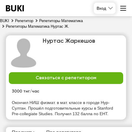
Вход
BUKI
Репетитор
Репетиторы Математика
Репетиторы Математика Нуртас Ж.
Нуртас Жаркешов
Связаться с репетитором
пт
сб
вс
пн
7
8
9
10
3000 тнг/час
Нет
Нет
Нет
Нет
Окончил НИШ физмат. в мат. классе в городе Нур-
свободных
свободных
свободных
свободных
Султан. Прошёл подготовительные курсы в Stanford
часов
часов
часов
часов
Pre-collegiate Studies. Получил 132 балла по ЕНТ.