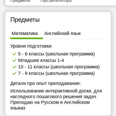
Предметы
Про репетитора
11:30
11:30
12:00
12:00
Предметы
12:30
12:30
Математика
Английский язык
13:00
13:00
13:30
13:30
Уровни подготовки
5 - 6 классы (школьная программа)
14:00
14:00
Младшие классы 1-4
14:30
14:30
10 - 11 классы (школьная программа)
7 - 9 классы (школьная программа)
15:00
15:00
Детали про опыт преподавания:
15:30
15:30
Использование интерактивной доски, для
16:00
16:00
наглядного пошагового решения задач
Преподаю на Русском и Английском
16:30
16:30
языках
17:00
17:00