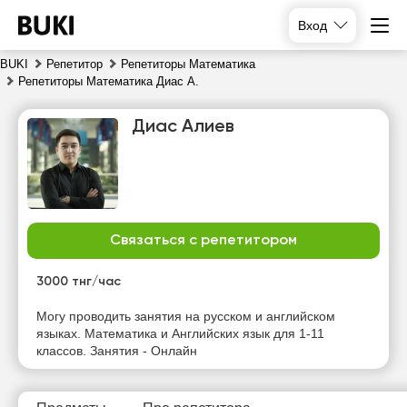
Вход
BUKI
Репетитор
Репетиторы Математика
Репетиторы Математика Диас А.
Диас Алиев
Связаться с репетитором
пт
сб
вс
пн
7
8
9
10
3000 тнг/час
Нет
Нет
Могу проводить занятия на русском и английском
10:00
10:00
свободных
свободных
языках. Математика и Английских язык для 1-11
часов
часов
классов. Занятия - Онлайн
10:30
10:30
11:00
11:00