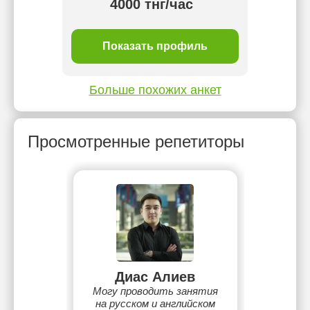
4000 тнг/час
ль
Показать профиль
П
Больше похожих анкет
Просмотренные репетиторы
Диас Алиев
Могу проводить занятия
на русском и английском