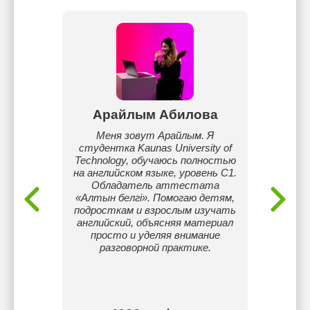
екова
Арайлым Абилова
Ди
скому .
Меня зовут Арайлым. Я
Облада
вень
студентка Kaunas University of
Грант 
ary до
Technology, обучаюсь полностью
работ
.
на английском языке, уровень C1.
возра
Обладатель аттестата
сво
«Алтын белгі». Помогаю детям,
отличн
подросткам и взрослым изучать
B2, чт
английский, объясняя материал
унив
просто и уделяя внимание
гран
разговорной практике.
пос
Венгр
пр