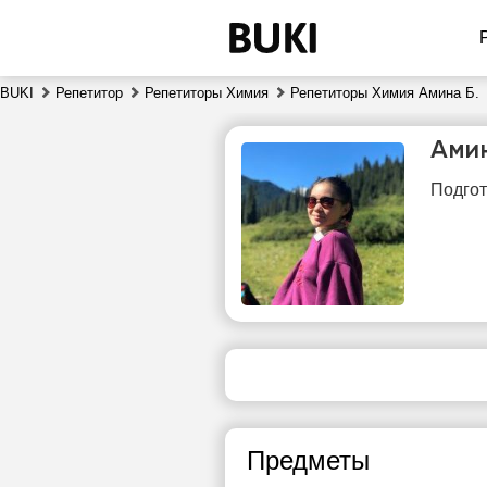
BUKI
Репетитор
Репетиторы Химия
Репетиторы Химия Амина Б.
Ами
Подгот
чт
6
Нет
свободных
сво
часов
ч
Предметы