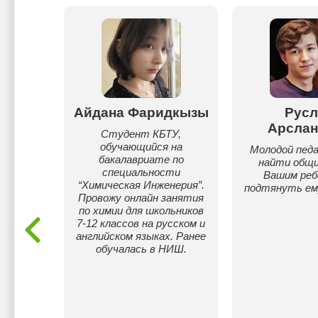
шим
Айдана Фаридкызы
Русл
Арслан
сском
Студент КБТУ,
ор на
обучающийся на
Молодой педа
иях,
бакалавриате по
найти общи
ком и
специальности
Вашим реб
ке, а
“Химическая Инженерия”.
подтянуть ему
режек!
Провожу онлайн занятия
по химии для школьников
7-12 классов на русском и
английском языках. Ранее
обучалась в НИШ.