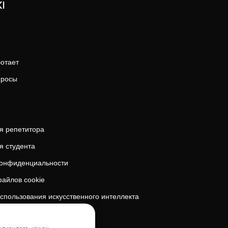
I
ботает
просы
я репетитора
я студента
конфиденциальности
айлов cookie
спользования искусственного интеллекта
безопасность