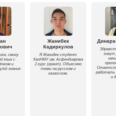
ан
Жанибек
Динара
ович
Кадиркулов
Здравст
зовут 
гог, смогу
Я Жанибек студент
нач
й язык с
КазНМУ им. Асфендиарова
препо
ёнком и
2 курс (грант). Объясняю
Ответств
/ей знания
темы на русском и
работать 
казахском.
и 