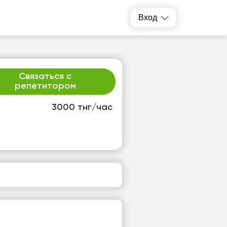
Вход
Связаться с
репетитором
3000 тнг/час
т
ср
1
12
т
Нет
одных
свободных
ов
часов