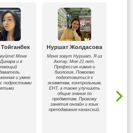
 Тойганбек
Нуршат Жолдасова
Айжа
вуйте! Меня
Меня зовут Нуршат. Я из
Меня
Динара и я
Актау. Мне 21 лет.
очень 
инающий
Профессия химия и
продук
даватель.
биология. Помогаю
важен р
енная и умею
подготовиться к
с подростками
экзаменам, контрольным,
препо
детьми
ЕНТ, а также улучшить
нуля п
общие знания по
фундам
предметам. Провожу
занятия онлайн и язык
преподавания казахский.