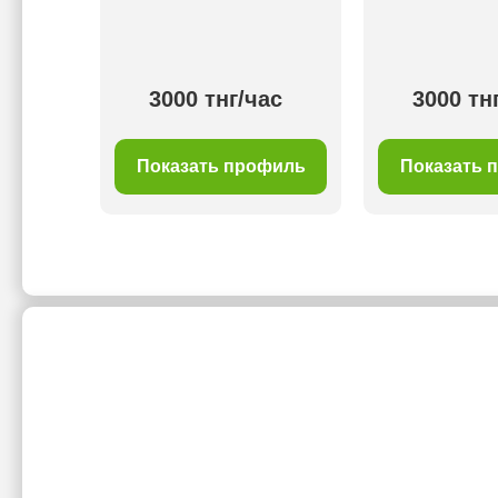
00 тнг/
3000 тнг/час
3000 тн
с
филь
Показать профиль
Показать 