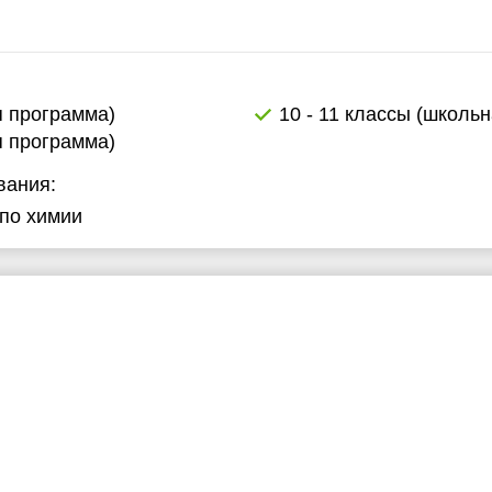
я программа)
10 - 11 классы (школь
я программа)
вания:
по химии