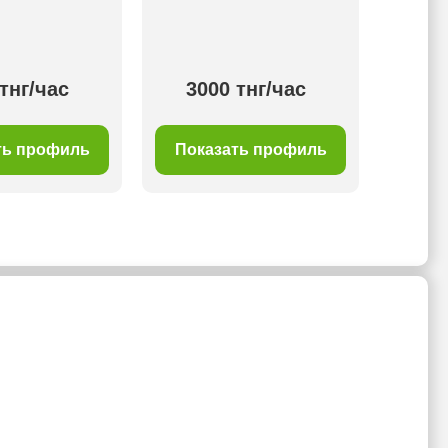
тнг/час
3000 тнг/час
30
ть профиль
Показать профиль
Пок