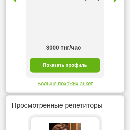
Орие
ака
тнг/
3000 тнг/час
ль
Показать профиль
П
Больше похожих анкет
Просмотренные репетиторы