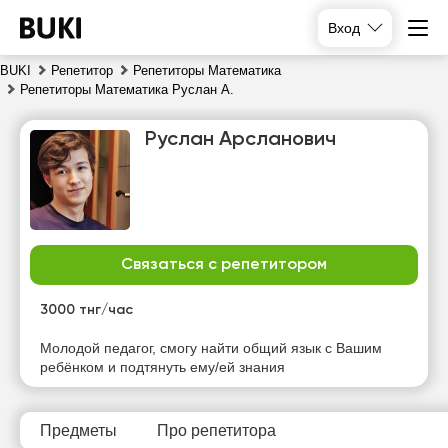
Вход
BUKI
Репетитор
Репетиторы Математика
Репетиторы Математика Руслан А.
Руслан Арсланович
Связаться с репетитором
сб
вс
пн
вт
8
9
10
11
3000 тнг/час
Нет
Нет
Нет
Молодой педагог, смогу найти общий язык с Вашим
19:00
свободных
свободных
свободных
ребёнком и подтянуть ему/ей знания
часов
часов
часов
19:30
20:00
Предметы
Про репетитора