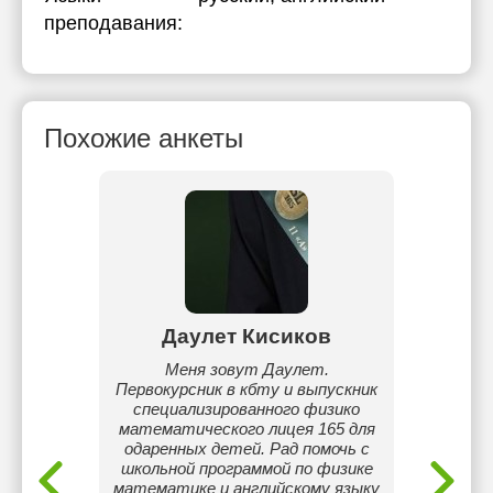
преподавания:
Похожие анкеты
ау
Даулет Кисиков
Жан
Фараби.
Меня зовут Даулет.
Вып
да
Первокурсник в кбту и выпускник
биоло
специализированного физико
Име
математического лицея 165 для
математ
одаренных детей. Рад помочь с
для 
школьной программой по физике
такж
математике и английскому языку
учит