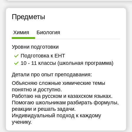
16:30
16:30
15:30
15:30
Предметы
17:00
17:00
16:00
16:00
17:30
17:30
16:30
16:30
Химия
Биология
18:00
18:00
17:00
17:00
Уровни подготовки
17:30
17:30
Подготовка к ЕНТ
18:00
18:00
10 - 11 классы (школьная программа)
Детали про опыт преподавания:
Объясняю сложные химические темы
понятно и доступно.
Работаю на русском и казахском языках.
Помогаю школьникам разбирать формулы,
реакции и решать задачи.
Индивидуальный подход к каждому
ученику.