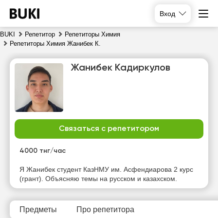
Вход
BUKI
Репетитор
Репетиторы Химия
Репетиторы Химия Жанибек К.
Жанибек Кадиркулов
Связаться с репетитором
чт
пт
сб
вс
6
7
8
9
4000 тнг/час
Я Жанибек студент КазНМУ им. Асфендиарова 2 курс
15:00
15:00
14:00
14:00
(грант). Объясняю темы на русском и казахском.
15:30
15:30
14:30
14:30
16:00
16:00
15:00
15:00
Предметы
Про репетитора