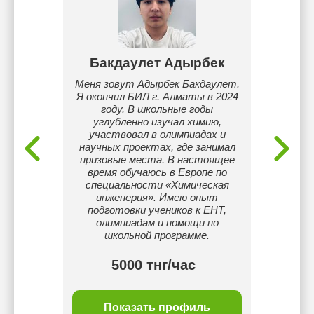
ова
Бакдаулет Адырбек
Жа
ованный
Меня зовут Адырбек Бакдаулет.
Я, Жа
ижение
Я окончил БИЛ г. Алматы в 2024
Работ
ей
году. В школьные годы
2015 г
углубленно изучал химию,
меня
участвовал в олимпиадах и
Люб
научных проектах, где занимал
нрави
призовые места. В настоящее
Мои 
время обучаюсь в Европе по
олимпи
специальности «Химическая
на
инженерия». Имею опыт
п
подготовки учеников к ЕНТ,
олимпиадам и помощи по
школьной программе.
5000 тнг/час
ль
Показать профиль
П