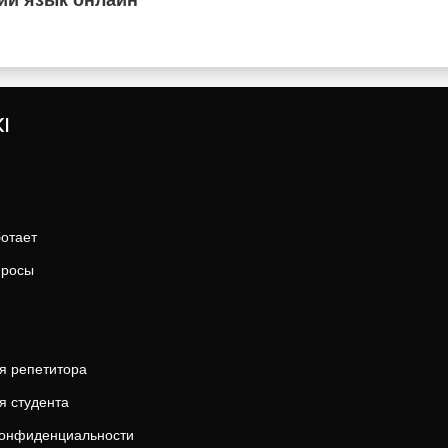
ий язык онлайн
I
ботает
просы
я репетитора
я студента
конфиденциальности