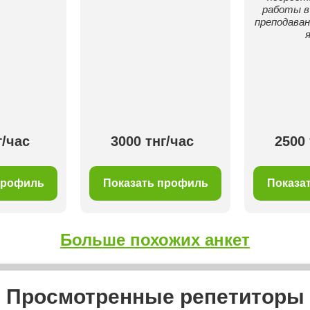
работы в
преподаван
г/час
3000 тнг/час
2500 
профиль
Показать профиль
Показа
Больше похожих анкет
Просмотренные репетиторы