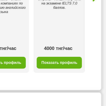
 компаниях по
на экзамене IELTS 7.0
с
ию английского
баллов.
пр
языка
интерес
исску
Мн
комфо
где у
се
мо
тнг/час
4000 тнг/час
25
ть профиль
Показать профиль
Пок