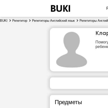
BUKI
Репетитор
Репетиторы Английский язык
Репетиторы Англий
Кла
Помогу
ребенк
вс
9
Нет
свободных
сво
часов
ч
Предметы