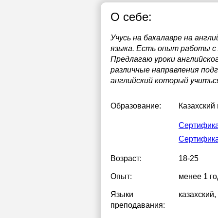
О себе:
Учусь на бакалавре на англ
языка. Есть опыт работы с
Предлагаю уроки английског
различные направления подг
английский который учиться
Образование:
Казахский
Сертификат
Сертифика
Возраст:
18-25
Опыт:
менее 1 го
Языки
казахский
,
преподавания: