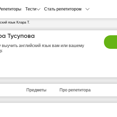
Репетиторы
Тести
Стать репетитором
ский язык Клара Т.
ра Тусупова
 выучить английский язык вам или вашему
у.
пн
вт
ср
чт
п
10
11
12
13
1
Предметы
Про репетитора
Нет
Нет
Нет
Нет
Не
бодных
свободных
свободных
свободных
своб
асов
часов
часов
часов
час