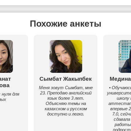
Похожие анкеты
анат
Сымбат Жакыпбек
Медина
ова
Меня зовут Сымбат, мне
• Обучаюс
23. Преподаю английский
университе
 нуля для
язык более 3 лет.
школу 
лых
Объясняю темы на
аттестат 
казахском и русском
впервые 2
доступно и легко.
7.0, сейч
сдавала
работы
подрост