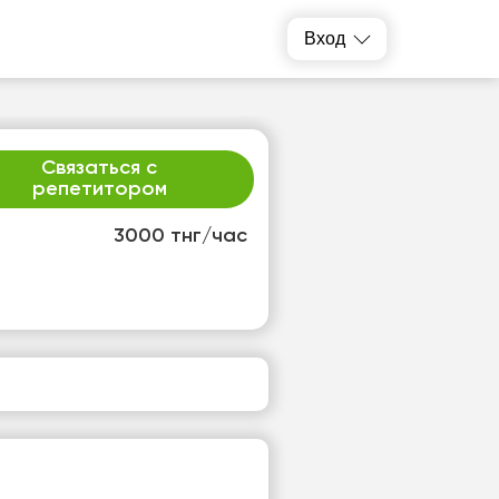
Вход
Связаться с
репетитором
3000 тнг/час
т
сб
4
15
т
Нет
одных
свободных
ов
часов