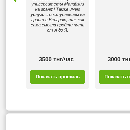
университеты Малайзии
на грант! Также имею
услуги с поступлением на
грант в Венгрию, так как
сама смогла пройти путь
от А до Я.
ас
3500 тнг/час
3000 тн
филь
Показать профиль
Показать 