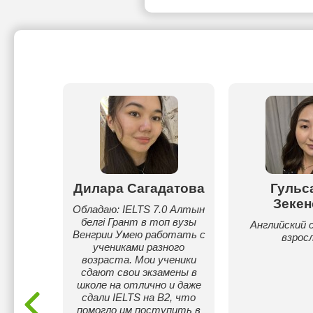
адил
Дилара Сагадатова
Гульс
Зекен
матики
Обладаю: IELTS 7.0 Алтын
 стажем
белгі Грант в топ вузы
Английский с
а
Венгрии Умею работать с
взрос
учениками разного
возраста. Мои ученики
сдают свои экзамены в
школе на отлично и даже
сдали IELTS на B2, что
помогло им поступить в