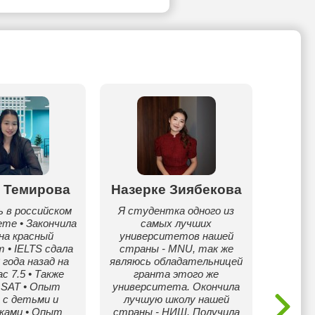
 Темирова
Назерке Зиябекова
М
ь в российском
Я студентка одного из
те • Закончила
самых лучших
Меня 
на красный
университетов нашей
больш
• IELTS сдала
страны - MNU, так же
изуча
 года назад на
являюсь обладательницей
уже б
ас 7.5 • Также
гранта этого же
Знание
 SAT • Опыт
университета. Окончила
посту
 с детьми и
лучшую школу нашей
успешн
ками • Опыт
страны - НИШ. Получила
в но