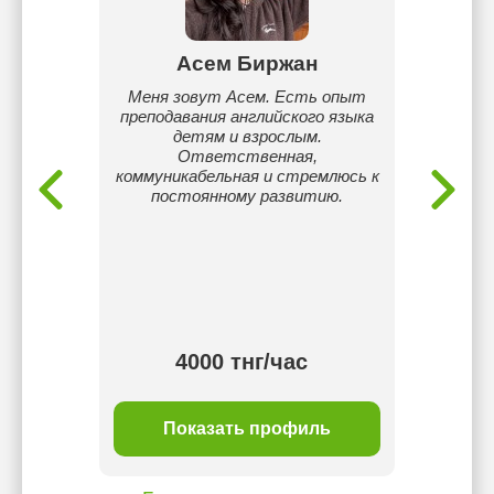
нов
Асем Биржан
Фат
кому.
Меня зовут Асем. Есть опыт
Имею оп
6 лет.
преподавания английского языка
3х лет
обби.
детям и взрослым.
Универ
ическим
Ответственная,
айлтс
бежными
коммуникабельная и стремлюсь к
постоянному развитию.
4000 тнг/час
ль
Показать профиль
П