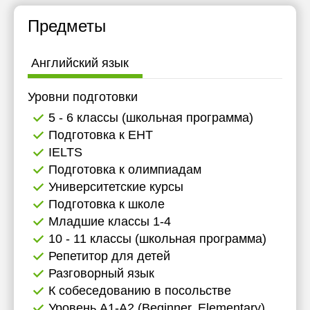
11:30
11:30
Предметы
12:00
12:00
Английский язык
12:30
12:30
13:00
13:00
Уровни подготовки
5 - 6 классы (школьная программа)
13:30
13:30
Подготовка к ЕНТ
14:00
14:00
IELTS
Подготовка к олимпиадам
Университетские курсы
Подготовка к школе
Младшие классы 1-4
10 - 11 классы (школьная программа)
Репетитор для детей
Разговорный язык
К собеседованию в посольстве
Уровень А1-А2 (Beginner, Elementary)