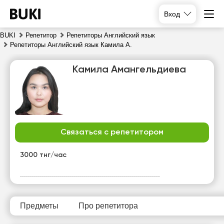
Вход
BUKI
Репетитор
Репетиторы Английский язык
Репетиторы Английский язык Камила А.
Камила Амангельдиева
Связаться с репетитором
пт
сб
вс
пн
7
8
9
10
3000 тнг/час
Нет
Нет
......................................................................
10:00
10:00
свободных
свободных
часов
часов
10:30
10:30
Предметы
Про репетитора
11:00
11:00