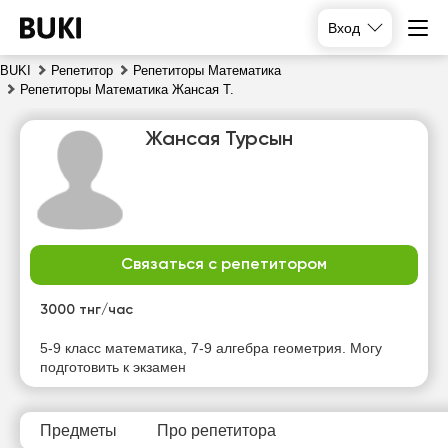
Вход
BUKI
Репетитор
Репетиторы Математика
Репетиторы Математика Жансая Т.
Жансая Турсын
Связаться с репетитором
вс
пн
вт
ср
9
10
11
12
3000 тнг/час
Нет
Нет
Нет
Нет
5-9 класс математика, 7-9 алгебра геометрия. Могу
свободных
свободных
свободных
свободных
подготовить к экзамен
часов
часов
часов
часов
Предметы
Про репетитора