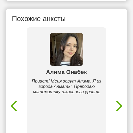
Похожие анкеты
нов
Алима Онабек
Дина
арбаев
Привет! Меня зовут Алима. Я из
Я раб
лу, на
города Алматы. Преподаю
получа
нт СДУ
математику школьного уровня.
что 
знаниям
я
сове
разв
исп
дея