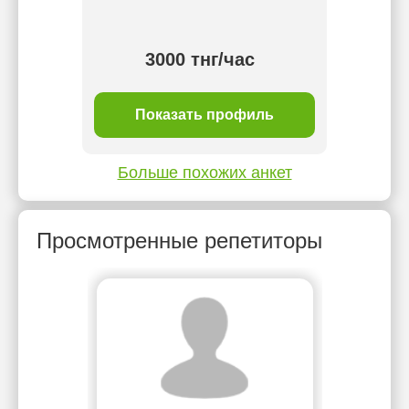
стараю
3000 тнг/час
ль
Показать профиль
П
Больше похожих анкет
Просмотренные репетиторы