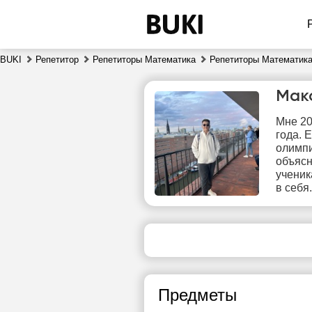
BUKI
Репетитор
Репетиторы Математика
Репетиторы Математика
Мак
Мне 20
года. 
олимпи
объясн
ученик
в себя.
сб
8
Нет
свободных
сво
часов
ч
Предметы