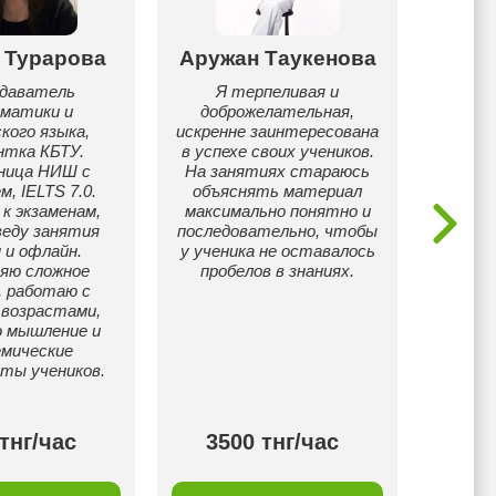
 Турарова
Аружан Таукенова
Тог
одаватель
Я терпеливая и
Я п
матики и
доброжелательная,
опы
кого языка,
искренне заинтересована
образо
нтка КБТУ.
в успехе своих учеников.
могу пр
ница НИШ с
На занятиях стараюсь
языках(
, IELTS 7.0.
объяснять материал
к экзаменам,
максимально понятно и
веду занятия
последовательно, чтобы
 и офлайн.
у ученика не оставалось
яю сложное
пробелов в знаниях.
, работаю с
 возрастами,
ю мышление и
емические
ты учеников.
тнг/час
3500 тнг/час
50