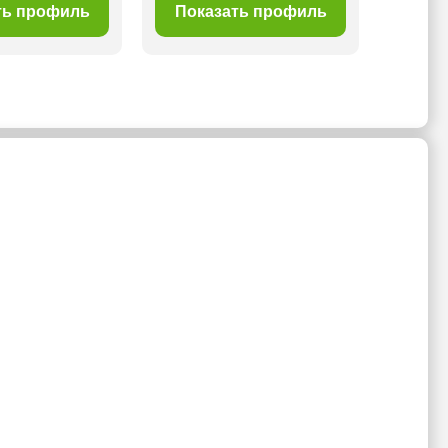
ть профиль
Показать профиль
Пок