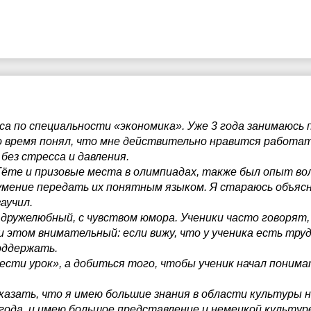
рса по специальности «экономика». Уже 3 года занимаюсь
о время понял, что мне действительно нравится работат
без стресса и давления.
ёте и призовые места в олимпиадах, также был опыт во
 умение передать их понятным языком. Я стараюсь объяс
аучил.
 дружелюбный, с чувством юмора. Ученики часто говорят, 
и этом внимательный: если вижу, что у ученика есть тру
оддержать.
ести урок», а добиться того, чтобы ученик начал понима
казать, что я имею большие знания в области культуры 
 года, и имею большое представление и немецкой культуре