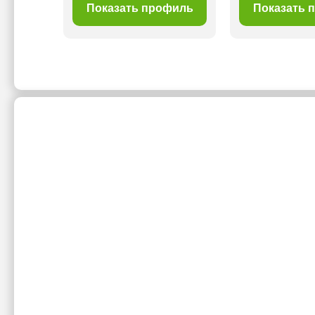
филь
Показать профиль
Показать 