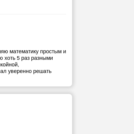
няю математику простым и
 хоть 5 раз разными
окойной,
чал уверенно решать