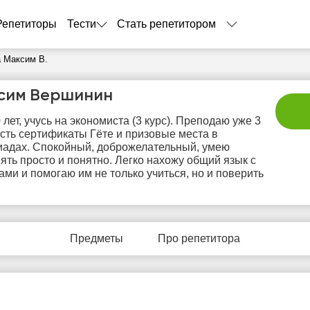
Репетиторы
Тести
Стать репетитором
 Максим В.
сим Вершинин
 лет, учусь на экономиста (3 курс). Преподаю уже 3
Есть сертификаты Гёте и призовые места в
адах. Спокойный, доброжелательный, умею
ять просто и понятно. Легко нахожу общий язык с
ами и помогаю им не только учиться, но и поверить
вс
пн
вт
ср
ч
9
10
11
12
1
Предметы
Про репетитора
Нет
Нет
Нет
Нет
Не
бодных
свободных
свободных
свободных
своб
асов
часов
часов
часов
час