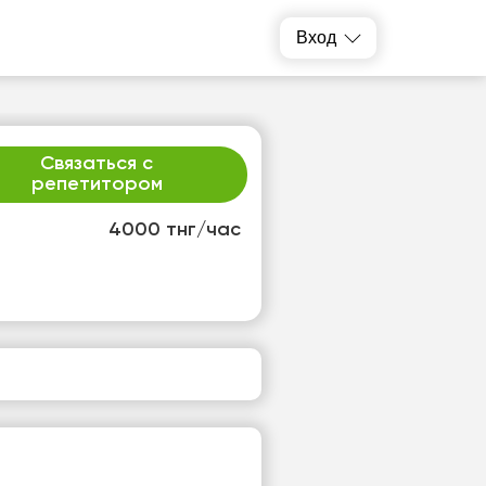
Вход
Связаться с
репетитором
4000 тнг/час
т
пт
3
14
т
Нет
одных
свободных
ов
часов