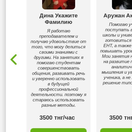
айыс
Дина Укажите
Аружан А
Фамилию
личных
Помогаю у
ных
поступать в
Я работаю
вателем
школы и унив
преподавателем и
 Имею
готовиться 
получаю удовольствие от
ы с
ЕНТ, а также
того, что могу делиться
и. Веду
повышать уров
своими знаниями с
и же в
Мои занятия 
другими. На занятиях я
на развитие 
помогаю студентам
аналитич
совершенствовать
мышления и у
общения, развивать речь
ученика, а не
и уверенно использовать
решение типо
в будущей
профессиональной
деятельности. поэтому я
стараюсь использовать
разные методы.
ас
3500 тнг/час
3500 тн