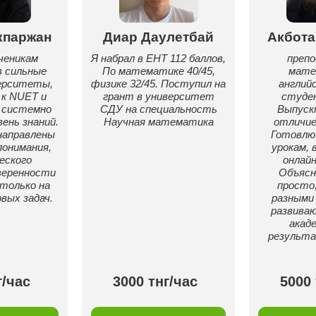
кпаржан
Диар Даулетбай
Акбота
ченикам
Я набрал в ЕНТ 112 баллов,
преп
 сильные
По математике 40/45,
мате
ерситеты,
физике 32/45. Поступил на
английс
к NUET и
грант в университет
студе
 системно
СДУ на специальность
Выпуск
ень знаний.
Научная математика
отличием
направлены
Готовлю 
понимания,
урокам, 
еского
онлайн
веренности
Объясн
 только на
просто
вых задач.
разными
развива
акад
результа
г/час
3000 тнг/час
5000 