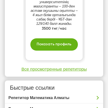
университетінің
магистранты – 100-ден
астам оқушыны оқытты –
4 жыл білім орталығында
сабақ берді - ҰБТ-дан
129/140 балл жинады.
Математика: 45/45
3500 тнг/час
Показать профиль
Все просмотренные репетиторы
Быстрые ссылки
Репетитор Математика Алматы