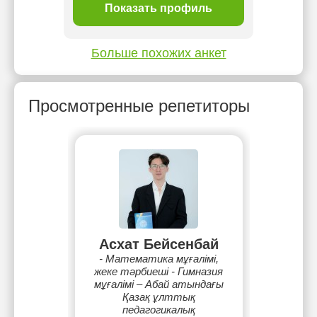
ль
Показать профиль
П
Больше похожих анкет
Просмотренные репетиторы
Асхат Бейсенбай
- Математика мұғалімі,
жеке тәрбиеші - Гимназия
мұғалімі – Абай атындағы
Қазақ ұлттық
педагогикалық