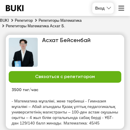
Вход
BUKI
Репетитор
Репетиторы Математика
Репетиторы Математика Асхат Б.
Асхат Бейсенбай
Связаться с репетитором
вс
пн
вт
ср
9
10
11
12
3500 тнг/час
Нет
Нет
Нет
Нет
- Математика мұғалімі, жеке тәрбиеші - Гимназия
свободных
свободных
свободных
свободных
мұғалімі – Абай атындағы Қазақ ұлттық педагогикалық
часов
часов
часов
часов
университетінің магистранты – 100-ден астам оқушыны
оқытты – 4 жыл білім орталығында сабақ берді - ҰБТ-
дан 129/140 балл жинады. Математика: 45/45