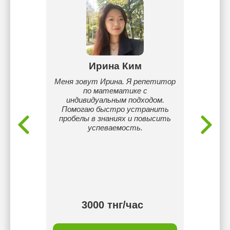
ау
Ирина Ким
Ал
Фараби.
Меня зовут Ирина. Я репетитор
•Что я
да
по математике с
Подтя
индивидуальным подходом.
подгот
Помогаю быстро устранить
объясн
пробелы в знаниях и повысить
успеваемость.
тнг/
3000 тнг/час