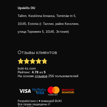
Upskills OU
Tallinn, Kesklinna linnaosa, Tornimäe tn 5,
10145, Estonia (г. Таллин, район Кесклинн,
улица Торнимяэ 5, 10145, Эстония)
Отзывы клиентов
buki-kz.com
Рейтинг:
4.78
из
5
На основе
отзывов
256
пользователей
Разработано с ♥ командой BUKI
Все права защищены ©