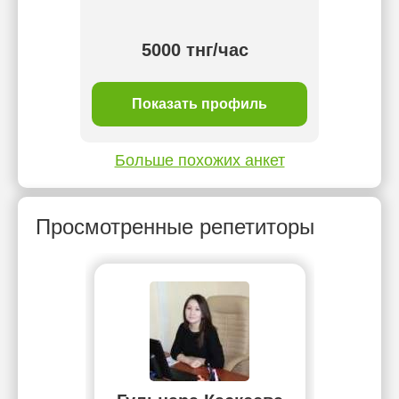
тнг/
5000 тнг/час
ль
Показать профиль
П
Больше похожих анкет
Просмотренные репетиторы