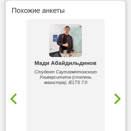
Похожие анкеты
нова
Мади Абайдильдинов
ского
Студент Саутгемптонского
И
0 лет.
Университета (степень
преп
остками
магистра), IELTS 7.0
повыш
овысить
сдачи 
шить
кий,
енам,
ъясняю
тат.