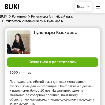
Вход
BUKI
Репетитор
Репетиторы Английский язык
Репетиторы Английский язык Гульнара К.
Гульнара Каскеева
Связаться с репетитором
пт
сб
вс
пн
7
8
9
10
6000 тнг/час
Нет
Нет
Нет
Нет
Преподаю английский язык для всех желающих и
свободных
свободных
свободных
свободных
русский язык для иностранцев. Опыт работы с детьми
часов
часов
часов
часов
и взрослыми более 10 лет. На занятиях уделяю
внимание разговорной практике, понятному
объяснению материала и индивидуальному подходу к
каждому ученику.