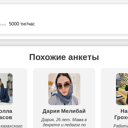
5000 тнг/час
ена
Похожие анкеты
олла
Дария Мелибай
На
асов
Грох
Дария, 26 лет. Мама в
декрете и педагог по
казахского
Работа