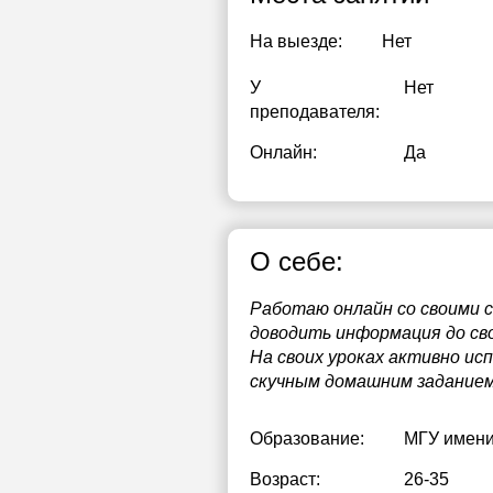
На выезде:
Нет
У
Нет
преподавателя:
Онлайн:
Да
О себе:
Работаю онлайн со своими 
доводить информация до сво
На своих уроках активно ис
скучным домашним заданием
Образование:
МГУ имени
Возраст:
26-35