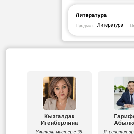
Литература
Литература
Предмет:
Ц
кеева
Кызгалдак
Гариф
Игенберлина
Абылк
кий язык
щих и
Учитель-мастер с 35-
Я, репетитор 