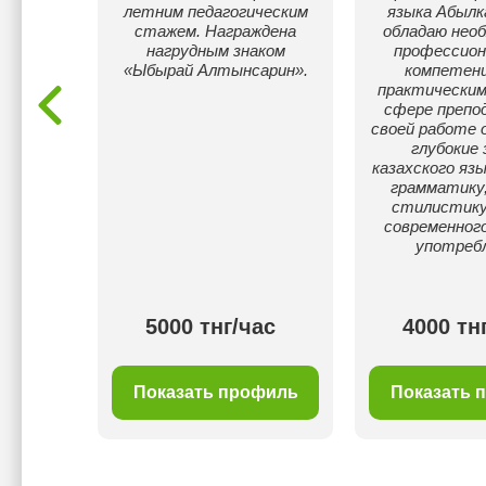
для
летним педагогическим
языка Абылка
 Опыт
стажем. Награждена
обладаю нео
ми и
нагрудным знаком
профессио
10 лет.
«Ыбырай Алтынсарин».
компетенц
деляю
практическим
ворной
сфере препод
тному
своей работе 
риала и
глубокие 
подходу
казахского язы
ику.
грамматику,
стилистику
современного
употребл
ас
5000 тнг/час
4000 тн
филь
Показать профиль
Показать 