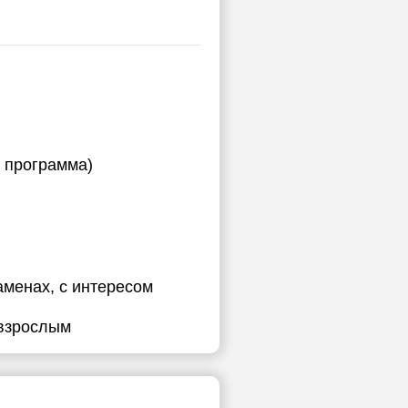
я программа)
аменах, с интересом
 взрослым