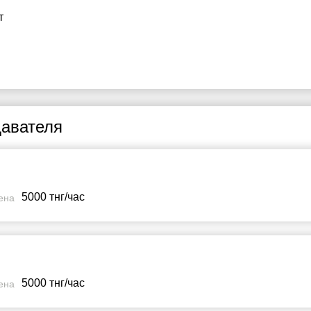
т
авателя
5000 тнг/час
ена
5000 тнг/час
ена