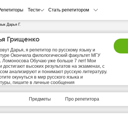
Репетиторы
Тести
Стать репетитором
зык Дарья Г.
ья Грищенко
овут Дарья, я репетитор по русскому языку и
туре Окончила филологический факультет МГУ
. Ломоносова Обучаю уже больше 7 лет! Мои
и достигают высоких результатов на экзаменах, с
сом анализируют и понимают русскую литературу.
отите окунуться в мир русского языка и
сб
вс
пн
вт
с
туры, пишите в личные сообщения
8
9
10
11
1
Предметы
Про репетитора
Нет
Нет
Нет
Нет
Не
бодных
свободных
свободных
свободных
своб
асов
часов
часов
часов
час