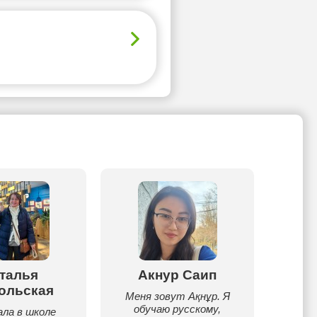
талья
Акнур Саип
Айгу
ольская
Меня зовут Ақнұр. Я
Добра
обучаю русскому,
меру 
ла в школе