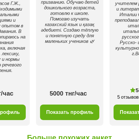
призванию. Обучаю детей
сов Г.Ж.,
учителем 
дошкольного возраста,
бходимыми
и литерат
готовлю к школе.
нальными
Италии 
Помогаю изучать
иями и
преподавал
казахский язык и қазақ
 опытом в
итал
әдебиеті. Создаю тёплую
авания. В
италья
и понятную среду для
опираюсь на
русско
маленьких учеников 🌿
знания
Русско-
ка, включая
культурн
 лексику,
г.В
 и нормы
 речевого
ения.
5
г/час
5000 тнг/час
5 отзывов
профиль
Показать профиль
Показа
Больше похожих анкет