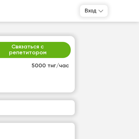
Вход
Связаться с
репетитором
5000 тнг/час
р
чт
2
13
т
Нет
одных
свободных
ов
часов