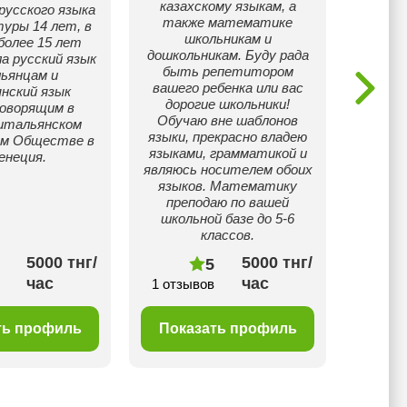
казахскому языкам, а
гл
русского языка
также математике
профес
уры 14 лет, в
школьникам и
знания 
более 15 лет
дошкольникам. Буду рада
ру
а русский язык
быть репетитором
ьянцам и
вашего ребенка или вас
Образ
нский язык
дорогие школьники!
это, ка
говорящим в
Обучаю вне шаблонов
грамот
 итальянском
языки, прекрасно владею
Рабо
ом Обществе в
языками, грамматикой и
взрос
енеция.
являюсь носителем обоих
других
языков. Математику
освои
преподаю по вашей
Анг
школьной базе до 5-6
классов.
5000 тнг/
5000 тнг/
5
час
час
1 отзывов
9 отз
ть профиль
Показать профиль
Пок