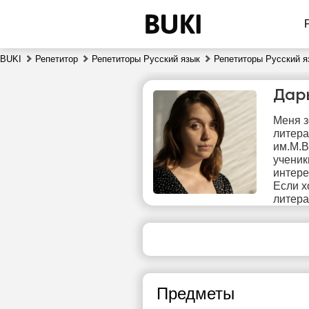
BUKI
Репетитор
Репетиторы Русский язык
Репетиторы Русский я
Дар
Меня з
литера
им.М.В
ученик
интере
Если х
пт
литера
7
Нет
свободных
сво
часов
ч
Предметы