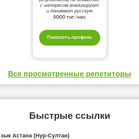
с интересом анализируют
и понимают русскую
литературу. Если хотите
5000 тнг/час
окунуться в мир русского
языка и литературы,
пишите в личные
Показать профиль
сообщения
Все просмотренные репетиторы
Быстрые ссылки
зык Астана (Нур-Султан)