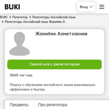
Вход
BUKI
Репетитор
Репетиторы Английский язык
Репетиторы Английский язык Жанибек А.
Жанибек Ахметзакиев
Связаться с репетитором
вс
пн
вт
ср
9
10
11
12
3000 тнг/час
Нет
Нет
Нет
Помогу с обучением английского языка максимально
20:30
свободных
свободных
свободных
эффективно и быстро
часов
часов
часов
21:00
Предметы
Про репетитора