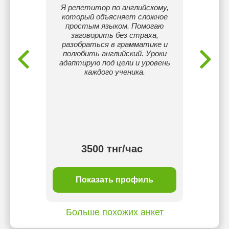
ичеких
Я репетитор по английскому,
Ме
 Опыт
который объясняет сложноe
преп
кже я
простым языком. Помогаю
язык
ческие
заговорить без страха,
Назарба
ы мои
разобраться в грамматике и
продолж
ийский
полюбить английский. Уроки
резуль
уальный
адаптирую под цели и уровень
7
всегда
каждого ученика.
сер
.
Mentor
где п
о
препо
3500 тнг/час
ль
Показать профиль
П
Больше похожих анкет