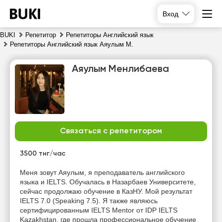
Вход
BUKI
Репетитор
Репетиторы Английский язык
Репетиторы Английский язык Аяулым М.
Аяулым Менлибаева
Связаться с репетитором
пт
сб
вс
пн
7
8
9
10
3500 тнг/час
Нет
Нет
Нет
Меня зовут Аяулым, я преподаватель английского
19:30
свободных
свободных
свободных
языка и IELTS. Обучалась в Назарбаев Университете,
часов
часов
часов
сейчас продолжаю обучение в КазНУ. Мой результат
20:00
IELTS 7.0 (Speaking 7.5). Я также являюсь
сертифицированным IELTS Mentor от IDP IELTS
Kazakhstan, где прошла профессиональное обучение