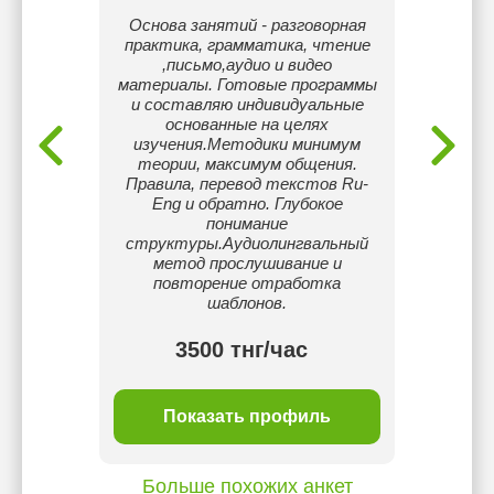
аватель
Основа занятий - разговорная
Меня
языков.
практика, грамматика, чтение
английс
ания за
,письмо,аудио и видео
пр
сь на
материалы. Готовые программы
ра
и составляю индивидуальные
индивид
основанные на целях
и р
изучения.Методики минимум
теории, максимум общения.
Правила, перевод текстов Ru-
Eng и обратно. Глубокое
понимание
структуры.Аудиолингвальный
метод прослушивание и
повторение отработка
шаблонов.
тнг/
3500 тнг/час
ль
Показать профиль
П
Больше похожих анкет