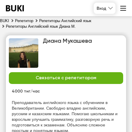
Вход
BUKI
Репетитор
Репетиторы Английский язык
Репетиторы Английский язык Диана М.
Диана Мукашева
Связаться с репетитором
чт
пт
сб
вс
6
7
8
9
4000 тнг/час
Нет
Нет
Преподаватель английского языка с обучением в
10:00
10:00
свободных
свободных
Великобритании. Свободно владею английским,
часов
часов
русским и казахским языками. Помогаю школьникам и
10:30
10:30
взрослым улучшить грамматику, разговорную речь и
подготовиться к экзаменам. Объясняю сложное
11:00
11:00
простым и понятным языком.