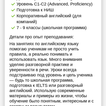
Уровень C1-C2 (Advanced, Proficiency)
17:30
Подготовка к НИШ
18:00
Корпоративный английский (для
компаний)
18:30
7 - 9 классы (школьная программа)
19:00
Детали про опыт преподавания:
19:30
На занятиях по английскому языку
помогаю ученикам не просто учить
20:00
правила, а реально понимать и
использовать язык. Много внимания
уделяю разговорной практике и
уверенности в речи. Уроки всегда
подстраиваю под уровень и цель ученика
— будь то школьная программа,
подготовка к IELTS или разговорный
английский. Использую современные
материалы и примеры из жизни, чтобы
обучение было понятным, интересным и с