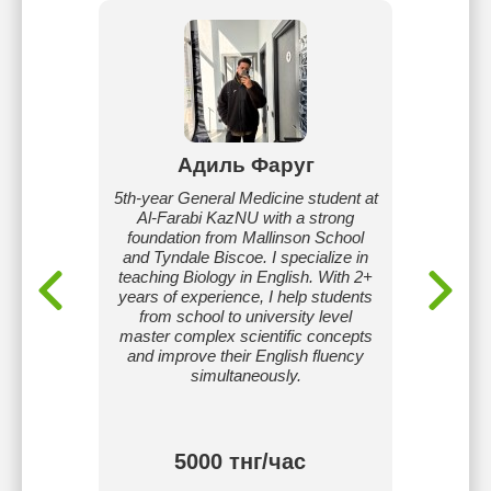
аева
Адиль Фаруг
Ру
скому
5th-year General Medicine student at
Я — пр
ль со
Al-Farabi KazNU with a strong
яз
т.
foundation from Mallinson School
дис
and Tyndale Biscoe. I specialize in
образов
teaching Biology in English. With 2+
Окончи
years of experience, I help students
межд
from school to university level
миров
master complex scientific concepts
хан
and improve their English fluency
ба
simultaneously.
ф
тнг/
5000 тнг/час