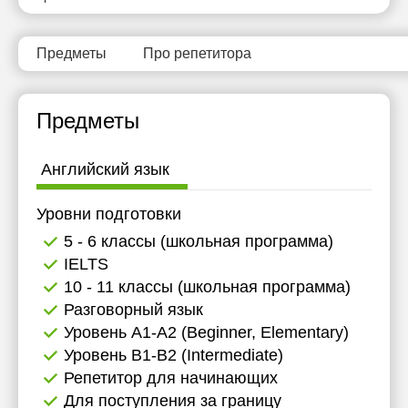
11:30
11:30
12:00
12:00
Предметы
Про репетитора
12:30
12:30
Предметы
13:00
13:00
13:30
13:30
Английский язык
14:00
14:00
Уровни подготовки
14:30
14:30
5 - 6 классы (школьная программа)
15:00
15:00
IELTS
10 - 11 классы (школьная программа)
15:30
15:30
Разговорный язык
16:00
16:00
Уровень А1-А2 (Beginner, Elementary)
Уровень B1-B2 (Intermediate)
16:30
16:30
Репетитор для начинающих
17:00
17:00
Для поступления за границу