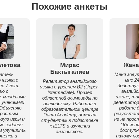
Похожие анкеты
летова
Мирас
Жана
Бактыгалиев
ватель
Меня зову
 языка с
мне 24
Репетитор английского
е 7 лет.
действу
языка с уровнем B2 (Upper-
аю с
английс
Intermediate). Призёр
, младшими
школе, та
областной олимпиады по
 учениками
репетитор
английскому. Работал в
 Объясняю
работе д
образовательном центре
простым
результат 
Damu Academy, помогал
ьзую игры и
не на прос
студентам в подготовке
е задания.
Объясн
к IELTS и изучении
м улучшить
доступно
английского.
ценки и
нахожу по