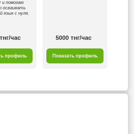
у и помогаю
о осваивать
й язык с нуля.
тнг/час
5000 тнг/час
50
ть профиль
Показать профиль
Пок