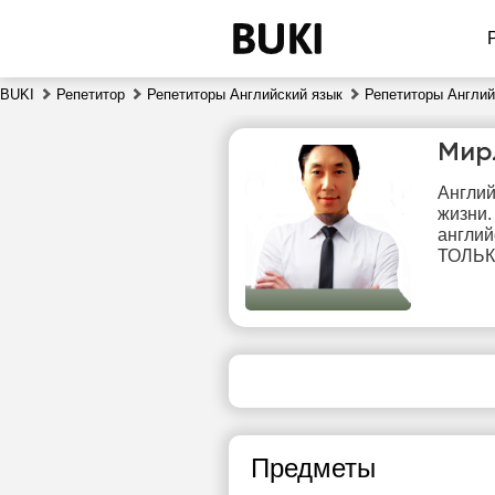
BUKI
Репетитор
Репетиторы Английский язык
Репетиторы Англий
Мир
Англий
жизни.
англий
ТОЛЬКО
чт
6
20:00
1
20:30
1
Предметы
21:00
1