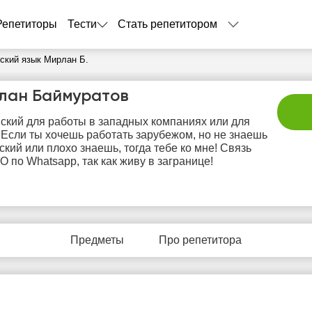
Репетиторы
Тести
Стать репетитором
ский язык Мирлан Б.
лан Баймуратов
ский для работы в западных компаниях или для
 Если ты хочешь работать зарубежом, но не знаешь
ский или плохо знаешь, тогда тебе ко мне! Связь
 по Whatsapp, так как живу в загранице!
пт
сб
вс
пн
в
7
8
9
10
1
Предметы
Про репетитора
Нет
Не
0:00
10:00
10:00
свободных
своб
часов
час
0:30
10:30
10:30
1:00
11:00
11:00