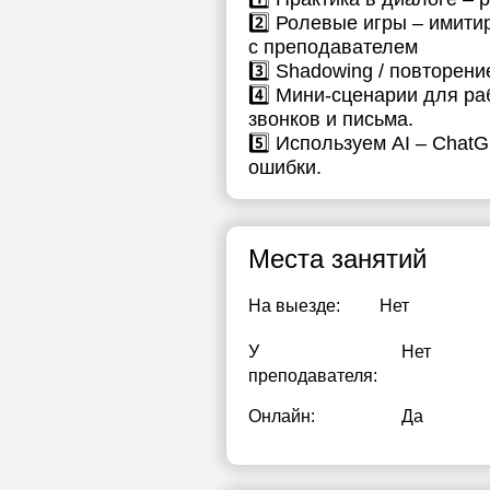
2️⃣ Ролевые игры – имити
1
с преподавателем
3️⃣ Shadowing / повторен
1
4️⃣ Мини-сценарии для ра
звонков и письма.
1
5️⃣ Используем AI – Chat
1
ошибки.
1
2
Места занятий
2
На выезде:
Нет
2
У
Нет
преподавателя:
Онлайн:
Да