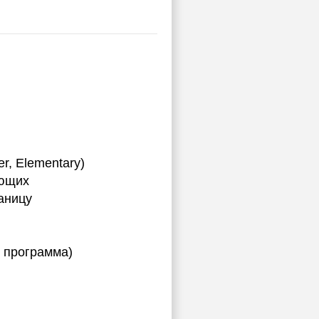
ы
r, Elementary)
ающих
аницу
я программа)