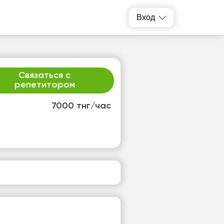
Вход
Связаться с
репетитором
7000 тнг/час
т
ср
1
12
т
Нет
одных
свободных
ов
часов