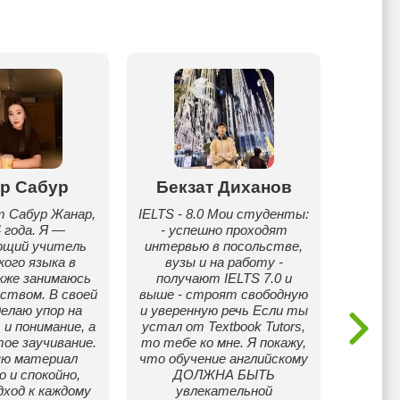
р Сабур
Бекзат Диханов
Амин
т Сабур Жанар,
IELTS - 8.0 Мои студенты:
Я преп
 года. Я —
- успешно проходят
англий
ющий учитель
интервью в посольстве,
уче
кого языка в
вузы и на работу -
сло
кже занимаюсь
получают IELTS 7.0 и
слова
ством. В своей
выше - строят свободную
уверен
елаю упор на
и уверенную речь Если ты
и понимание, а
устал от Textbook Tutors,
тое заучивание.
то тебе ко мне. Я покажу,
яю материал
что обучение английскому
 и спокойно,
ДОЛЖНА БЫТЬ
дход к каждому
увлекательной