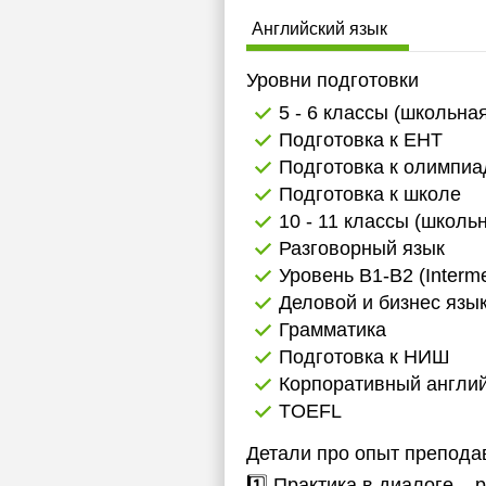
1
Английский язык
1
Уровни подготовки
1
5 - 6 классы (школьна
Подготовка к ЕНТ
1
Подготовка к олимпи
1
Подготовка к школе
10 - 11 классы (школь
1
Разговорный язык
1
Уровень B1-B2 (Interme
Деловой и бизнес язы
1
Грамматика
Подготовка к НИШ
1
Корпоративный англий
1
TOEFL
1
Детали про опыт препода
1
1️⃣ Практика в диалоге –