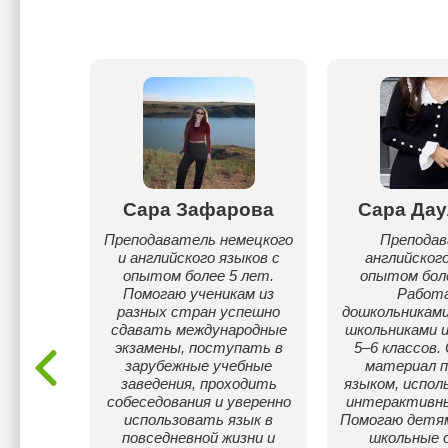
ихан
Сара Зафарова
Сара Дау
 и на
Преподаватель немецкого
Препода
бучаюсь
и английского языков с
английского
в
опытом более 5 лет.
опытом боле
 Имею
Помогаю ученикам из
Работ
ания
разных стран успешно
дошкольниками
(General
сдавать международные
школьниками и
Ученики
экзамены, поступать в
5–6 классов.
о 7.5 по
зарубежные учебные
материал 
уальному
заведения, проходить
языком, испол
TS балл
собеседования и уверенно
интерактивны
ода)
использовать язык в
Помогаю детя
повседневной жизни и
школьные о