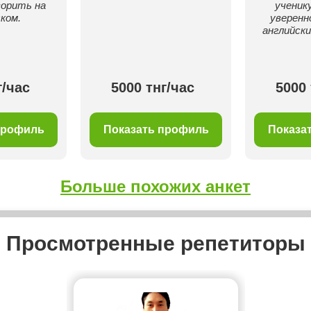
ворить на
ученик
ком.
уверенн
английски
г/час
5000 тнг/час
5000 
профиль
Показать профиль
Показа
Больше похожих анкет
Просмотренные репетиторы