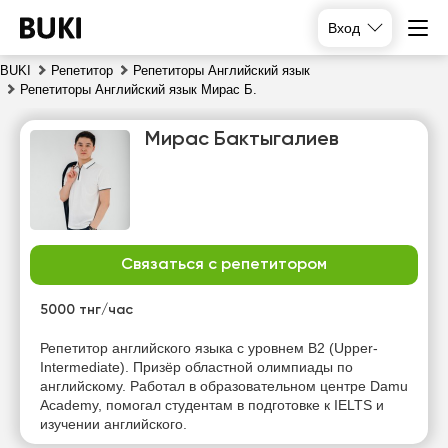
Вход
BUKI
Репетитор
Репетиторы Английский язык
Репетиторы Английский язык Мирас Б.
Мирас Бактыгалиев
Связаться с репетитором
чт
пт
сб
вс
6
7
8
9
5000 тнг/час
Нет
Нет
Нет
Нет
Репетитор английского языка с уровнем B2 (Upper-
свободных
свободных
свободных
свободных
Intermediate). Призёр областной олимпиады по
часов
часов
часов
часов
английскому. Работал в образовательном центре Damu
Academy, помогал студентам в подготовке к IELTS и
изучении английского.