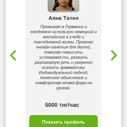
к
Аяна Татен
ные
Проживаю в Германии и
И
ения
ежедневно использую немецкий и
преп
чаем
английский в учебе и
повыш
ью
повседневной жизни. Провожу
сдачи 
 в игры.
онлайн-занятия для детей,
ктика
помогаю повысить
успеваемость, развить
разговорную речь и уверенно
освоить грамматику.
Индивидуальный подход,
понятное объяснение и
комфортная атмосфера на
уроках.
тнг/
5000 тнг/час
ль
Показать профиль
П