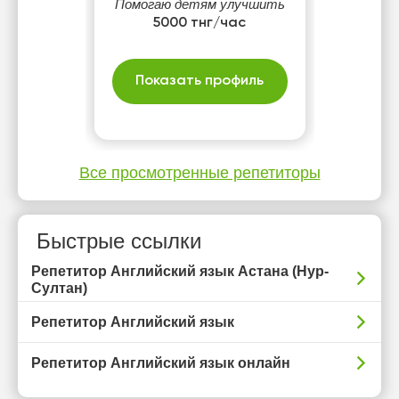
Помогаю детям улучшить
школьные оценки и
5000 тнг/час
уверенно говорить на
английском.
Показать профиль
Все просмотренные репетиторы
Быстрые ссылки
Репетитор Английский язык Астана (Нур-
Султан)
Репетитор Английский язык
Репетитор Английский язык онлайн