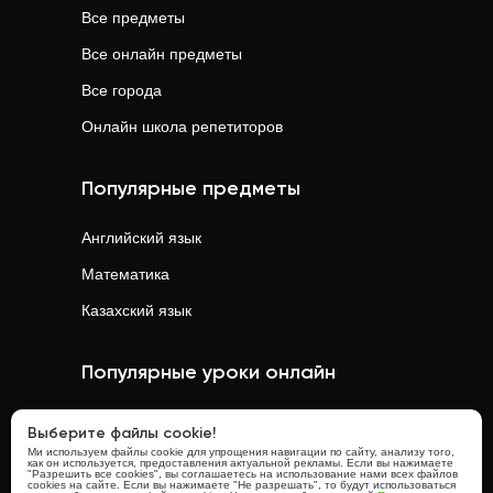
Все предметы
Все онлайн предметы
Все города
Онлайн школа репетиторов
Популярные предметы
Английский язык
Математика
Казахский язык
Популярные уроки онлайн
Математика
онлайн
Выберите файлы cookie!
Ми используем файлы cookie для упрощения навигации по сайту, анализу того,
Физика
онлайн
как он используется, предоставления актуальной рекламы. Если вы нажимаете
"Разрешить все cookies", вы соглашаетесь на использование нами всех файлов
cookies на сайте. Если вы нажимаете "Не разрешать", то будут использоваться