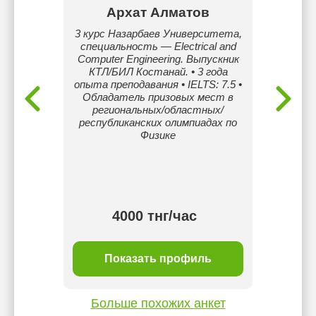
улы
Архат Алматов
Ар
Ш. Стаж
3 курс Назарбаев Университета,
Студен
специальность — Electrical and
Computer Engineering. Выпускник
КТЛ/БИЛ Костанай. • 3 года
опыта преподавания • IELTS: 7.5 •
Обладатель призовых мест в
региональных/областных/
республиканских олимпиадах по
Физике
4000 тнг/час
ль
Показать профиль
П
Больше похожих анкет