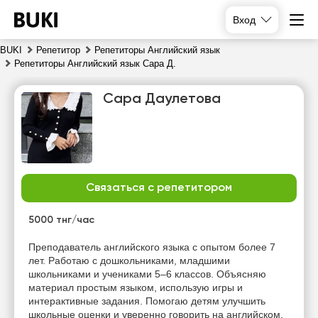
Вход
BUKI
Репетитор
Репетиторы Английский язык
Репетиторы Английский язык Сара Д.
Сара Даулетова
Связаться с репетитором
сб
вс
пн
вт
8
9
10
11
5000 тнг/час
Нет
Нет
Нет
Нет
Преподаватель английского языка с опытом более 7
свободных
свободных
свободных
свободных
лет. Работаю с дошкольниками, младшими
часов
часов
часов
часов
школьниками и учениками 5–6 классов. Объясняю
материал простым языком, использую игры и
интерактивные задания. Помогаю детям улучшить
школьные оценки и уверенно говорить на английском.