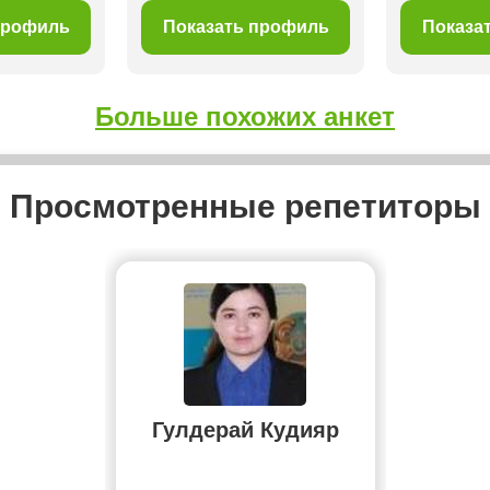
профиль
Показать профиль
Показа
Больше похожих анкет
Просмотренные репетиторы
Гулдерай Кудияр