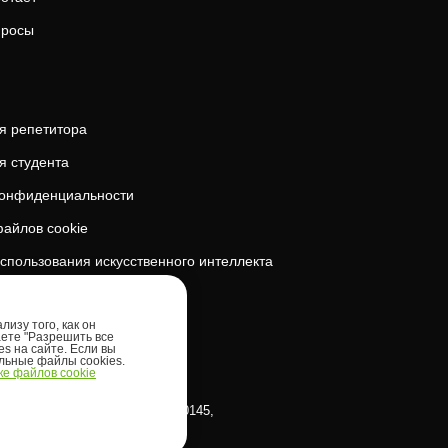
просы
я репетитора
я студента
конфиденциальности
айлов cookie
спользования искусственного интеллекта
безопасность
изу того, как он
аете "Разрешить все
es на сайте. Если вы
ельные файлы cookies.
е файлов cookie
klinna linnaosa, Tornimäe tn 5, 10145,
 Таллин, район Кесклинн, улица