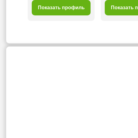
филь
Показать профиль
Показать 