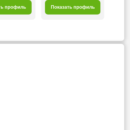
ть профиль
Показать профиль
Пок