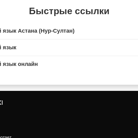
Быстрые ссылки
 язык Астана (Нур-Султан)
й язык
й язык онлайн
I
ботает