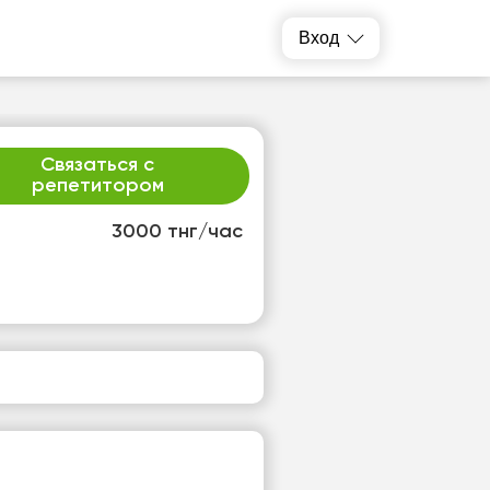
Вход
Связаться с
репетитором
3000 тнг/час
т
ср
1
12
т
Нет
одных
свободных
ов
часов