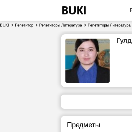
BUKI
Репетитор
Репетиторы Литература
Репетиторы Литература 
Гул
чт
6
Нет
свободных
сво
часов
ч
Предметы