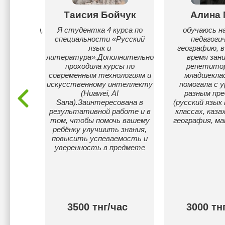
хбай
Таисия Бойчук
Алина 
имательная,
Я студентка 4 курса по
обучаюсь на
оступно
специальности «Русский
педагоги
 обучать
язык и
географию, в
литература».Дополнительно
время зан
проходила курсы по
репетито
современным технологиям и
младшеклас
искусственному интеллекту
помогала с у
(Huawei, AI
разным пр
Sana).Заинтересована в
(русский язык 
результативной работе и в
классах, каза
том, чтобы помочь вашему
география, м
ребёнку улучшить знания,
повысить успеваемость и
уверенность в предмете
ас
3500 тнг/час
3000 тн