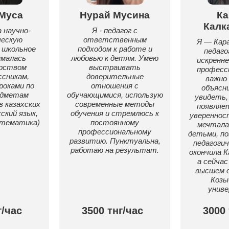
Муса
Нурай Мусина
Ка
Калк
 научно-
Я - педагог с
ческую
ответственным
Я — Кара
 школьное
подходом к работе и
педаго
ималась
любовью к детям. Умею
искренн
рством
выстраивать
професс
сникам,
доверительные
важно
роками по
отношения с
объясн
едметам
обучающимися, использую
увидеть, 
в казахских
современные методы
появляе
хский язык,
обучения и стремлюсь к
увереннос
атематика)
постоянному
мечтала
профессиональному
детьми, п
развитию. Пунктуальна,
педагогич
работаю на результат.
окончила К
а сейчас
высшем о
Козы
унив
г/час
3500 тнг/час
3000 