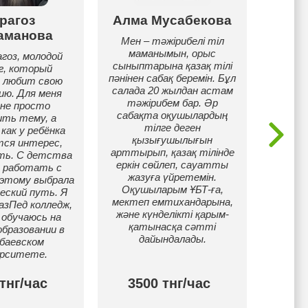
рагоз
Алма Мусабекова
Ан
аманова
Мен – тәжірибелі тіл
Опытн
маманымын, орыс
казахс
гоз, молодой
сыныптарына қазақ тілі
чем 4
г, который
пәнінен сабақ беремін. Бұл
Подгот
е любит свою
салада 20 жылдан астам
и
ию. Для меня
тәжірибем бар. Әр
рес
 не просто
сабақта оқушылардың
междун
ить тему, а
тілге деген
Помог
как у ребёнка
қызығушылығын
взр
тся интерес,
арттырып, қазақ тілінде
высоко
ть. С детства
еркін сөйлеп, сауатты
разго
 работать с
жазуға үйретемін.
каз
оэтому выбрала
Оқушыларым ҰБТ-ға,
еский путь. Я
мектеп емтихандарына,
азПед колледж,
және күнделікті қарым-
 обучаюсь на
қатынасқа сәтті
бразовании в
дайындалады.
баевском
ерситете.
тнг/час
3500 тнг/час
40