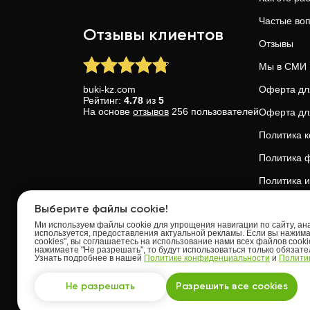
Частые во
Отзывы клиентов
Отзывы
Мы в СМИ
buki-kz.com
Оферта дл
Рейтинг:
4.78
из
5
На основе
отзывов
256
пользователей
Оферта дл
Политика 
Политика ф
Политика и
Доверие и 
Выберите файлы cookie!
Ми используем файлы cookie для упрощения навигации по сайту, анал
используется, предоставления актуальной рекламы. Если вы нажим
cookies", вы соглашаетесь на использование нами всех файлов cooki
нажимаете "Не разрешать", то будут использоваться только обязат
Узнать подробнее в нашей
Политике конфиденциальности
и
Политик
Upskills OU
Tallinn, Kes
Не разрешать
Разрешить все cookies
Estonia (г.