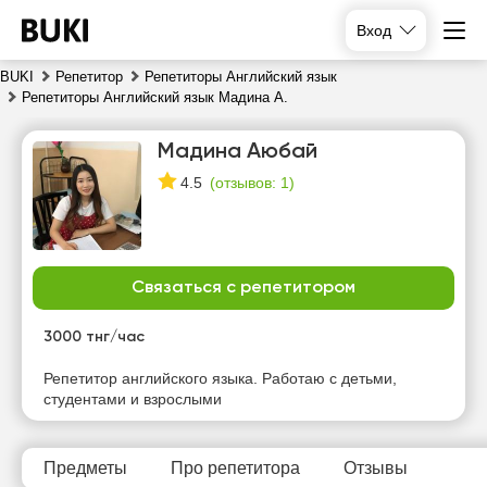
Вход
BUKI
Репетитор
Репетиторы Английский язык
Репетиторы Английский язык Мадина А.
Мадина Аюбай
(
отзывов: 1
)
4.5
Связаться с репетитором
вс
пн
вт
ср
9
10
11
12
3000 тнг/час
Нет
Нет
Нет
Нет
Репетитор английского языка. Работаю с детьми,
свободных
свободных
свободных
свободных
студентами и взрослыми
часов
часов
часов
часов
Предметы
Про репетитора
Отзывы