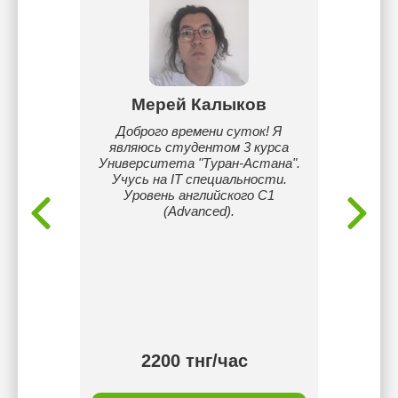
кызы
Мерей Калыков
Ди
обучать
Доброго времени суток! Я
👩‍🏫
ак и с
являюсь студентом 3 курса
языка
богатый
Университета "Туран-Астана".
Ме
ийском,
Учусь на IT специальности.
преп
ницей
Уровень английского C1
языка. 
два года
(Advanced).
понят
клон на
у
ого, я
успева
понских
ась по
ия.
2200 тнг/час