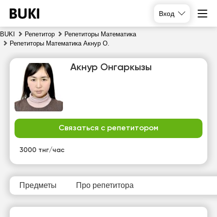
Вход
BUKI
Репетитор
Репетиторы Математика
Репетиторы Математика Акнур О.
Акнур Онгаркызы
Связаться с репетитором
чт
пт
сб
вс
6
7
8
9
3000 тнг/час
Нет
Нет
Нет
Нет
свободных
свободных
свободных
свободных
часов
часов
часов
часов
Предметы
Про репетитора