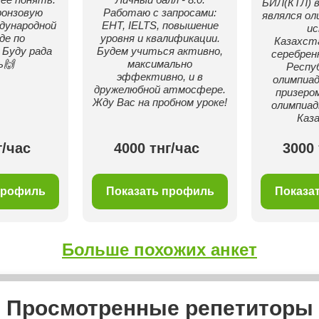
БИЛ(КТЛ) в
ронзовую
Работаю с запросами:
являлся ол
дународной
ЕНТ, IELTS, повышение
и
де по
уровня и квалификации.
Казахст
Буду рада
Будем учиться активно,
серебрен
ь🙌
максимально
Респу
эффективно, и в
олимпиа
дружелюбной атмосфере.
призеро
Жду Вас на пробном уроке!
олимпиад
Каз
г/час
4000 тнг/час
3000 
профиль
Показать профиль
Показа
Больше похожих анкет
Просмотренные репетиторы