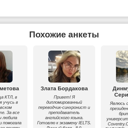
Похожие анкеты
метова
Злата Бордакова
Динм
Сер
а КТЛ, в
Привет! Я
я учусь в
дипломированный
Явлюсь 
вском
переводчик-синхронист и
президе
е. За все
преподаватель
бри
ы любила
английского языка.
универси
 помогала
Готовлю к экзамену IELTS.
Coventry.
 ее понять.
Личный балл - 8.0.