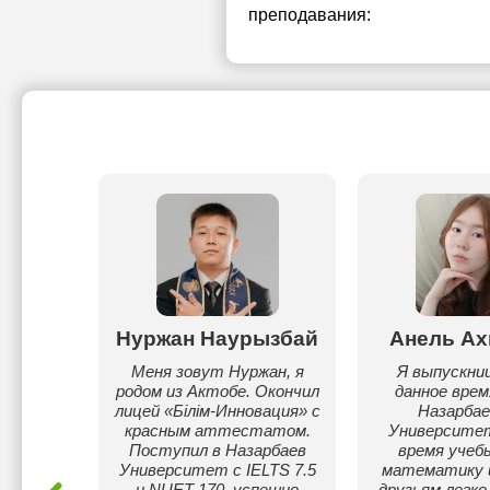
преподавания:
ргазы
Нуржан Наурызбай
Анель Ах
ал, мне
Меня зовут Нуржан, я
Я выпускниц
Польше.
родом из Актобе. Окончил
данное врем
ким,
лицей «Білім-Инновация» с
Назарбае
ским и
красным аттестатом.
Университет
цким
Поступил в Назарбаев
время учеб
а школу
Университет с IELTS 7.5
математику и
статом,
и NUET 170, успешно
друзьям легко