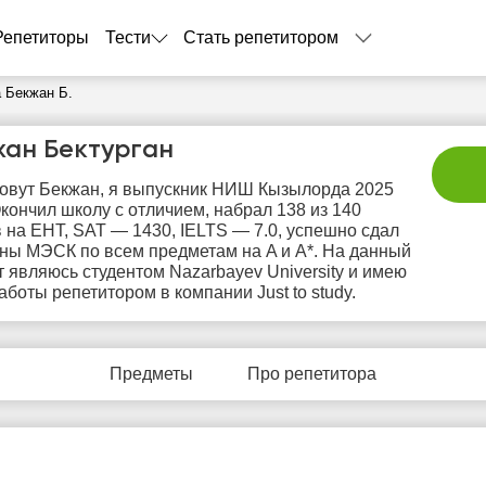
Репетиторы
Тести
Стать репетитором
 Бекжан Б.
жан Бектурган
овут Бекжан, я выпускник НИШ Кызылорда 2025
Окончил школу с отличием, набрал 138 из 140
 на ЕНТ, SAT — 1430, IELTS — 7.0, успешно сдал
ны МЭСК по всем предметам на A и A*. На данный
 являюсь студентом Nazarbayev University и имею
аботы репетитором в компании Just to study.
пн
вт
ср
чт
п
10
11
12
13
1
Предметы
Про репетитора
Нет
Нет
Нет
Нет
Не
бодных
свободных
свободных
свободных
своб
асов
часов
часов
часов
час