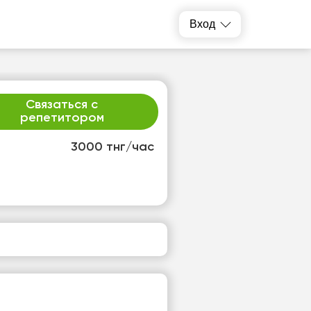
Вход
Связаться с
репетитором
3000 тнг/час
т
сб
4
15
т
Нет
одных
свободных
ов
часов