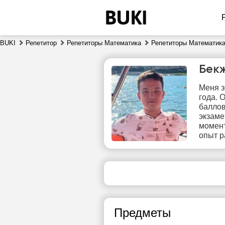
BUKI
Репетитор
Репетиторы Математика
Репетиторы Математика
Бек
Меня з
года. 
баллов
экзаме
момент
опыт р
вс
9
Нет
свободных
сво
часов
ч
Предметы