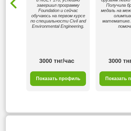
 по
завершил программу
Получила б
 ЕНТ.
Foundation и сейчас
медаль на меж
о на
обучаюсь на первом курсе
олимпиа
кой
по специальности Civil and
математике. 
хскому и
Environmental Engineering.
помоч
 в
импиаде
Москве.
ас
3000 тнг/час
3000 тн
филь
Показать профиль
Показать 