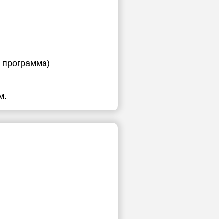
я программа)
м.