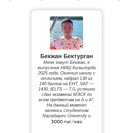
Бекжан Бектурган
Меня зовут Бекжан, я
выпускник НИШ Кызылорда
2025 года. Окончил школу с
отличием, набрал 138 из
140 баллов на ЕНТ, SAT —
1430, IELTS — 7.0, успешно
сдал экзамены МЭСК по
всем предметам на A и A*.
На данный момент
являюсь студентом
Nazarbayev University и
имею опыт работы
3000 тнг/час
репетитором в компании
Just to study.