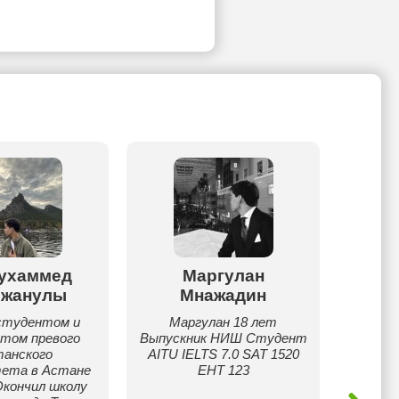
ухаммед
Маргулан
Еван
ижанулы
Мнажадин
Англи
уже 8 
студентом и
Маргулан 18 лет
B2
нтом превого
Выпускник НИШ Студент
разви
танского
AITU IELTS 7.0 SAT 1520
узна
тета в Астане
ЕНТ 123
сове
Окончил школу