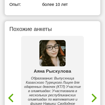
Опыт:
более 10 лет
Похожие анкеты
ынбай
Аяна Рыскулова
С
у языку
Образование: Выпускница
Мне 
Казахского Турецкого Лицея для
Обу
одаренных девочек (КТЛ) Участие
Нар
в олимпиадах: Участвовала в
«Фина
нескольких республиканских
в
олимпиадах по математике и
«Госуд
физике Навыки: Свободное
инвест