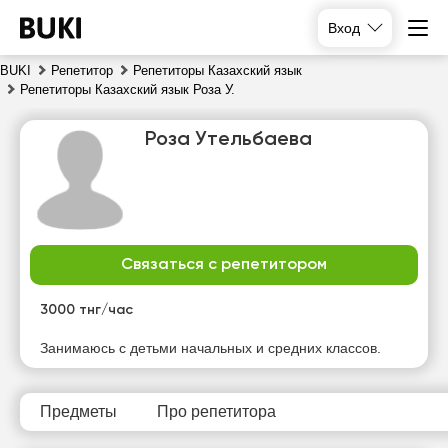
Вход
BUKI
Репетитор
Репетиторы Казахский язык
Репетиторы Казахский язык Роза У.
Роза Утельбаева
Связаться с репетитором
чт
пт
сб
вс
6
7
8
9
3000 тнг/час
Нет
Нет
Нет
Нет
Занимаюсь с детьми начальных и средних классов.
свободных
свободных
свободных
свободных
часов
часов
часов
часов
Предметы
Про репетитора