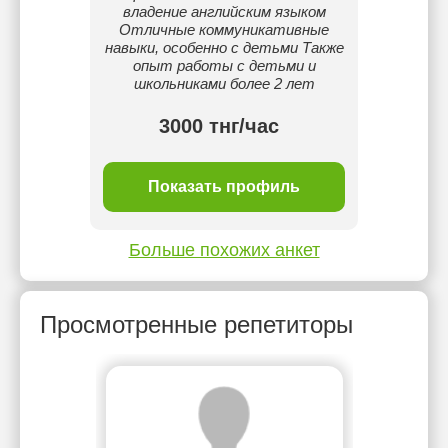
владение английским языком
в 
Отличные коммуникативные
Своб
навыки, особенно с детьми Также
русски
опыт работы с детьми и
данный
школьниками более 2 лет
3000 тнг/час
ль
Показать профиль
П
Больше похожих анкет
Просмотренные репетиторы